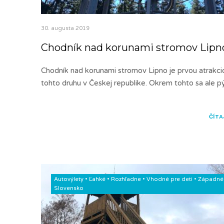
30. augusta 2019
Chodník nad korunami stromov Lipn
Chodník nad korunami stromov Lipno je prvou atrakci
tohto druhu v Českej republike. Okrem tohto sa ale pý
ČÍTA
Autovýlety
•
Ľahké
•
Rozhľadne
•
Vhodné pre deti
•
Západné
Slovensko