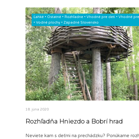
Ľahké
•
Ostatné
•
Rozhľadne
•
Vhodné pre deti
•
Vhodné pre
•
Vodné plochy
•
Západné Slovensko
18. júna 2020
Rozhľadňa Hniezdo a Bobrí hrad
Neviete kam s deťmi na prechádzku? Ponúkame roz