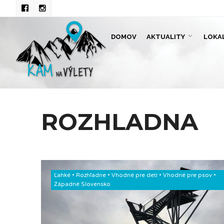
DOMOV
AKTUALITY
LOKA
ROZHLADNA
Ľahké
•
Rozhľadne
•
Vhodné pre deti
•
Vhodné pre psov
•
Západné Slovensko