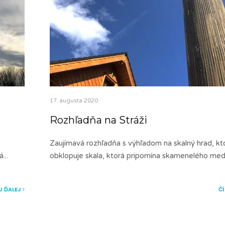
17. augusta 2020
Rozhľadňa na Stráži
Zaujímavá rozhľadňa s výhľadom na skalný hrad, kt
á
...
obklopuje skala, ktorá pripomína skamenelého me
J ĎALEJ
Č