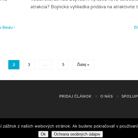
atrakcia? Bojnická vyhliadka pridáva na atraktivite 
J ĎALEJ
Č
2
3
…
5
Ďalej »
PRIDAJ ČLÁNOK
O NÁS
SPOLUP
í zážitok z našich webových stránok. Ak budete pokračovať v používaní
Ok
Ochrana osobných údajov