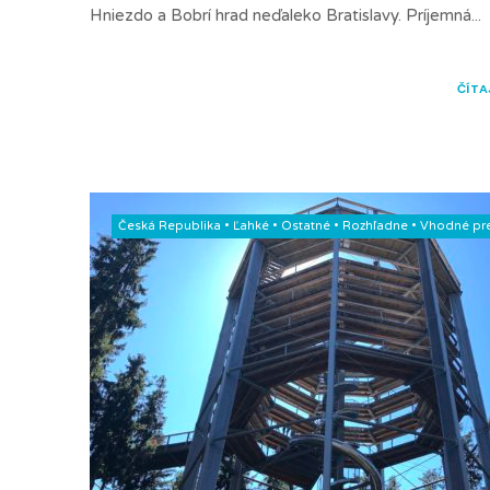
Hniezdo a Bobrí hrad neďaleko Bratislavy. Príjemná
...
ČÍTA
Česká Republika
•
Ľahké
•
Ostatné
•
Rozhľadne
•
Vhodné pre