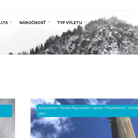
LITA
NÁROČNOSŤ
TYP VÝLETU
Autovýlety
•
Česká Republika
•
Ľahké
•
Rozhľadne
•
Vhod
deti