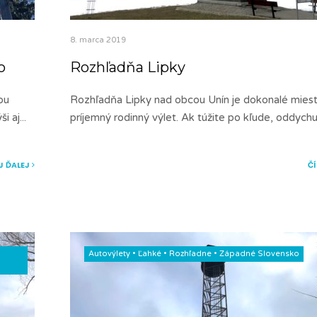
8. marca 2019
o
Rozhľadňa Lipky
ou
Rozhľadňa Lipky nad obcou Unín je dokonalé mies
ši aj
...
príjemný rodinný výlet. Ak túžite po kľude, oddychu
J ĎALEJ
Č
Autovýlety
•
Ľahké
•
Rozhľadne
•
Západné Slovensko