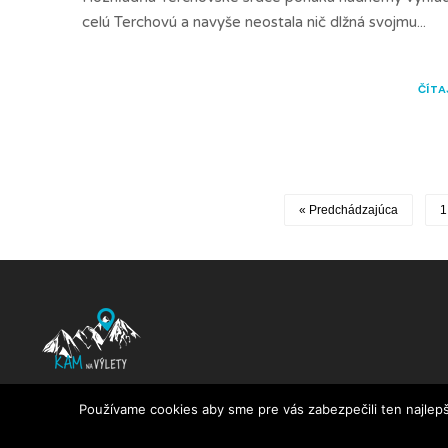
celú Terchovú a navyše neostala nič dlžná svojmu
...
ČÍTA
« Predchádzajúca
1
KamNaVylety.sk © 2016 - 2025 All Rights Reserved
Používame cookies aby sme pre vás zabezpečili ten najlepš