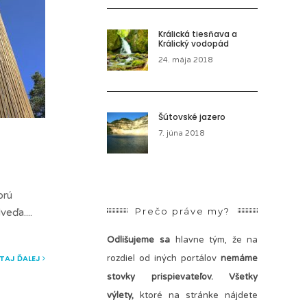
Králická tiesňava a
Králický vodopád
24. mája 2018
Šútovské jazero
7. júna 2018
orú
Prečo práve my?
dveďa.
...
Odlišujeme sa
hlavne tým, že na
ÍTAJ ĎALEJ
rozdiel od iných portálov
nemáme
stovky prispievateľov.
Všetky
výlety,
ktoré na stránke nájdete