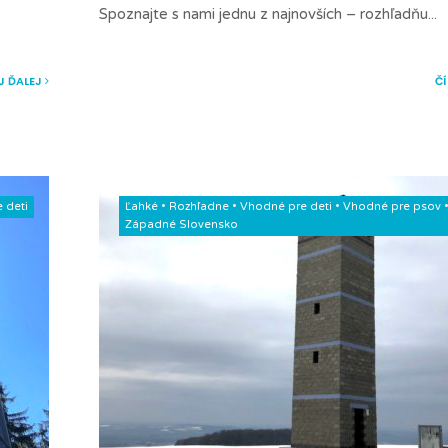
Spoznajte s nami jednu z najnovších – rozhľadňu
...
J ĎALEJ
Č
 deti
Ľahké
•
Rozhľadne
•
Vhodné pre deti
•
Vhodné pre psov
Západné Slovensko