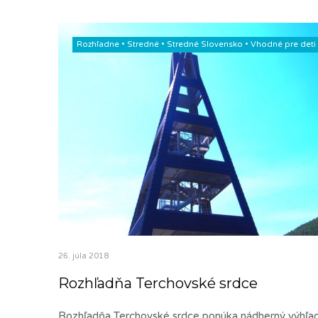
Rozhľadne
•
Stredné
•
Stredné Slovensko
•
Vhodné pre deti
26. júla 2018
Rozhľadňa Terchovské srdce
Rozhľadňa Terchovské srdce ponúka nádherný výhľa