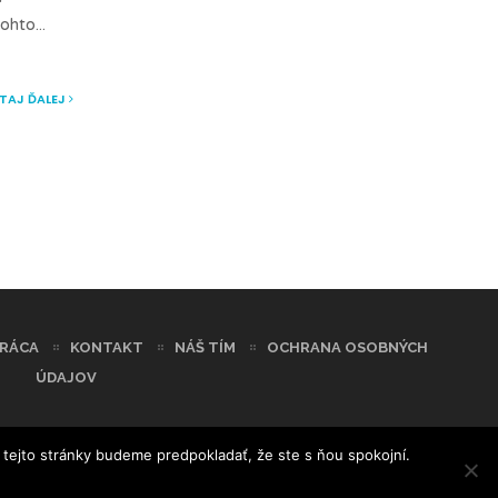
tohto
...
ÍTAJ ĎALEJ
RÁCA
KONTAKT
NÁŠ TÍM
OCHRANA OSOBNÝCH
ÚDAJOV
 tejto stránky budeme predpokladať, že ste s ňou spokojní.