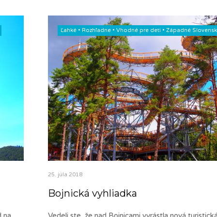
Ľahké
•
Rozhľadne
•
Vhodné pre deti
•
Západné Slovens
25. júla 2018
Bojnická vyhliadka
d na
Vedeli ste, že nad Bojnicami vyrástla nová turistick