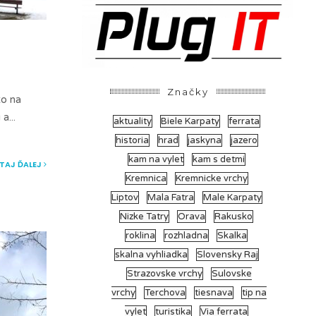
Značky
to na
 a
...
aktuality
Biele Karpaty
ferrata
historia
hrad
jaskyna
jazero
kam na vylet
kam s detmi
ÍTAJ ĎALEJ
Kremnica
Kremnicke vrchy
Liptov
Mala Fatra
Male Karpaty
Nizke Tatry
Orava
Rakusko
roklina
rozhladna
Skalka
skalna vyhliadka
Slovensky Raj
Strazovske vrchy
Sulovske
vrchy
Terchova
tiesnava
tip na
vylet
turistika
Via ferrata