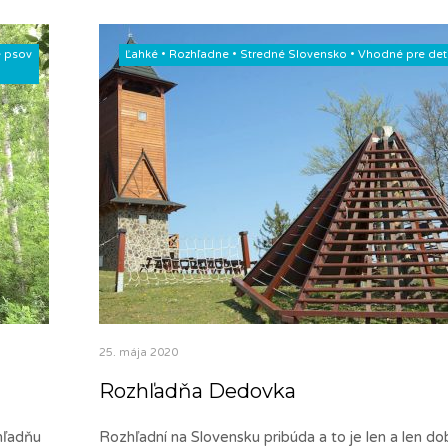
 psov
Ľahké
•
Rozhľadne
•
Stredné Slovensko
•
Vhodné pre det
25. mája 2020
Rozhľadňa Dedovka
hľadňu
Rozhľadní na Slovensku pribúda a to je len a len do