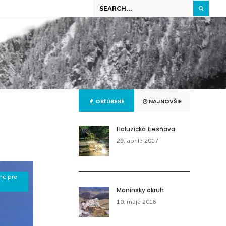
OBĽÚBENÉ
NAJNOVŠIE
Haluzická tiesňava
29. apríla 2017
né pre
Manínsky okruh
10. mája 2016