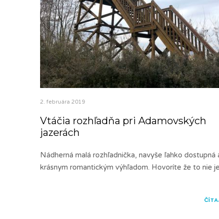
2. februára 2019
Vtáčia rozhľadňa pri Adamovských
jazerách
Nádherná malá rozhľadnička, navyše ľahko dostupná 
krásnym romantickým výhľadom. Hovoríte že to nie j
ČÍTA