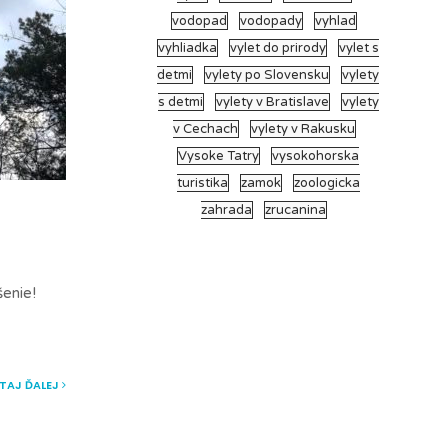
vodopad
vodopady
vyhlad
vyhliadka
vylet do prirody
vylet s
detmi
vylety po Slovensku
vylety
s detmi
vylety v Bratislave
vylety
v Cechach
vylety v Rakusku
Vysoke Tatry
vysokohorska
turistika
zamok
zoologicka
zahrada
zrucanina
šenie!
ÍTAJ ĎALEJ