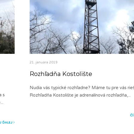
21. januára 2019
Rozhľadňa Kostolište
Nudia vás typické rozhľadne? Máme tu pre vás rie
a s
Rozhľadňa Kostolište je adrenalínová rozhľadňa,
...
e
...
Č
J ĎALEJ