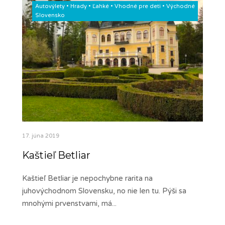
Autovýlety
•
Hrady
•
Ľahké
•
Vhodné pre deti
•
Východné
Slovensko
17. júna 2019
Kaštieľ Betliar
Kaštieľ Betliar je nepochybne rarita na
juhovýchodnom Slovensku, no nie len tu. Pýši sa
mnohými prvenstvami, má
...