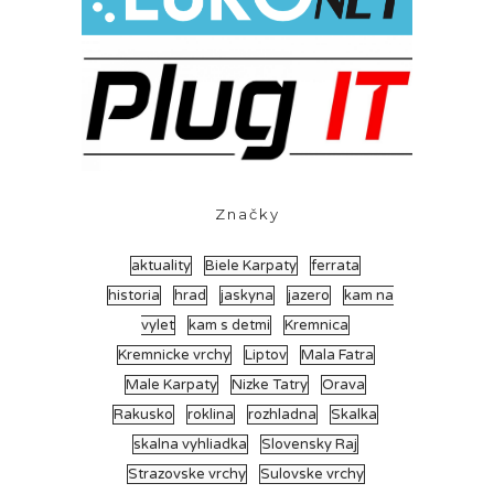
Značky
aktuality
Biele Karpaty
ferrata
historia
hrad
jaskyna
jazero
kam na
vylet
kam s detmi
Kremnica
Kremnicke vrchy
Liptov
Mala Fatra
Male Karpaty
Nizke Tatry
Orava
Rakusko
roklina
rozhladna
Skalka
skalna vyhliadka
Slovensky Raj
Strazovske vrchy
Sulovske vrchy