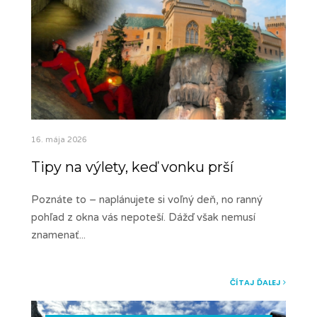
16. mája 2026
Tipy na výlety, keď vonku prší
Poznáte to – naplánujete si voľný deň, no ranný
pohľad z okna vás nepoteší. Dážď však nemusí
znamenať
...
ČÍTAJ ĎALEJ