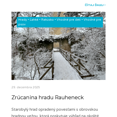
ČÍTAJ ĎALEJ
Hrady
•
Ľahké
•
Rakúsko
•
Vhodné pre deti
•
Vhodné pre
psov
29. decembra 2025
Zrúcanina hradu Rauheneck
Starobylý hrad opradený povesťami s obrovskou
hradnou vežou, ktorá poskytuje výhľad na okolité