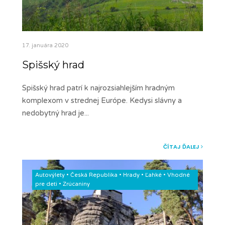
17. januára 2020
Spišský hrad
Spišský hrad patrí k najrozsiahlejším hradným
komplexom v strednej Európe. Kedysi slávny a
nedobytný hrad je
...
ČÍTAJ ĎALEJ
Autovýlety
•
Česká Republika
•
Hrady
•
Ľahké
•
Vhodné
pre deti
•
Zrúcaniny