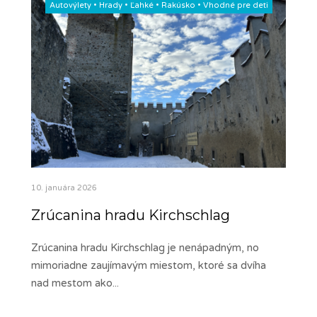
Autovýlety
•
Hrady
•
Ľahké
•
Rakúsko
•
Vhodné pre deti
10. januára 2026
Zrúcanina hradu Kirchschlag
Zrúcanina hradu Kirchschlag je nenápadným, no
mimoriadne zaujímavým miestom, ktoré sa dvíha
nad mestom ako
...