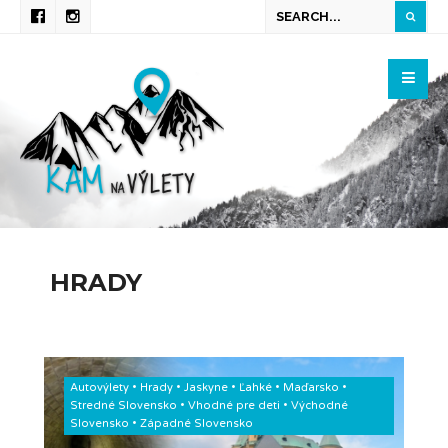
HRADY
Autovýlety
•
Hrady
•
Jaskyne
•
Ľahké
•
Maďarsko
•
Stredné Slovensko
•
Vhodné pre deti
•
Východné
Slovensko
•
Západné Slovensko