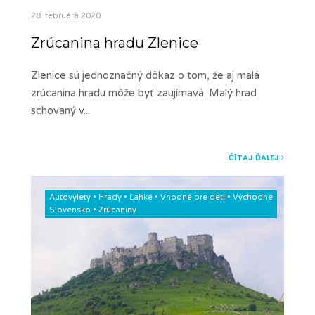
28. februára 2020
Zrúcanina hradu Zlenice
Zlenice sú jednoznačný dôkaz o tom, že aj malá
zrúcanina hradu môže byť zaujímavá. Malý hrad
schovaný v
...
ČÍTAJ ĎALEJ
Autovýlety
•
Hrady
•
Ľahké
•
Vhodné pre deti
•
Východné
Slovensko
•
Zrúcaniny