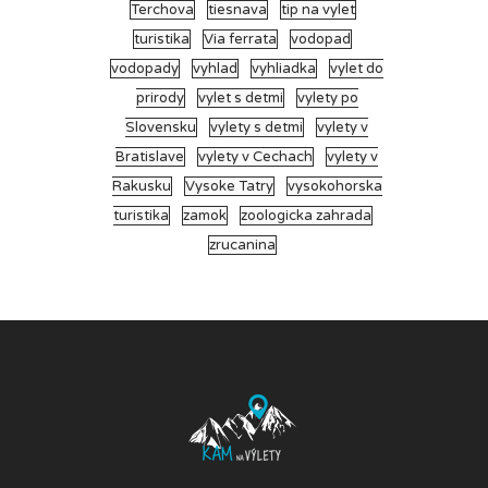
Terchova
tiesnava
tip na vylet
turistika
Via ferrata
vodopad
vodopady
vyhlad
vyhliadka
vylet do
prirody
vylet s detmi
vylety po
Slovensku
vylety s detmi
vylety v
Bratislave
vylety v Cechach
vylety v
Rakusku
Vysoke Tatry
vysokohorska
turistika
zamok
zoologicka zahrada
zrucanina