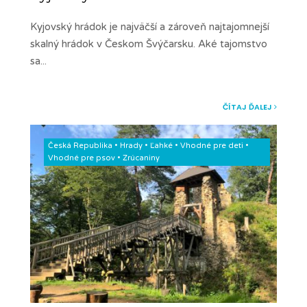
Kyjovský hrádok je najväčší a zároveň najtajomnejší
skalný hrádok v Českom Švýčarsku. Aké tajomstvo
sa
...
ČÍTAJ ĎALEJ
Česká Republika
•
Hrady
•
Ľahké
•
Vhodné pre deti
•
Vhodné pre psov
•
Zrúcaniny