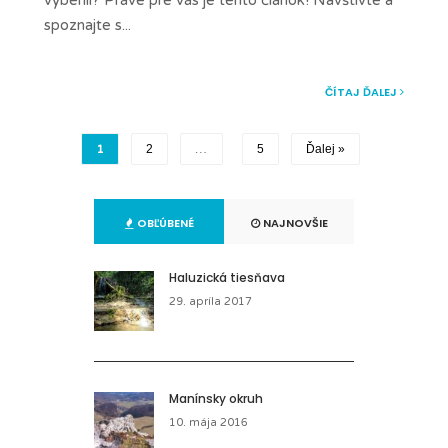
vybehli? Práve pre vás je tento článok! Navštívte a
spoznajte s
...
ČÍTAJ ĎALEJ
1
2
…
5
Ďalej »
OBĽÚBENÉ
NAJNOVŠIE
Haluzická tiesňava
29. apríla 2017
Manínsky okruh
10. mája 2016