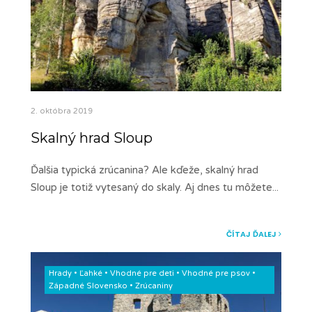
2. októbra 2019
Skalný hrad Sloup
Ďalšia typická zrúcanina? Ale kďeže, skalný hrad
Sloup je totiž vytesaný do skaly. Aj dnes tu môžete
...
ČÍTAJ ĎALEJ
Hrady
•
Ľahké
•
Vhodné pre deti
•
Vhodné pre psov
•
Západné Slovensko
•
Zrúcaniny