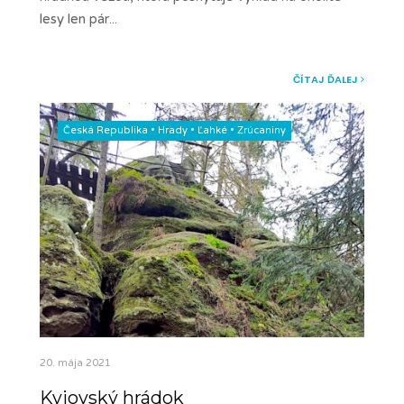
lesy len pár
...
ČÍTAJ ĎALEJ
Česká Republika
•
Hrady
•
Ľahké
•
Zrúcaniny
20. mája 2021
Kyjovský hrádok