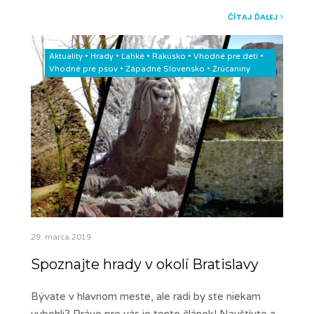
ČÍTAJ ĎALEJ
Aktuality
•
Hrady
•
Ľahké
•
Rakúsko
•
Vhodné pre deti
•
Vhodné pre psov
•
Západné Slovensko
•
Zrúcaniny
29. marca 2019
Spoznajte hrady v okolí Bratislavy
Bývate v hlavnom meste, ale radi by ste niekam