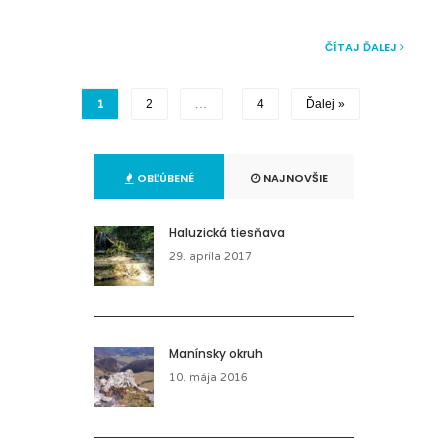
ČÍTAJ ĎALEJ
1
2
…
4
Ďalej »
OBĽÚBENÉ
NAJNOVŠIE
Haluzická tiesňava
29. apríla 2017
Manínsky okruh
10. mája 2016