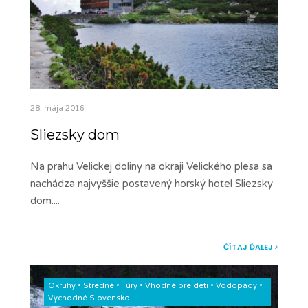
28. mája 2016
Sliezsky dom
Na prahu Velickej doliny na okraji Velického plesa sa
nachádza najvyššie postavený horský hotel Sliezsky
dom.
...
ČÍTAJ ĎALEJ
Okruhy
•
Stredné
•
Túry
•
Vhodné pre deti
•
Vodopády
•
Východné Slovensko