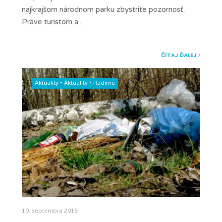
najkrajšom národnom parku zbystrite pozornosť.
Práve turistom a
...
ČÍTAJ ĎALEJ
Aktuality
•
Aktuality
•
Radíme
10. septembra 2019