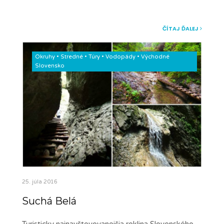
ČÍTAJ ĎALEJ
Okruhy
•
Stredné
•
Túry
•
Vodopády
•
Východné
Slovensko
25. júla 2016
Suchá Belá
Turisticky najnavštevovanejšia roklina Slovenského