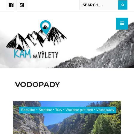
VODOPADY
Rakúsko
•
Stredné
•
Túry
•
Vhodné pre deti
•
Vodopády