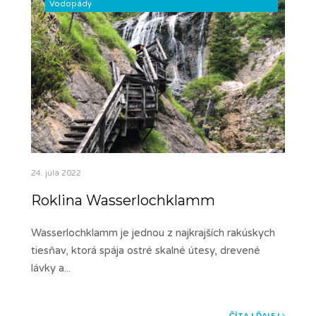
Vodopády
24. júla 2022
Roklina Wasserlochklamm
Wasserlochklamm je jednou z najkrajších rakúskych
tiesňav, ktorá spája ostré skalné útesy, drevené
lávky a
...
ČÍTAJ ĎALEJ