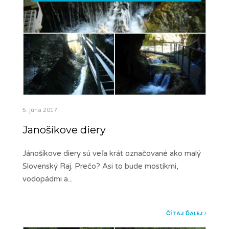
5. júna 2017
Janošíkove diery
Jánošíkove diery sú veľa krát označované ako malý
Slovenský Raj. Prečo? Asi to bude mostíkmi,
vodopádmi a
...
ČÍTAJ ĎALEJ