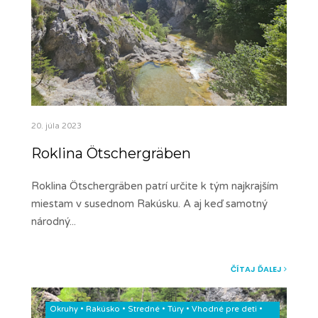
20. júla 2023
Roklina Ötschergräben
Roklina Ötschergräben patrí určite k tým najkrajším
miestam v susednom Rakúsku. A aj keď samotný
národný
...
ČÍTAJ ĎALEJ
Okruhy
•
Rakúsko
•
Stredné
•
Túry
•
Vhodné pre deti
•