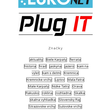
Značky
aktuality
Biele Karpaty
ferrata
historia
hrad
jaskyna
jazero
kam na
vylet
kam s detmi
Kremnica
Kremnicke vrchy
Liptov
Mala Fatra
Male Karpaty
Nizke Tatry
Orava
Rakusko
roklina
rozhladna
Skalka
skalna vyhliadka
Slovensky Raj
Strazovske vrchy
Sulovske vrchy