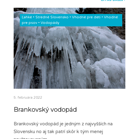
Ľahké
•
Stredné Slovensko
•
Vhodné pre deti
•
Vhodné
pre psov
•
Vodopády
5. februára 2022
Brankovský vodopád
Brankovský vodopád je jedným z najvyšších na
Slovensku no aj tak patrí skôr k tým menej