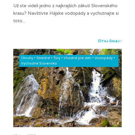
Už ste videli jedno z najkrajších zákutí Slovenského
krasu? Navštívte Hájske vodopády a vychutnajte si
toto
...
ČÍTAJ ĎALEJ
Okruhy
•
Stredné
•
Túry
•
Vhodné pre deti
•
Vodopády
•
Východné Slovensko