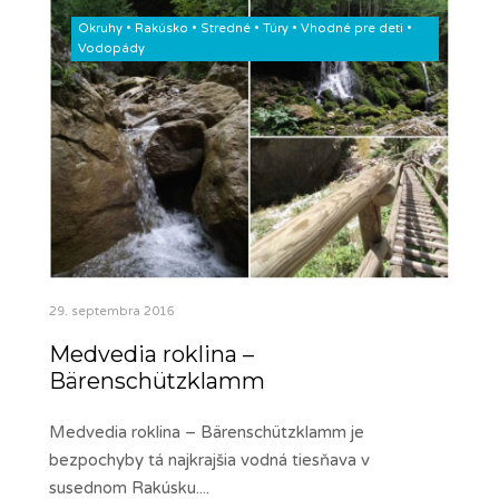
Okruhy
•
Rakúsko
•
Stredné
•
Túry
•
Vhodné pre deti
•
Vodopády
29. septembra 2016
Medvedia roklina –
Bärenschützklamm
Medvedia roklina – Bärenschützklamm je
bezpochyby tá najkrajšia vodná tiesňava v
susednom Rakúsku.
...