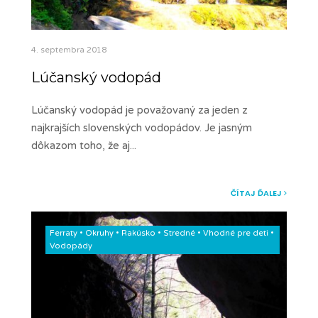
4. septembra 2018
Lúčanský vodopád
Lúčanský vodopád je považovaný za jeden z
najkrajších slovenských vodopádov. Je jasným
dôkazom toho, že aj
...
ČÍTAJ ĎALEJ
Ferraty
•
Okruhy
•
Rakúsko
•
Stredné
•
Vhodné pre deti
•
Vodopády