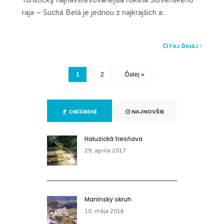
raja – Suchá Belá je jednou z najkrajších a
...
ČÍTAJ ĎALEJ
1
2
Ďalej »
OBĽÚBENÉ
NAJNOVŠIE
Haluzická tiesňava
29. apríla 2017
Manínsky okruh
10. mája 2016