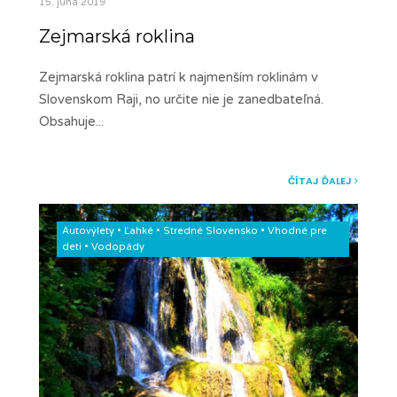
15. júna 2019
Zejmarská roklina
Zejmarská roklina patrí k najmenším roklinám v
Slovenskom Raji, no určite nie je zanedbateľná.
Obsahuje
...
ČÍTAJ ĎALEJ
Autovýlety
•
Ľahké
•
Stredné Slovensko
•
Vhodné pre
deti
•
Vodopády