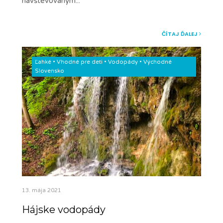
navštevovaným
...
ČÍTAJ ĎALEJ
Ľahké
•
Vhodné pre deti
•
Vodopády
•
Východné
Slovensko
13. mája 2021
Hájske vodopády