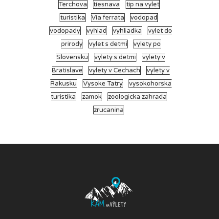
Terchova
tiesnava
tip na vylet
turistika
Via ferrata
vodopad
vodopady
vyhlad
vyhliadka
vylet do
prirody
vylet s detmi
vylety po
Slovensku
vylety s detmi
vylety v
Bratislave
vylety v Cechach
vylety v
Rakusku
Vysoke Tatry
vysokohorska
turistika
zamok
zoologicka zahrada
zrucanina