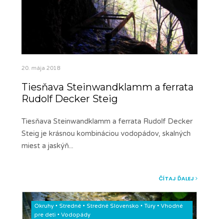
20. mája 2018
Tiesňava Steinwandklamm a ferrata
Rudolf Decker Steig
Tiesňava Steinwandklamm a ferrata Rudolf Decker
Steig je krásnou kombináciou vodopádov, skalných
miest a jaskýň
...
ČÍTAJ ĎALEJ
Okruhy
•
Stredné
•
Stredné Slovensko
•
Túry
•
Vhodné
pre deti
•
Vodopády