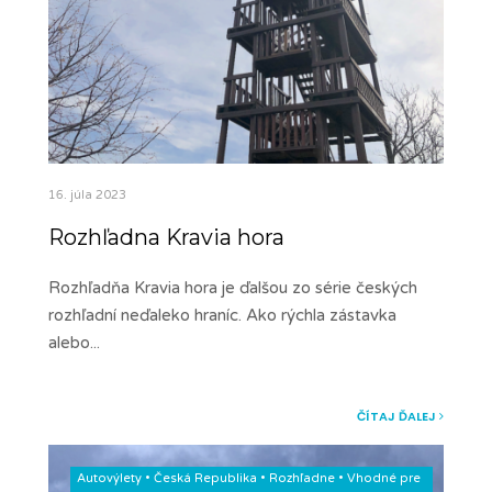
16. júla 2023
Rozhľadna Kravia hora
Rozhľadňa Kravia hora je ďalšou zo série českých
rozhľadní neďaleko hraníc. Ako rýchla zástavka
alebo
...
ČÍTAJ ĎALEJ
Autovýlety
•
Česká Republika
•
Rozhľadne
•
Vhodné pre