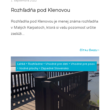
1. septembra 2022
Rozhľadňa pod Klenovou
Rozhľadňa pod Klenovou je menej známa rozhľadňa
v Malých Karpatoch, ktorá si vašu pozornosť určite
zaslúži.
...
ČÍTAJ ĎALEJ
Ľahké
•
Rozhľadne
•
Vhodné pre deti
•
Vhodné pre psov
•
Vodné plochy
•
Západné Slovensko