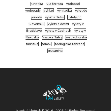
turistika
Via ferrata
vodopad
vodopady
vyhlad
vyhliadka
vylet do
prirody
vylet s detmi
vylety po
Slovensku
vylety s detmi
vylety v
Bratislave
vylety v Cechach
vylety v
Rakusku
Vysoke Tatry
vysokohorska
turistika
zamok
zoologicka zahrada
zrucanina
KamNaVylety.sk © 2016 - 2025 All Rights Reserved