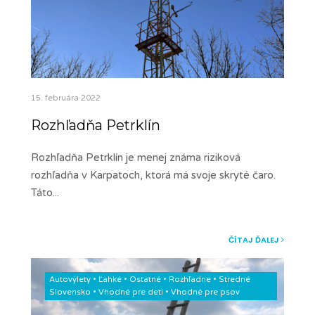
15. februára 2022
Rozhľadňa Petrklín
Rozhľadňa Petrklín je menej známa riziková
rozhľadňa v Karpatoch, ktorá má svoje skryté čaro.
Táto
...
ČÍTAJ ĎALEJ
Autovýlety
•
Ľahké
•
Ostatné
•
Rozhľadne
•
Stredné
Slovensko
•
Vhodné pre deti
•
Vhodné pre psov