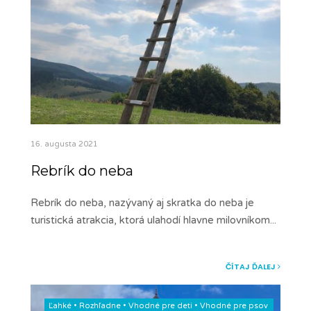
16. augusta 2021
Rebrík do neba
Rebrík do neba, nazývaný aj skratka do neba je
turistická atrakcia, ktorá ulahodí hlavne milovníkom
...
ČÍTAJ ĎALEJ
Ľahké
•
Rozhľadne
•
Vhodné pre deti
•
Vhodné pre psov