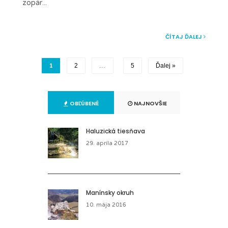
zopár
...
ČÍTAJ ĎALEJ
1
2
…
5
Ďalej »
OBĽÚBENÉ
NAJNOVŠIE
Haluzická tiesňava
29. apríla 2017
Manínsky okruh
10. mája 2016