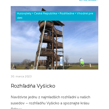
Autovýlety
•
Česká Republika
•
Rozhľadne
•
Vhodné pre
deti
30. marca 2023
Rozhľadňa Vyšicko
Navštívte jednu z najmladších rozhľadní u našich
susedov – rozhľadňu Vyšicko a spoznajte krásu