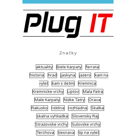
Značky
aktuality
Biele Karpaty
ferrata
historia
hrad
jaskyna
jazero
kam na
vylet
kam s detmi
Kremnica
Kremnicke vrchy
Liptov
Mala Fatra
Male Karpaty
Nizke Tatry
Orava
Rakusko
roklina
rozhladna
Skalka
skalna vyhliadka
Slovensky Raj
Strazovske vrchy
Sulovske vrchy
Terchova
tiesnava
tip na vylet