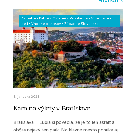
ČÍTAJ ĎALEJ
Aktuality
•
Ľahké
•
Ostatné
•
Rozhľadne
•
Vhodné pre
deti
•
Vhodné pre psov
•
Západné Slovensko
8. januára 2021
Kam na výlety v Bratislave
Bratislava… Ľudia si povedia, že je to len asfalt a
občas nejaký ten park. No hlavné mesto ponúka aj