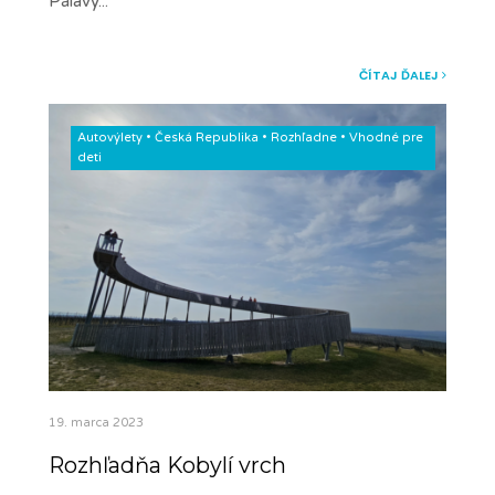
Pálavy
...
ČÍTAJ ĎALEJ
Autovýlety
•
Česká Republika
•
Rozhľadne
•
Vhodné pre
deti
19. marca 2023
Rozhľadňa Kobylí vrch