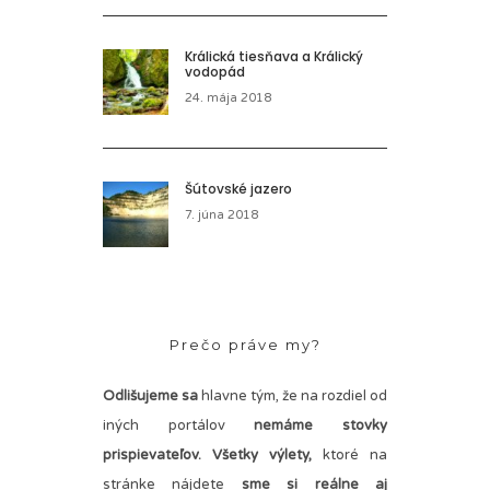
Králická tiesňava a Králický
vodopád
24. mája 2018
Šútovské jazero
7. júna 2018
Prečo práve my?
Odlišujeme sa
hlavne tým, že na rozdiel od
iných portálov
nemáme stovky
prispievateľov.
Všetky výlety,
ktoré na
stránke nájdete
sme si reálne aj