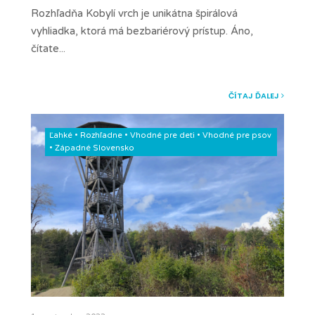
Rozhľadňa Kobylí vrch je unikátna špirálová
vyhliadka, ktorá má bezbariérový prístup. Áno,
čítate
...
ČÍTAJ ĎALEJ
Ľahké
•
Rozhľadne
•
Vhodné pre deti
•
Vhodné pre psov
•
Západné Slovensko