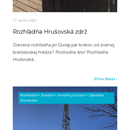
17. apríla 2022
Rozhľadňa Hrušovská zdrž
Drevená rozhľadňa pri Dunaji pár krokov od známej
bratislavskej hrádze? Rozhodne áno! Rozhľadňa
Hrušovská
...
ČÍTAJ ĎALEJ
Rozhľadne
•
Stredné
•
Vhodné pre psov
•
Západné
Slovensko