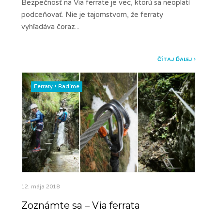
Bezpečnosť na Via ferrate je vec, ktorú sa neoplatí
podceňovať. Nie je tajomstvom, že ferraty
vyhľadáva čoraz
...
ČÍTAJ ĎALEJ
Ferraty
•
Radíme
12. mája 2018
Zoznámte sa – Via ferrata