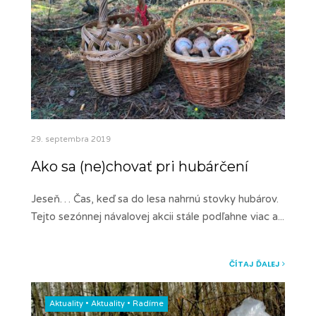
29. septembra 2019
Ako sa (ne)chovať pri hubárčení
Jeseň… Čas, keď sa do lesa nahrnú stovky hubárov.
Tejto sezónnej návalovej akcii stále podľahne viac a
...
ČÍTAJ ĎALEJ
Aktuality
•
Aktuality
•
Radíme