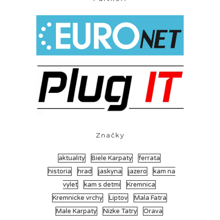
Značky
aktuality
Biele Karpaty
ferrata
historia
hrad
jaskyna
jazero
kam na
vylet
kam s detmi
Kremnica
Kremnicke vrchy
Liptov
Mala Fatra
Male Karpaty
Nizke Tatry
Orava