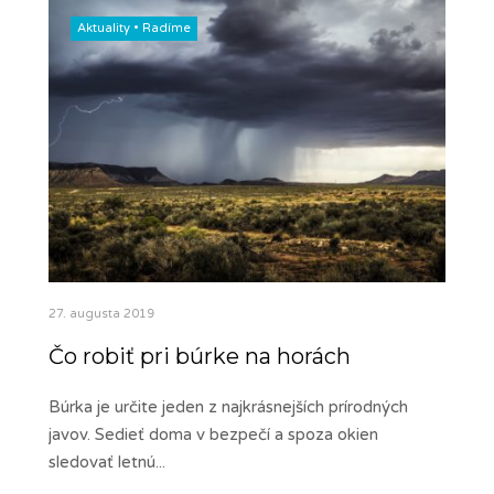
Aktuality
•
Radíme
27. augusta 2019
Čo robiť pri búrke na horách
Búrka je určite jeden z najkrásnejších prírodných
javov. Sedieť doma v bezpečí a spoza okien
sledovať letnú
...