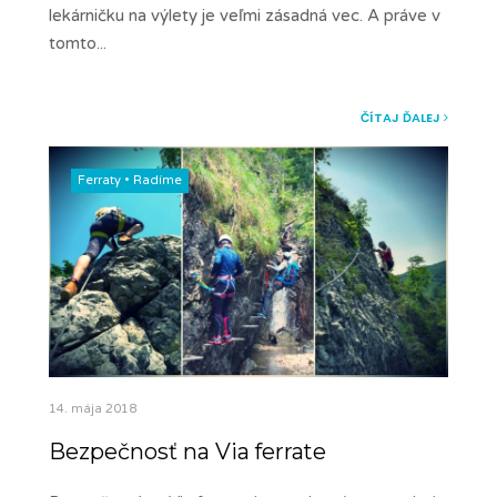
lekárničku na výlety je veľmi zásadná vec. A práve v
tomto
...
ČÍTAJ ĎALEJ
Ferraty
•
Radíme
14. mája 2018
Bezpečnosť na Via ferrate