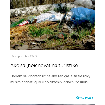
10. septembra 2019
Ako sa (ne)chovať na turistike
Hýbem sa v horách už nejaký ten čas a za tie roky
musím priznať, aj keď so slzami v očiach, že ľudia
...
ČÍTAJ ĎALEJ