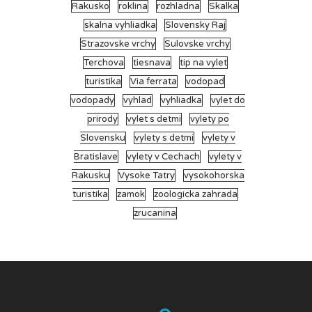
Rakusko
roklina
rozhladna
Skalka
skalna vyhliadka
Slovensky Raj
Strazovske vrchy
Sulovske vrchy
Terchova
tiesnava
tip na vylet
turistika
Via ferrata
vodopad
vodopady
vyhlad
vyhliadka
vylet do
prirody
vylet s detmi
vylety po
Slovensku
vylety s detmi
vylety v
Bratislave
vylety v Cechach
vylety v
Rakusku
Vysoke Tatry
vysokohorska
turistika
zamok
zoologicka zahrada
zrucanina