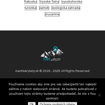
Rakusku
Vysoke Tatry
vysokohorska
turistika
zamok
zoologicka zahrada
zrucanina
KamNaVylety.sk © 2016 - 2025 All Rights Reserved
Používame cookies aby sme pre vás zabezpečili ten najlepší
PRIDAJ ČLÁNOK
O NÁS
SPOLUPRÁCA
KONTAKT
zážitok z našich webových stránok. Ak budete pokračovať v
NÁŠ TÍM
OCHRANA OSOBNÝCH ÚDAJOV
používaní tejto stránky budeme predpokladať, že ste s ňou
spokojní.
Ok
Ochrana osobných údajov