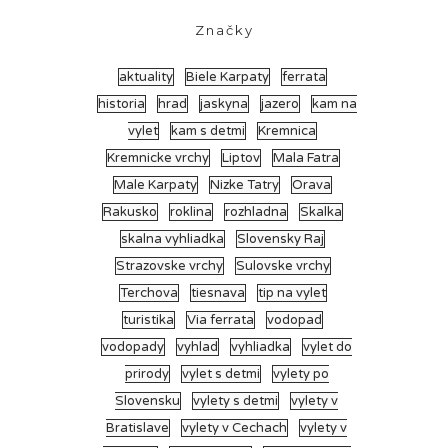
Značky
aktuality
Biele Karpaty
ferrata
historia
hrad
jaskyna
jazero
kam na
vylet
kam s detmi
Kremnica
Kremnicke vrchy
Liptov
Mala Fatra
Male Karpaty
Nizke Tatry
Orava
Rakusko
roklina
rozhladna
Skalka
skalna vyhliadka
Slovensky Raj
Strazovske vrchy
Sulovske vrchy
Terchova
tiesnava
tip na vylet
turistika
Via ferrata
vodopad
vodopady
vyhlad
vyhliadka
vylet do
prirody
vylet s detmi
vylety po
Slovensku
vylety s detmi
vylety v
Bratislave
vylety v Cechach
vylety v