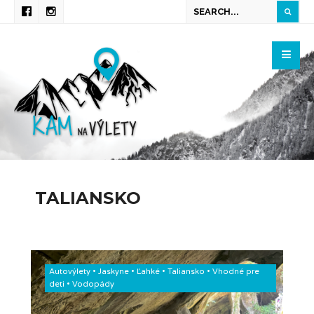
TALIANSKO
Autovýlety
•
Jaskyne
•
Ľahké
•
Taliansko
•
Vhodné pre
deti
•
Vodopády