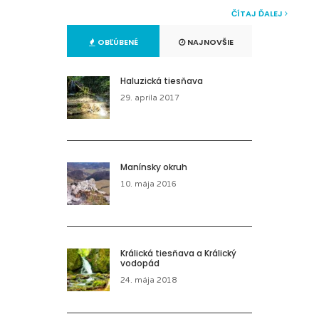
ČÍTAJ ĎALEJ
OBĽÚBENÉ
NAJNOVŠIE
Haluzická tiesňava
29. apríla 2017
Manínsky okruh
10. mája 2016
Králická tiesňava a Králický
vodopád
24. mája 2018