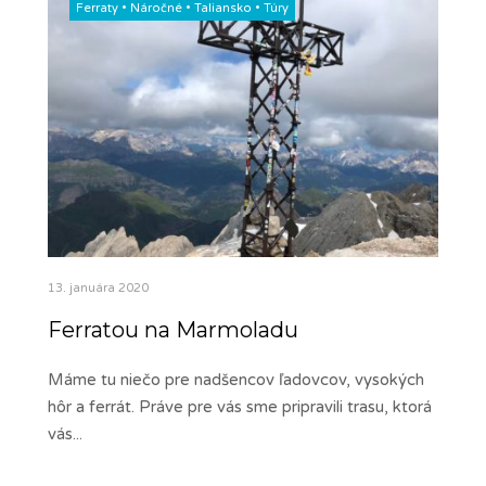
Ferraty
•
Náročné
•
Taliansko
•
Túry
13. januára 2020
Ferratou na Marmoladu
Máme tu niečo pre nadšencov ľadovcov, vysokých
hôr a ferrát. Práve pre vás sme pripravili trasu, ktorá
vás
...