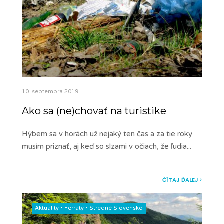
10. septembra 2019
Ako sa (ne)chovať na turistike
Hýbem sa v horách už nejaký ten čas a za tie roky
musím priznať, aj keď so slzami v očiach, že ľudia
...
ČÍTAJ ĎALEJ
Aktuality
•
Ferraty
•
Stredné Slovensko