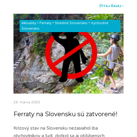
ČÍTAJ ĎALEJ
Aktuality
•
Ferraty
•
Stredné Slovensko
•
Východné
Slovensko
29. marca 2020
Ferraty na Slovensku sú zatvorené!
Krízový stav na Slovensku nezasiahol iba
obchodníkov a ľudí, dotkol sa aj obľúbených