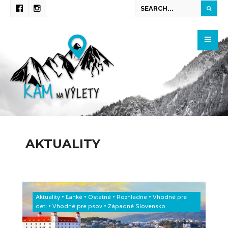
AKTUALITY
Aktuality
•
Ľahké
•
Ostatné
•
Rozhľadne
•
Vhodné pre
deti
•
Vhodné pre psov
•
Západné Slovensko