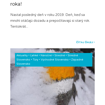
roka!
Nastal posledný deň v roku 2019. Deň, keď sa
mnohí otáčajú dozadu a prepočítavajú si starý rok.
Tentokrát
...
ČÍTAJ ĎALEJ
Aktuality
•
Ľahké
•
Náročné
•
Stredné
•
Stredné
Slovensko
•
Túry
•
Východné Slovensko
•
Západné
Slovensko