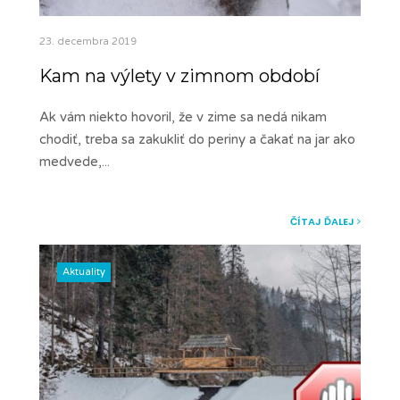
23. decembra 2019
Kam na výlety v zimnom období
Ak vám niekto hovoril, že v zime sa nedá nikam
chodiť, treba sa zakukliť do periny a čakať na jar ako
medvede,
...
ČÍTAJ ĎALEJ
Aktuality