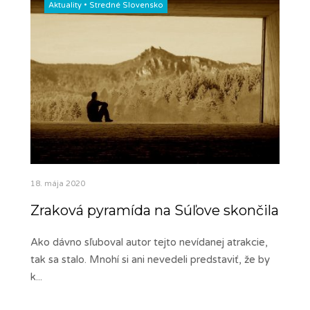
Aktuality
•
Stredné Slovensko
18. mája 2020
Zraková pyramída na Súľove skončila
Ako dávno sľuboval autor tejto nevídanej atrakcie,
tak sa stalo. Mnohí si ani nevedeli predstaviť, že by
k
...