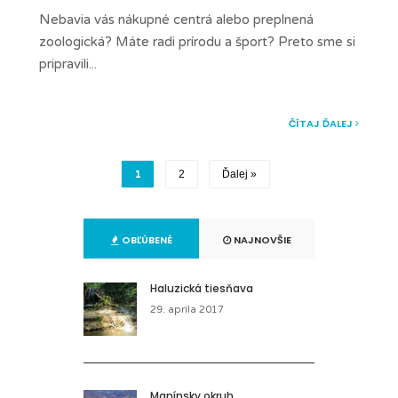
Nebavia vás nákupné centrá alebo preplnená
zoologická? Máte radi prírodu a šport? Preto sme si
pripravili
...
ČÍTAJ ĎALEJ
1
2
Ďalej »
OBĽÚBENÉ
NAJNOVŠIE
Haluzická tiesňava
29. apríla 2017
Manínsky okruh