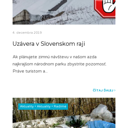
4. decembra 2019
Uzávera v Slovenskom raji
Ak plánujete zimnú návštevu v našom azda
najkrajšom národnom parku zbystrite pozornosť.
Práve turistom a
...
ČÍTAJ ĎALEJ
Aktuality
•
Aktuality
•
Radíme