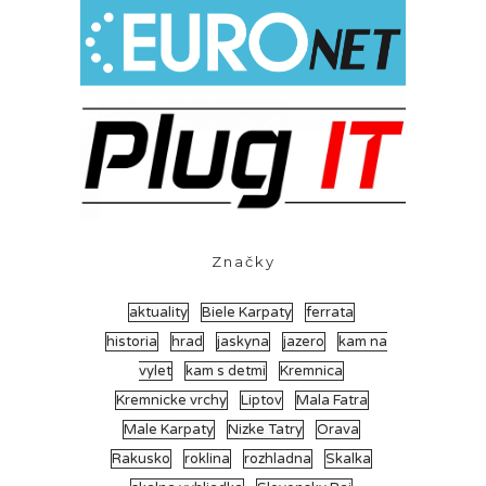
Značky
aktuality
Biele Karpaty
ferrata
historia
hrad
jaskyna
jazero
kam na
vylet
kam s detmi
Kremnica
Kremnicke vrchy
Liptov
Mala Fatra
Male Karpaty
Nizke Tatry
Orava
Rakusko
roklina
rozhladna
Skalka