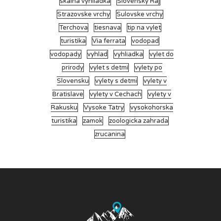
skalna vyhliadka
Slovensky Raj
Strazovske vrchy
Sulovske vrchy
Terchova
tiesnava
tip na vylet
turistika
Via ferrata
vodopad
vodopady
vyhlad
vyhliadka
vylet do
prirody
vylet s detmi
vylety po
Slovensku
vylety s detmi
vylety v
Bratislave
vylety v Cechach
vylety v
Rakusku
Vysoke Tatry
vysokohorska
turistika
zamok
zoologicka zahrada
zrucanina