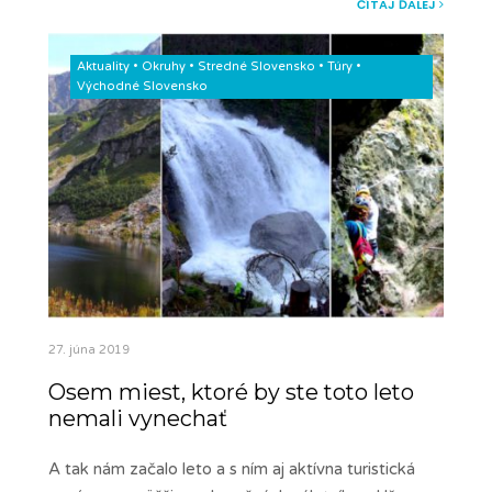
ČÍTAJ ĎALEJ
Aktuality
•
Okruhy
•
Stredné Slovensko
•
Túry
•
Východné Slovensko
27. júna 2019
Osem miest, ktoré by ste toto leto
nemali vynechať
A tak nám začalo leto a s ním aj aktívna turistická