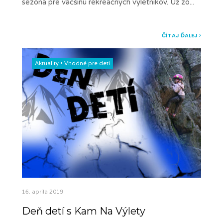
sezóna pre väčšinu rekreačných výletníkov. Už zo
...
ČÍTAJ ĎALEJ
Aktuality
•
Vhodné pre deti
16. apríla 2019
Deň detí s Kam Na Výlety