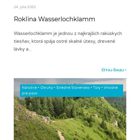
24. júla 2022
Roklina Wasserlochklamm
Wasserlochklamm je jednou z najkrajších rakúskych
tiesňav, ktorá spája ostré skalné útesy, drevené
lávky a
...
ČÍTAJ ĎALEJ
Náročné
•
Okruhy
•
Stredné Slovensko
•
Túry
•
Vhodné
pre psov