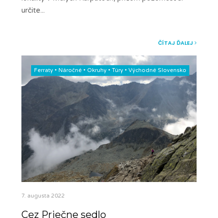
určite
...
ČÍTAJ ĎALEJ
Ferraty
•
Náročné
•
Okruhy
•
Túry
•
Východné Slovensko
7. augusta 2022
Cez Priečne sedlo