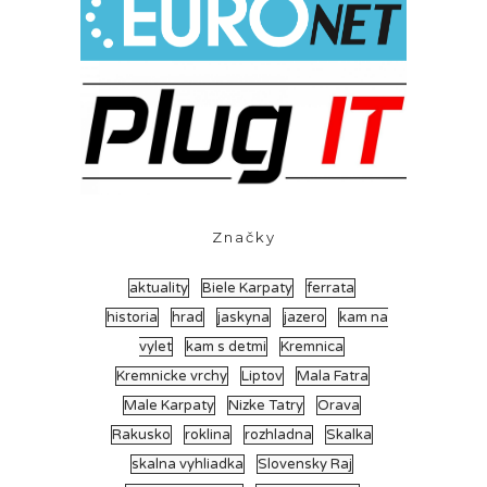
Značky
aktuality
Biele Karpaty
ferrata
historia
hrad
jaskyna
jazero
kam na
vylet
kam s detmi
Kremnica
Kremnicke vrchy
Liptov
Mala Fatra
Male Karpaty
Nizke Tatry
Orava
Rakusko
roklina
rozhladna
Skalka
skalna vyhliadka
Slovensky Raj