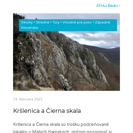
ČÍTAJ ĎALEJ
Okruhy
•
Stredné
•
Túry
•
Vhodné pre psov
•
Západné
Slovensko
19. februára 2023
Kršlenica a Čierna skala
Kršlenica a Čierna skala sú trošku podceňované
lokality v Malých Karpatoch, pričom pozornosť si