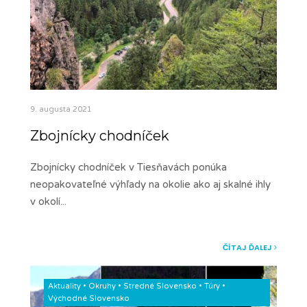
9. augusta 2021
Zbojnícky chodníček
Zbojnícky chodníček v Tiesňavách ponúka
neopakovateľné výhľady na okolie ako aj skalné ihly
v okolí
...
ČÍTAJ ĎALEJ
Aktuality
•
Okruhy
•
Stredné Slovensko
•
Túry
•
Východné Slovensko