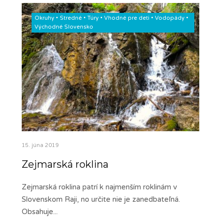
Okruhy
•
Stredné
•
Túry
•
Vhodné pre deti
•
Vodopády
•
Východné Slovensko
15. júna 2019
Zejmarská roklina
Zejmarská roklina patrí k najmenším roklinám v
Slovenskom Raji, no určite nie je zanedbateľná.
Obsahuje
...