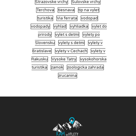
Strazovske vrchy
Sulovske vrchy
Terchova
tiesnava
tip na vylet
turistika
Via ferrata
vodopad
vodopady
vyhlad
vyhliadka
vylet do
prirody
vylet s detmi
vylety po
Slovensku
vylety s detmi
vylety v
Bratislave
vylety v Cechach
vylety v
Rakusku
Vysoke Tatry
vysokohorska
turistika
zamok
zoologicka zahrada
zrucanina