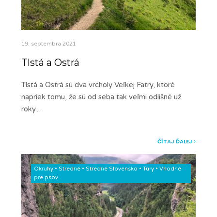
19. septembra 2021
Tlstá a Ostrá
Tlstá a Ostrá sú dva vrcholy Veľkej Fatry, ktoré
napriek tomu, že sú od seba tak veľmi odlišné už
roky
...
ČÍTAJ ĎALEJ
Okruhy
•
Stredné
•
Stredné Slovensko
•
Túry
•
Vhodné
pre psov