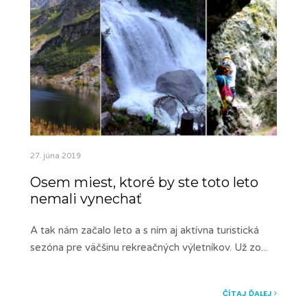
27. júna 2019
Osem miest, ktoré by ste toto leto
nemali vynechať
A tak nám začalo leto a s ním aj aktívna turistická
sezóna pre väčšinu rekreačných výletníkov. Už zo
...
ČÍTAJ ĎALEJ