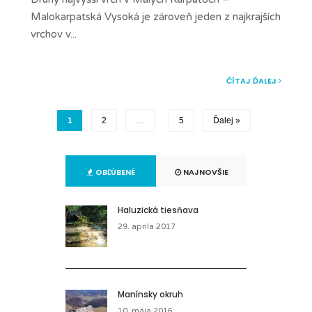
Malokarpatská Vysoká je zároveň jeden z najkrajších
vrchov v
...
ČÍTAJ ĎALEJ
1
2
…
5
Ďalej »
OBĽÚBENÉ
NAJNOVŠIE
Haluzická tiesňava
29. apríla 2017
Manínsky okruh
10. mája 2016