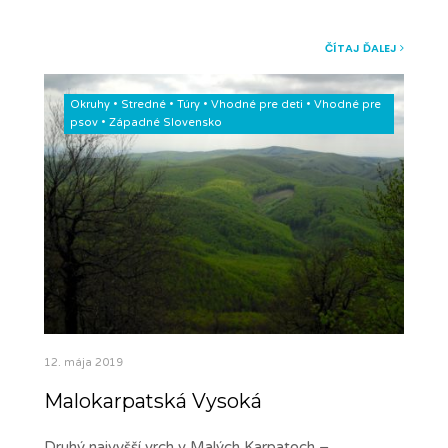
ČÍTAJ ĎALEJ
Okruhy
•
Stredné
•
Túry
•
Vhodné pre deti
•
Vhodné pre
psov
•
Západné Slovensko
12. mája 2019
Malokarpatská Vysoká
Druhý najvyšší vrch v Malých Karpatoch –