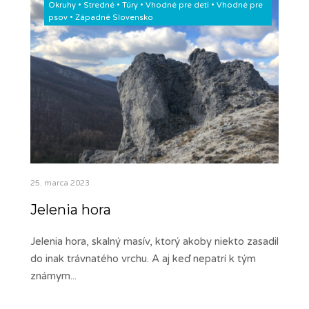
Okruhy
•
Stredné
•
Túry
•
Vhodné pre deti
•
Vhodné pre
psov
•
Západné Slovensko
25. marca 2023
Jelenia hora
Jelenia hora, skalný masív, ktorý akoby niekto zasadil
do inak trávnatého vrchu. A aj keď nepatrí k tým
známym
...