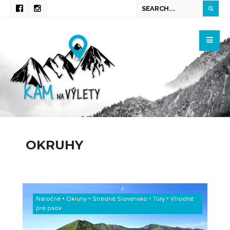
OKRUHY
Náročné
•
Okruhy
•
Stredné Slovensko
•
Túry
•
Vhodné
pre psov