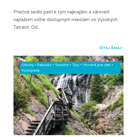
Priečne sedlo patrí k tým najkrajším a zároveň
najťažsím voľne dostupným miestam vo Vysokých
Tatrách. Od
...
ČÍTAJ ĎALEJ
Okruhy
•
Rakúsko
•
Stredné
•
Túry
•
Vhodné pre deti
•
Vodopády