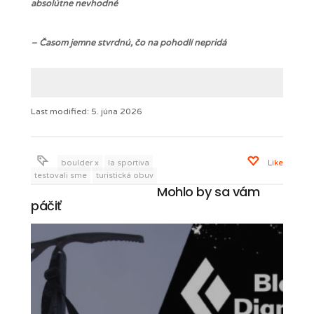
absolútne nevhodné
– Časom jemne stvrdnú, čo na pohodlí nepridá
Last modified: 5. júna 2026
boulder x
la sportiva
Like
testovali sme
turistická obuv
Mohlo by sa vám
páčiť