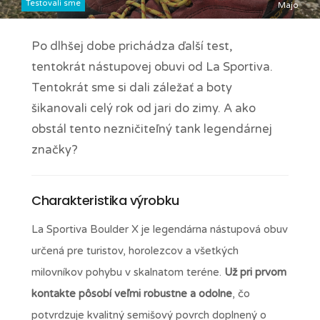
Testovali sme
Majo
Po dlhšej dobe prichádza ďalší test,
tentokrát nástupovej obuvi od La Sportiva.
Tentokrát sme si dali záležať a boty
šikanovali celý rok od jari do zimy. A ako
obstál tento nezničiteľný tank legendárnej
značky?
Charakteristika výrobku
La Sportiva Boulder X je legendárna nástupová obuv
určená pre turistov, horolezcov a všetkých
milovníkov pohybu v skalnatom teréne.
Už pri prvom
kontakte pôsobí veľmi robustne a odolne
, čo
potvrdzuje kvalitný semišový povrch doplnený o