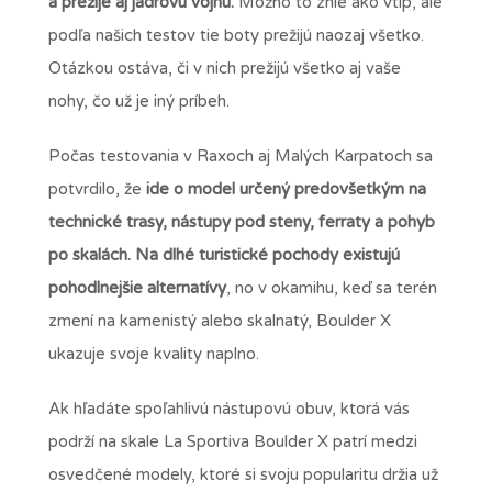
a prežije aj jadrovú vojnu.
Možno to znie ako vtip, ale
podľa našich testov tie boty prežijú naozaj všetko.
Otázkou ostáva, či v nich prežijú všetko aj vaše
nohy, čo už je iný príbeh.
Počas testovania v Raxoch aj Malých Karpatoch sa
potvrdilo, že
ide o model určený predovšetkým na
technické trasy, nástupy pod steny, ferraty a pohyb
po skalách. Na dlhé turistické pochody existujú
pohodlnejšie alternatívy
, no v okamihu, keď sa terén
zmení na kamenistý alebo skalnatý, Boulder X
ukazuje svoje kvality naplno.
Ak hľadáte spoľahlivú nástupovú obuv, ktorá vás
podrží na skale La Sportiva Boulder X patrí medzi
osvedčené modely, ktoré si svoju popularitu držia už