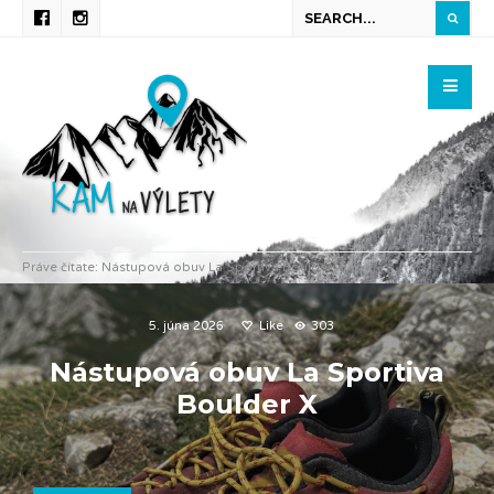
Práve čítate:
Nástupová obuv La Sportiva Boulder X
5. júna 2026
Like
303
Nástupová obuv La Sportiva
Boulder X