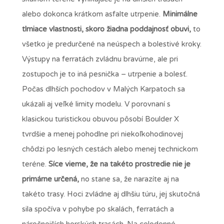
alebo dokonca krátkom asfalte utrpenie.
Minimálne
tlmiace vlastnosti, skoro žiadna poddajnosť obuvi,
to
všetko je predurčené na neúspech a bolestivé kroky.
Výstupy na ferratách zvládnu bravúrne, ale pri
zostupoch je to iná pesnička – utrpenie a bolesť.
Počas dlhších pochodov v Malých Karpatoch sa
ukázali aj veľké limity modelu. V porovnaní s
klasickou turistickou obuvou pôsobí Boulder X
tvrdšie a menej pohodlne pri niekoľkohodinovej
chôdzi po lesných cestách alebo menej technickom
teréne.
Síce vieme, že na takéto prostredie nie je
primárne určená,
no stane sa, že narazíte aj na
takéto trasy. Hoci zvládne aj dlhšiu túru, jej skutočná
sila spočíva v pohybe po skalách, ferratách a
náročnejších horských trasách. Na celodenné