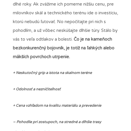
dlhé roky. Ak zvážime ich pomerne nižšiu cenu, pre
milovníkov skál a technického terénu ide o investíciu,
ktorú nebudú ľutovať. No nepočítajte pri nich s
pohodlím, a už vôbec neskúšajte dlhšie túry. Stálo by
vás to veľa odtlakov a bolesti.
Čo je na kameňoch
bezkonkurenčný bojovník, je totiž na ľahkých alebo
mäkších povrchoch utrpenie.
+ Neskutočný grip a istota na skalnom teréne
+ Odolnosť a nezničiteľnosť
+ Cena vzhľadom na kvalitu materiálu a prevedenie
– Pohodlie pri zostupoch, na stredné a dlhšie trasy