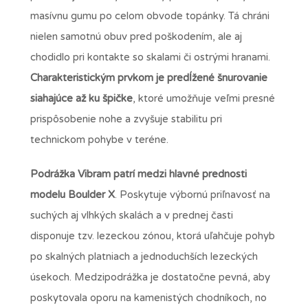
masívnu gumu po celom obvode topánky. Tá chráni
nielen samotnú obuv pred poškodením, ale aj
chodidlo pri kontakte so skalami či ostrými hranami.
Charakteristickým prvkom je predĺžené šnurovanie
siahajúce až ku špičke
, ktoré umožňuje veľmi presné
prispôsobenie nohe a zvyšuje stabilitu pri
technickom pohybe v teréne.
Podrážka Vibram patrí medzi hlavné prednosti
modelu Boulder X
. Poskytuje výbornú priľnavosť na
suchých aj vlhkých skalách a v prednej časti
disponuje tzv. lezeckou zónou, ktorá uľahčuje pohyb
po skalných platniach a jednoduchších lezeckých
úsekoch. Medzipodrážka je dostatočne pevná, aby
poskytovala oporu na kamenistých chodníkoch, no