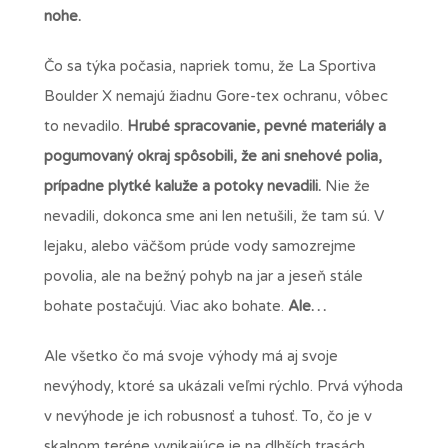
nohe.
Čo sa týka počasia, napriek tomu, že La Sportiva
Boulder X nemajú žiadnu Gore-tex ochranu, vôbec
to nevadilo.
Hrubé spracovanie, pevné materiály a
pogumovaný okraj spôsobili, že ani snehové polia,
prípadne plytké kaluže a potoky nevadili.
Nie že
nevadili, dokonca sme ani len netušili, že tam sú. V
lejaku, alebo väčšom prúde vody samozrejme
povolia, ale na bežný pohyb na jar a jeseň stále
bohate postačujú. Viac ako bohate.
Ale…
Ale všetko čo má svoje výhody má aj svoje
nevýhody, ktoré sa ukázali veľmi rýchlo. Prvá výhoda
v nevýhode je ich robusnosť a tuhosť. To, čo je v
skalnom teréne vynikajúce je na dlhších trasách