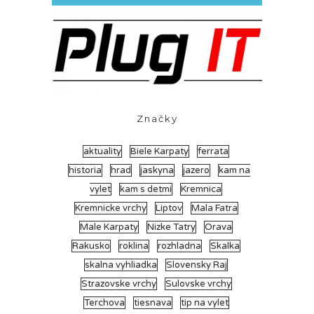
Značky
aktuality
Biele Karpaty
ferrata
historia
hrad
jaskyna
jazero
kam na
vylet
kam s detmi
Kremnica
Kremnicke vrchy
Liptov
Mala Fatra
Male Karpaty
Nizke Tatry
Orava
Rakusko
roklina
rozhladna
Skalka
skalna vyhliadka
Slovensky Raj
Strazovske vrchy
Sulovske vrchy
Terchova
tiesnava
tip na vylet