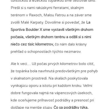
turistickou a lezeckou topánkou sme testovali dlho.
Prešli si s nami rakúskymi ferratami, skalným
terénom v Raxoch, Malou Fatrou a na záver sme
zvolili Malé Karpaty. Dovolíme si povedať, že
La
Sportiva Boulder X sme vystavili všetkým druhom
počasia, všetkým druhom terénu a odžili si s nimi
niečo cez tisíc kilometrov,
čo nám dalo krásny
prehľad o schopnostiach týchto nezmarov.
Ale k veci… Už počas prvých kilometrov bolo cítiť,
že topánka bola navrhnutá predovšetkým pre pohyb
v skalnatom prostredí. Na skalách poskytovala
vynikajúcu oporu a istotu pri každom kroku. Veľmi
dobre fungovala najmä na vápencových úsekoch,
kde oceňujeme priľnavosť podrážky a presnosť pri
došľape na menšie stupy.
Čo sa podrážky týka,