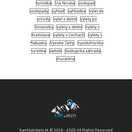
turistika
Via ferrata
vodopad
vodopady
vyhlad
vyhliadka
vylet do
prirody
vylet s detmi
vylety po
Slovensku
vylety s detmi
vylety v
Bratislave
vylety v Cechach
vylety v
Rakusku
Vysoke Tatry
vysokohorska
turistika
zamok
zoologicka zahrada
zrucanina
KamNaVylety.sk © 2016 - 2025 All Rights Reserved