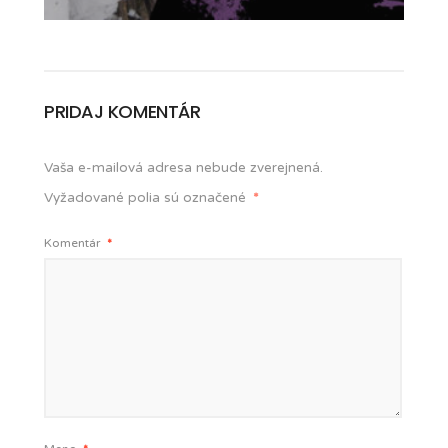
PRIDAJ KOMENTÁR
Vaša e-mailová adresa nebude zverejnená.
Vyžadované polia sú označené
*
Komentár
*