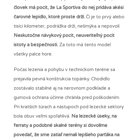
človek má pocit, že La Sportiva do nej pridáva akési
čarovné lepidlo, ktoré proste drží.
Či je to prvý alebo
tisíci kilometer, podrážka drží, nešmýka a nepovolí.
Neskutočne návykový pocit, neuveriteľný pocit
istoty a bezpečnosti.
Za toto má tento model
všetky palce hore.
Počas lezenia a pohybu v technickom teréne sa
prejavila pevná konštrukcia topánky. Chodidlo
zostávalo stabilné aj na nerovnom podklade a
gumová ochrana účinne chránila pred poškodením.
Pri kratších túrach a nástupoch pod lezecké sektory
bola obuv veľmi spoľahlivá.
Na lezecké úseky, na
ferraty a podobné skalné terény si dovolíme
povedať, že sme zatiaľ nemali lepšieho parťáka na