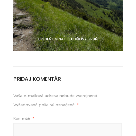
HREBEŇOM NA POLUDŇOVÝ GRÚŇ
PRIDAJ KOMENTÁR
Vaša e-mailová adresa nebude zverejnená.
Vyžadované polia sú označené
*
Komentár
*