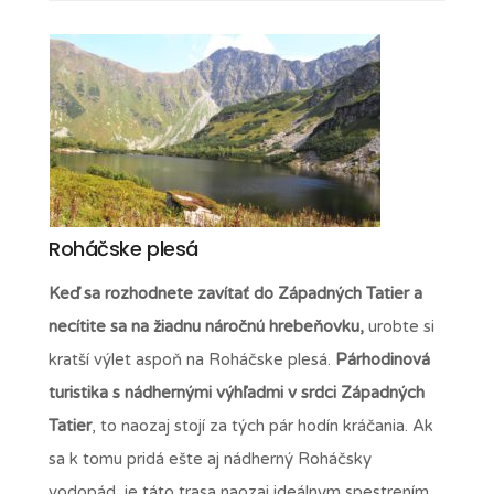
Roháčske plesá
Keď sa rozhodnete zavítať do Západných Tatier a
necítite sa na žiadnu náročnú hrebeňovku,
urobte si
kratší výlet aspoň na Roháčske plesá.
Párhodinová
turistika s nádhernými výhľadmi v srdci Západných
Tatier
, to naozaj stojí za tých pár hodín kráčania. Ak
sa k tomu pridá ešte aj nádherný Roháčsky
vodopád, je táto trasa naozaj ideálnym spestrením