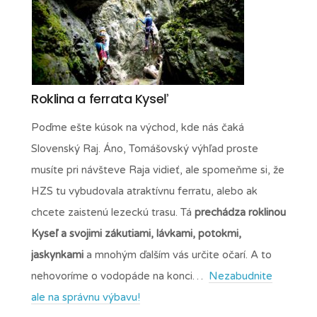
Roklina a ferrata Kyseľ
Poďme ešte kúsok na východ, kde nás čaká
Slovenský Raj. Áno, Tomášovský výhľad proste
musíte pri návšteve Raja vidieť, ale spomeňme si, že
HZS tu vybudovala atraktívnu ferratu, alebo ak
chcete zaistenú lezeckú trasu. Tá
prechádza roklinou
Kyseľ a svojimi zákutiami, lávkami, potokmi,
jaskynkami
a mnohým ďalším vás určite očarí. A to
nehovoríme o vodopáde na konci…
Nezabudnite
ale na správnu výbavu!