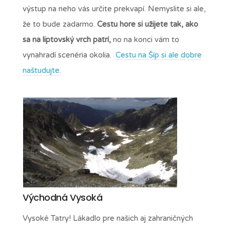
výstup na neho vás určite prekvapí. Nemyslite si ale,
že to bude zadarmo.
Cestu hore si užijete tak, ako
sa na liptovský vrch patrí,
no na konci vám to
vynahradí scenéria okolia.
Cestu na Šíp si ale dobre
naštudujte.
Východná Vysoká
Vysoké Tatry! Lákadlo pre našich aj zahraničných