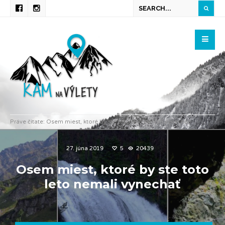
Práve čítate:
Osem miest, ktoré by ste toto leto nemali vynechať
27. júna 2019
5
20439
Osem miest, ktoré by ste toto
leto nemali vynechať