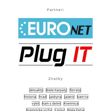
Partneri
Značky
aktuality
Biele Karpaty
ferrata
historia
hrad
jaskyna
jazero
kam na
vylet
kam s detmi
Kremnica
Kremnicke vrchy
Liptov
Mala Fatra