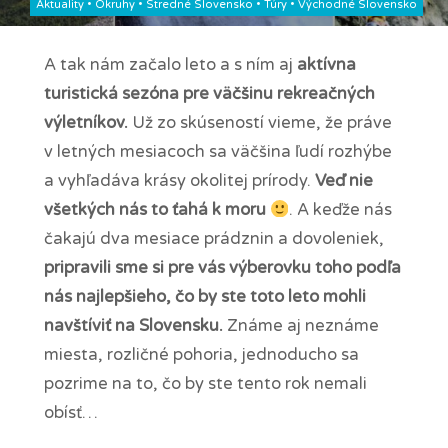
Aktuality
•
Okruhy
•
Stredné Slovensko
•
Túry
•
Východné Slovensko
Majo
A tak nám začalo leto a s ním aj
aktívna
turistická sezóna pre väčšinu rekreačných
výletníkov.
Už zo skúseností vieme, že práve
v letných mesiacoch sa väčšina ľudí rozhýbe
a vyhľadáva krásy okolitej prírody.
Veď nie
všetkých nás to ťahá k moru
. A keďže nás
čakajú dva mesiace prádznin a dovoleniek,
pripravili sme si pre vás výberovku toho podľa
nás najlepšieho, čo by ste toto leto mohli
navštíviť na Slovensku.
Známe aj neznáme
miesta, rozličné pohoria, jednoducho sa
pozrime na to, čo by ste tento rok nemali
obísť…