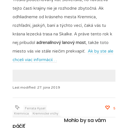
tejto časti krajiny nie je rozhodne zbytočná. Ak
odhliadneme od krásneho mesta Kremnica,
rozhľadní, jaskýň, baní a týchto vecí, čaká vás tu
krásna lezecká trasa na Skalke. A práve tento rok k
nej pribudol
adrenalínový lanový most
, takže toto
miesto vás vie stále niečim prekvapiť.
Ak by ste ale
chceli viac informácií…
Last modified: 27. júna 2019
Ferrata Kysel
5
Kremnica
Kremnicke vrchy
Mohlo by sa vám
Podsip
Rohace
Rohacske
plesia
Rohacsky vodopad
páčiť