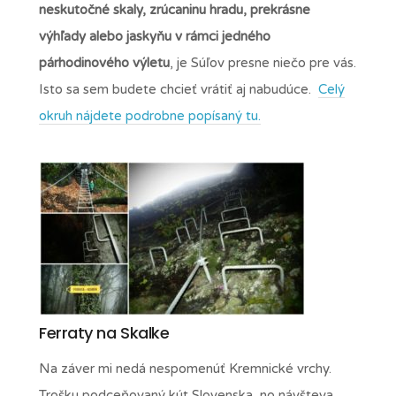
neskutočné skaly, zrúcaninu hradu, prekrásne
výhľady alebo jaskyňu v rámci jedného
párhodinového výletu
, je Súľov presne niečo pre vás.
Isto sa sem budete chcieť vrátiť aj nabudúce.
Celý
okruh nájdete podrobne popísaný tu.
Ferraty na Skalke
Na záver mi nedá nespomenúť Kremnické vrchy.
Trošku podceňovaný kút Slovenska, no návšteva