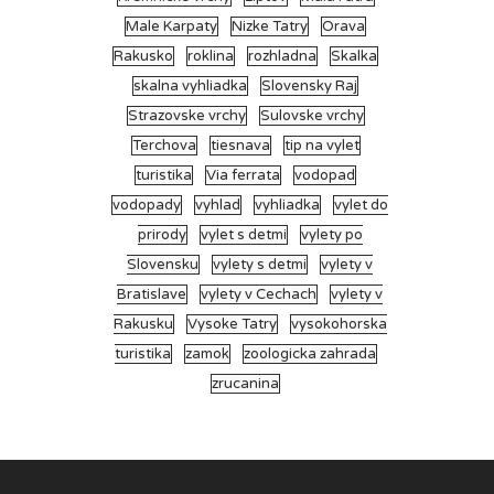
Male Karpaty
Nizke Tatry
Orava
Rakusko
roklina
rozhladna
Skalka
skalna vyhliadka
Slovensky Raj
Strazovske vrchy
Sulovske vrchy
Terchova
tiesnava
tip na vylet
turistika
Via ferrata
vodopad
vodopady
vyhlad
vyhliadka
vylet do
prirody
vylet s detmi
vylety po
Slovensku
vylety s detmi
vylety v
Bratislave
vylety v Cechach
vylety v
Rakusku
Vysoke Tatry
vysokohorska
turistika
zamok
zoologicka zahrada
zrucanina