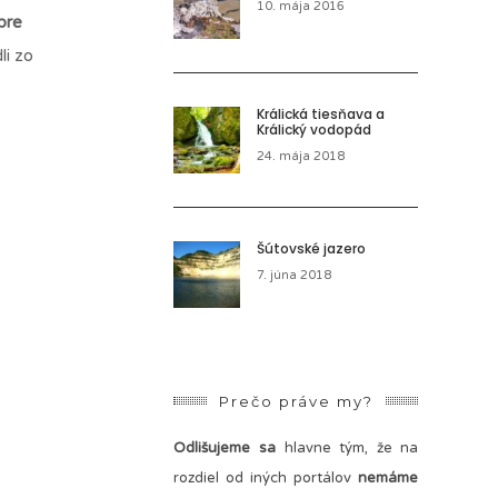
10. mája 2016
pre
li zo
Králická tiesňava a
Králický vodopád
24. mája 2018
Šútovské jazero
7. júna 2018
Prečo práve my?
Odlišujeme sa
hlavne tým, že na
rozdiel od iných portálov
nemáme