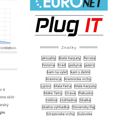
Značky
aktuality
Biele Karpaty
ferrata
historia
hrad
jaskyna
jazero
kam na vylet
kam s detmi
Kremnica
Kremnicke vrchy
Liptov
Mala Fatra
Male Karpaty
u a
Nizke Tatry
Orava
Rakusko
mína skôr
roklina
rozhladna
Skalka
atský
skalna vyhliadka
Slovensky Raj
vým
Strazovske vrchy
Sulovske