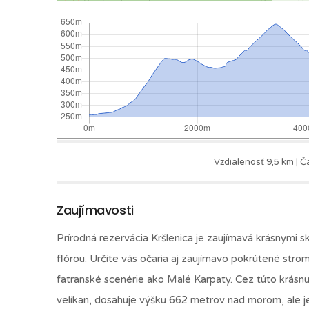
Vzdialenosť 9,5 km | Č
Zaujímavosti
Prírodná rezervácia Kršlenica je zaujímavá krásnymi 
flórou. Určite vás očaria aj zaujímavo pokrútené stro
fatranské scenérie ako Malé Karpaty. Cez túto krásnu r
velíkan, dosahuje výšku 662 metrov nad morom, ale jej