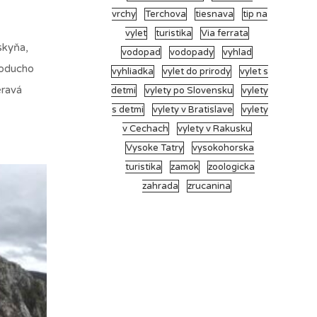
vrchy
Terchova
tiesnava
tip na
vylet
turistika
Via ferrata
skyňa,
vodopad
vodopady
vyhlad
dnoducho
vyhliadka
vylet do prirody
vylet s
eravá
detmi
vylety po Slovensku
vylety
s detmi
vylety v Bratislave
vylety
v Cechach
vylety v Rakusku
Vysoke Tatry
vysokohorska
turistika
zamok
zoologicka
zahrada
zrucanina