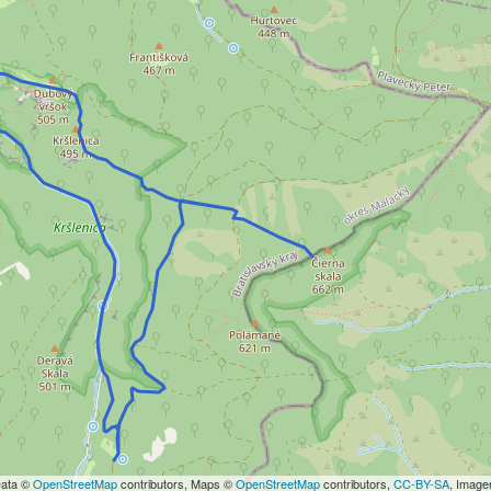
Data ©
OpenStreetMap
contributors, Maps ©
OpenStreetMap
contributors,
CC-BY-SA
, Imag