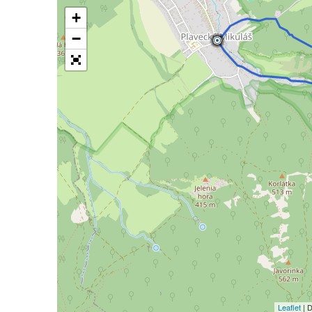
+
−
Leaflet
| 