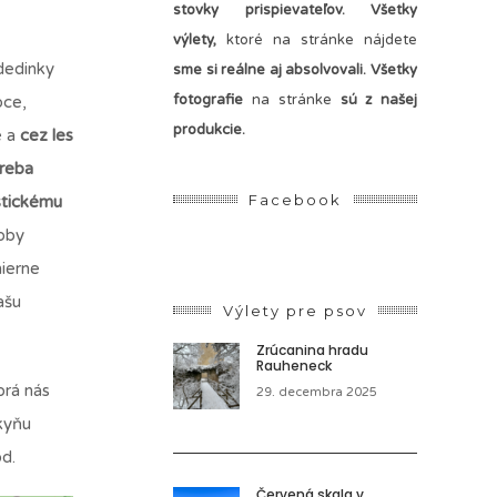
stovky prispievateľov.
Všetky
výlety,
ktoré na stránke nájdete
dedinky
sme si reálne aj absolvovali. Všetky
fotografie
na stránke
sú z našej
bce,
produkcie.
é a
cez les
treba
Facebook
istickému
koby
mierne
ašu
Výlety pre psov
Zrúcanina hradu
Rauheneck
orá nás
29. decembra 2025
kyňu
od.
Červená skala v