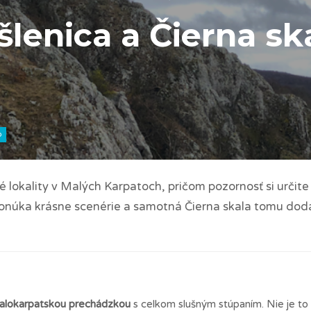
šlenica a Čierna sk
o
 lokality v Malých Karpatoch, pričom pozornosť si určite
 ponúka krásne scenérie a samotná Čierna skala tomu dod
alokarpatskou prechádzkou
s celkom slušným stúpaním. Nie je to 