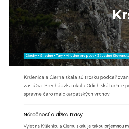
Kr
Okruhy
•
Stredné
•
Túry
•
Vhodné pre psov
•
Západné Slovensk
Kršlenica a Čierna skala sú trošku podceňované
zaslúžia. Prechádzka okolo Orlích skál určite
správne čaro malokarpatských vrchov.
Náročnosť a dĺžka trasy
Výlet na Kršlenicu a Čiernu skalu je takou
príjemnou m