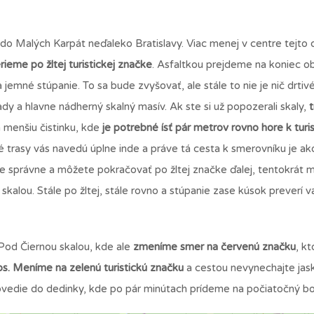
do Malých Karpát neďaleko Bratislavy. Viac menej v centre tejto 
rieme po žltej turistickej značke
. Asfaltkou prejdeme na koniec o
 jemné stúpanie. To sa bude zvyšovať, ale stále to nie je nič drtiv
dy a hlavne nádherný skalný masív. Ak ste si už popozerali skaly,
na menšiu čistinku, kde
je potrebné ísť pár metrov rovno hore k tur
 trasy vás navedú úplne inde a práve tá cesta k smerovníku je a
ste správne a môžete pokračovať po žltej značke ďalej, tentokrát 
skalou. Stále po žltej, stále rovno a stúpanie zase kúsok preverí v
Pod Čiernou skalou, kde ale
zmeníme smer na červenú značku
, kt
. Meníme na zelenú turistickú značku
a cestou nevynechajte jas
 dovedie do dedinky, kde po pár minútach prídeme na počiatočný b