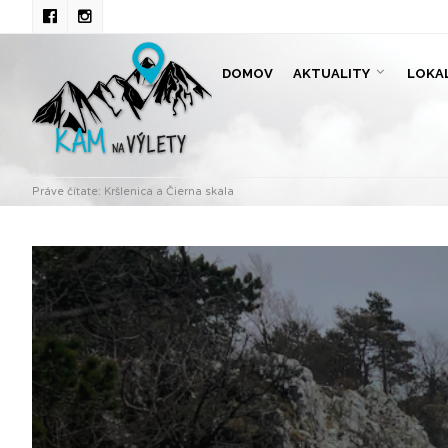
DOMOV
AKTUALITY
LOKA
Práve čítate:
Kršlenica a Čierna skala