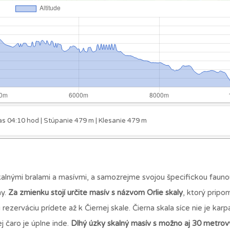
as 04:10 hod | Stúpanie 479 m | Klesanie 479 m
skalnými bralami a masívmi, a samozrejme svojou špecifickou fauno
my.
Za zmienku stojí určite masív s názvom Orlie skaly
, ktorý pripo
ezerváciu prídete až k Čiernej skale. Čierna skala síce nie je karp
 čaro je úplne inde.
Dlhý úzky skalný masív s možno aj 30 metro