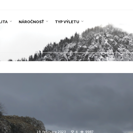
LITA
NÁROČNOSŤ
TYP VÝLETU
19. februára 2023
4
9987