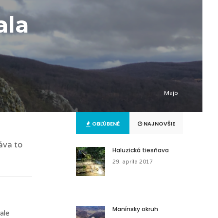
ala
Majo
OBĽÚBENÉ
NAJNOVŠIE
áva to
Haluzická tiesňava
29. apríla 2017
Manínsky okruh
ale