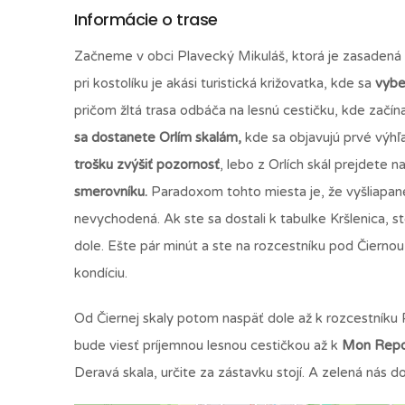
Informácie o trase
Začneme v obci Plavecký Mikuláš, ktorá je zasadená 
pri kostolíku je akási turistická križovatka, kde sa
vybe
pričom žltá trasa odbáča na lesnú cestičku, kde začína
sa dostanete Orlím skalám,
kde sa objavujú prvé výhľa
trošku zvýšiť pozornosť
, lebo z Orlích skál prejdete 
smerovníku.
Paradoxom tohto miesta je, že vyšliapané
nevychodená. Ak ste sa dostali k tabulke Kršlenica, 
dole. Ešte pár minút a ste na rozcestníku pod Čiernou 
kondíciu.
Od Čiernej skaly potom naspäť dole až k rozcestníku 
bude viesť príjemnou lesnou cestičkou až k
Mon Repos
Deravá skala, určite za zástavku stojí. A zelená nás