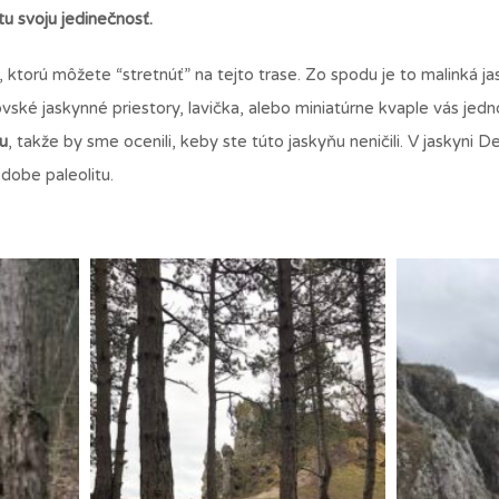
 svoju jedinečnosť.
, ktorú môžete “stretnúť” na tejto trase. Zo spodu je to malinká ja
ovské jaskynné priestory, lavička, alebo miniatúrne kvaple vás je
u
, takže by sme ocenili, keby ste túto jaskyňu neničili. V jaskyni D
 dobe paleolitu.