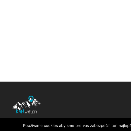
KamNaVylety.sk © 2016 - 2025 All Rights Reserved
Používame cookies aby sme pre vás zabezpečili ten najlepš