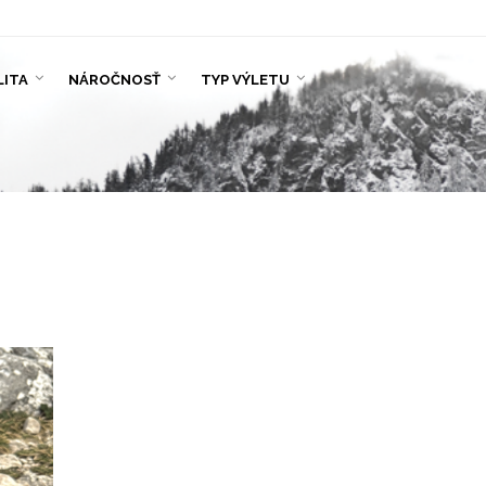
LITA
NÁROČNOSŤ
TYP VÝLETU