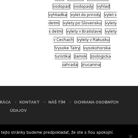
vodopad
vodopady
vyhlad
vyhliadka
vylet do prirody
vylet s
detmi
vylety po Slovensku
vylety
s detmi
vylety v Bratislave
vylety
v Cechach
vylety v Rakusku
Vysoke Tatry
vysokohorska
turistika
zamok
zoologicka
zahrada
zrucanina
RÁCA
KONTAKT
NÁŠ TÍM
OCHRANA OSOBNÝCH
ÚDAJOV
 tejto stránky budeme predpokladať, že ste s ňou spokojní.