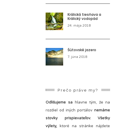
Králická tiesňava a
Králický vodopád
24. mája 2018
Šútovské jazero
7. júna 2018
Prečo práve my?
Odlišujeme sa
hlavne tým, že na
rozdiel od iných portálov
nemáme
stovky prispievateľov.
Všetky
výlety,
ktoré na stránke nájdete