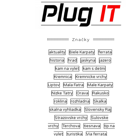
Značky
aktuality
Biele Karpaty
ferrata
historia
hrad
jaskyna
jazero
kam na vylet
kam s detmi
Kremnica
Kremnicke vrchy
Liptov
Mala Fatra
Male Karpaty
Nizke Tatry
Orava
Rakusko
roklina
rozhladna
Skalka
skalna vyhliadka
Slovensky Raj
Strazovske vrchy
Sulovske
vrchy
Terchova
tiesnava
tip na
vylet
turistika
Via ferrata