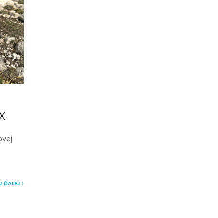
 X
ovej
J ĎALEJ