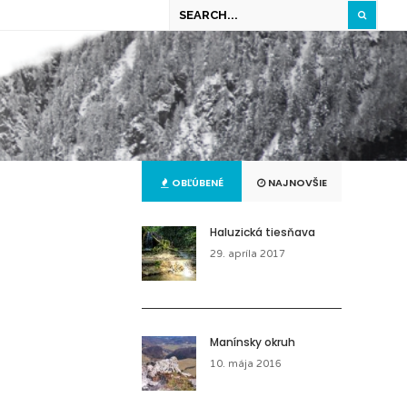
OBĽÚBENÉ
NAJNOVŠIE
Haluzická tiesňava
29. apríla 2017
Manínsky okruh
10. mája 2016