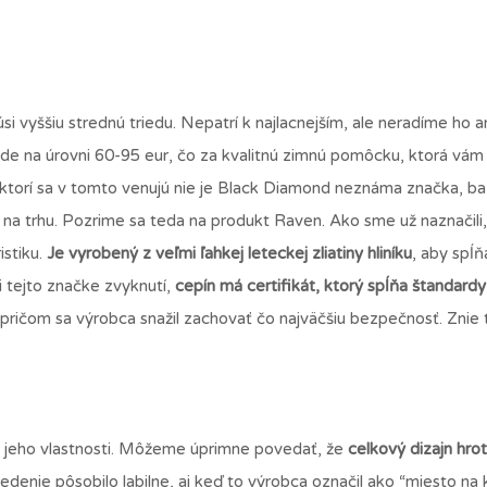
si vyššiu strednú triedu. Nepatrí k najlacnejším, ale neradíme ho a
ekde na úrovni 60-95 eur, čo za kvalitnú zimnú pomôcku, ktorá vá
dí, ktorí sa v tomto venujú nie je Black Diamond neznáma značka, b
na trhu. Pozrime sa teda na produkt Raven. Ako sme už naznačili,
istiku.
Je vyrobený z veľmi ľahkej leteckej zliatiny hliníku
, aby spĺň
i tejto značke zvyknutí,
cepín má certifikát, ktorý spĺňa štandard
pričom sa výrobca snažil zachovať čo najväčšiu bezpečnosť. Znie 
si jeho vlastnosti. Môžeme úprimne povedať, že
celkový dizajn hro
denie pôsobilo labilne, aj keď to výrobca označil ako “miesto na k