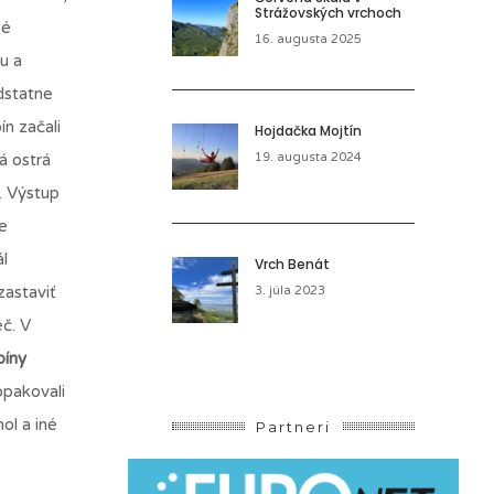
Strážovských vrchoch
né
16. augusta 2025
u a
dstatne
n začali
Hojdačka Mojtín
á ostrá
19. augusta 2024
. Výstup
e
ál
Vrch Benát
zastaviť
3. júla 2023
č. V
píny
opakovali
ol a iné
Partneri