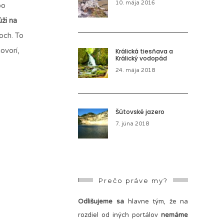
10. mája 2016
po
ži na
noch. To
ovorí,
Králická tiesňava a
Králický vodopád
24. mája 2018
Šútovské jazero
7. júna 2018
Prečo práve my?
Odlišujeme sa
hlavne tým, že na
rozdiel od iných portálov
nemáme