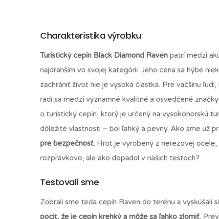
Charakteristika výrobku
Turistický cepín Black Diamond Raven
patrí medzi akú
najdrahším vo svojej kategórii. Jeho cena sa hýbe ni
zachrániť život nie je vysoká čiastka. Pre väčšinu ľu
radí sa medzi významné kvalitné a osvedčené značky 
o turistický cepín, ktorý je určený na vysokohorskú tur
dôležité vlastnosti – bol ľahký a pevný. Ako sme už pr
pre bezpečnosť.
Hrot je vyrobený z nerezovej ocele, 
rozprávkovo, ale ako dopadol v našich testoch?
Testovali sme
Zobrali sme teda cepín Raven do terénu a vyskúšali 
pocit, že je cepín krehký a môže sa ľahko zlomiť.
Preve