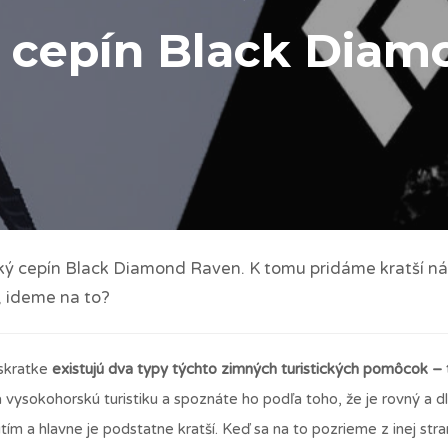
ý cepín Black Dia
ický cepín Black Diamond Raven. K tomu pridáme kratší n
, ideme na to?
skratke
existujú dva typy týchto zimných turistických pomôcok – t
 vysokohorskú turistiku a spoznáte ho podľa toho, že je rovný a dl
m a hlavne je podstatne kratší. Keď sa na to pozrieme z inej stra