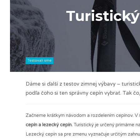
Turistick
Testovali sme
Dáme si ďalší z testov zimnej výbavy – turist
podľa čoho si ten správny cepín vybrať. Tak čo
Začneme krátkym návodom a rozdelením cepínov. V 
cepín a lezecký cepín.
Turistický je určený primárne na
Lezecký cepín sa pre zmenu vyznačuje určitým zahnutí