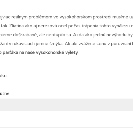
čo najviac reálnym problémom vo vysokohorskom prostredí musíme u
 tak
. Zliatina ako aj nerezová oceľ počas trápenia tohto vynálezu 
e mierne doškrabané, ale neotupilo sa. Azda ako jedinú nevýhodu b
ržaní v rukaviciach jemne šmýka. Ak ale zvážime cenu v porovnaní k
parťáka na naše vysokohorské výlety.
uku
nutne