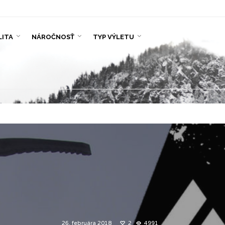
LITA
NÁROČNOSŤ
TYP VÝLETU
26. februára 2018
2
4991