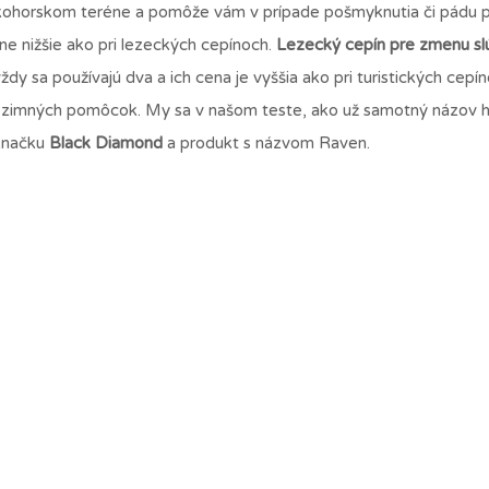
kohorskom teréne a pomôže vám v prípade pošmyknutia či pádu 
e nižšie ako pri lezeckých cepínoch.
Lezecký cepín pre zmenu slú
ždy sa používajú dva a ich cena je vyššia ako pri turistických cepí
ch zimných pomôcok. My sa v našom teste, ako už samotný názov h
 značku
Black Diamond
a produkt s názvom Raven.