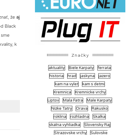
znať, že
aj
od Black
y sme
vality, k
Značky
aktuality
Biele Karpaty
ferrata
historia
hrad
jaskyna
jazero
kam na vylet
kam s detmi
Kremnica
Kremnicke vrchy
Liptov
Mala Fatra
Male Karpaty
Nizke Tatry
Orava
Rakusko
roklina
rozhladna
Skalka
skalna vyhliadka
Slovensky Raj
Strazovske vrchy
Sulovske