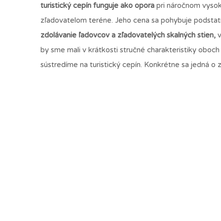
turistický cepín funguje ako opora
pri náročnom vyso
zľadovatelom teréne. Jeho cena sa pohybuje podstatn
zdolávanie ľadovcov a zľadovatelých skalných stien,
v
by sme mali v krátkosti stručné charakteristiky obo
sústredíme na turistický cepín. Konkrétne sa jedná o