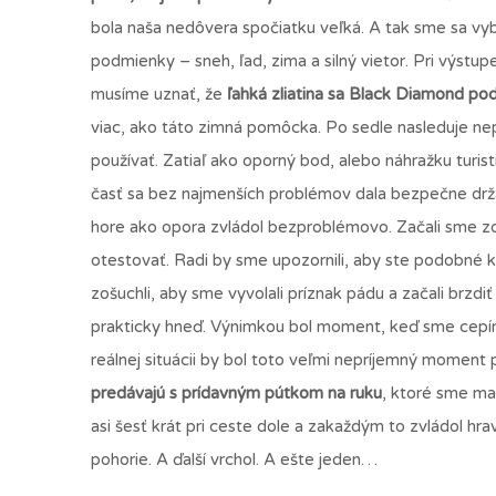
bola naša nedôvera spočiatku veľká. A tak sme sa vyb
podmienky – sneh, ľad, zima a silný vietor. Pri výstu
musíme uznať, že
ľahká zliatina sa Black Diamond poda
viac, ako táto zimná pomôcka. Po sedle nasleduje ne
používať. Zatiaľ ako oporný bod, alebo náhražku turi
časť sa bez najmenších problémov dala bezpečne drža
hore ako opora zvládol bezproblémovo. Začali sme zo
otestovať. Radi by sme upozornili, aby ste podobné kú
zošuchli, aby sme vyvolali príznak pádu a začali brz
prakticky hneď. Výnimkou bol moment, keď sme cepín z
reálnej situácii by bol toto veľmi nepríjemný moment p
predávajú s prídavným pútkom na ruku
, ktoré sme ma
asi šesť krát pri ceste dole a zakaždým to zvládol hra
pohorie. A ďalší vrchol. A ešte jeden…