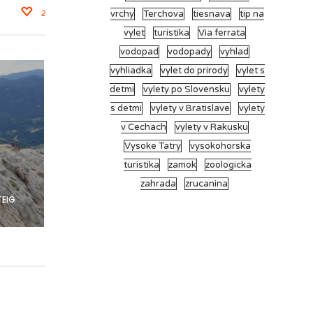
vrchy
Terchova
tiesnava
tip na
2
vylet
turistika
Via ferrata
vodopad
vodopady
vyhlad
vyhliadka
vylet do prirody
vylet s
detmi
vylety po Slovensku
vylety
s detmi
vylety v Bratislave
vylety
v Cechach
vylety v Rakusku
Vysoke Tatry
vysokohorska
turistika
zamok
zoologicka
zahrada
zrucanina
TEIG