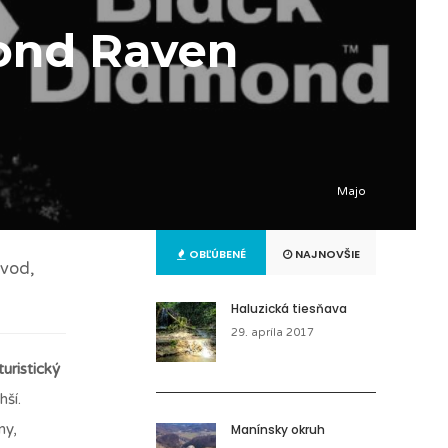
mond Raven
Majo
OBĽÚBENÉ
NAJNOVŠIE
ávod,
Haluzická tiesňava
29. apríla 2017
uristický
hší.
ny,
Manínsky okruh