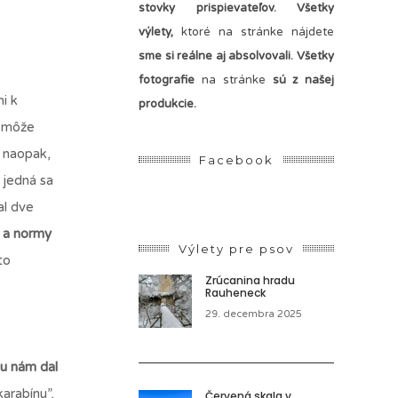
stovky prispievateľov.
Všetky
výlety,
ktoré na stránke nájdete
sme si reálne aj absolvovali. Všetky
fotografie
na stránke
sú z našej
ni k
produkcie.
m môže
a naopak,
Facebook
 jedná sa
al dve
y a normy
Výlety pre psov
to
Zrúcanina hradu
Rauheneck
29. decembra 2025
tu nám dal
arabínu”,
Červená skala v