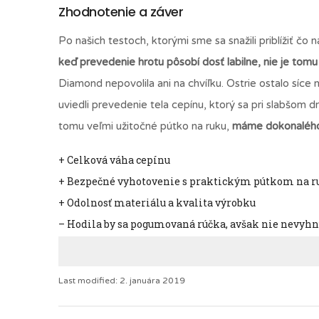
Zhodnotenie a záver
Po našich testoch, ktorými sme sa snažili priblížiť 
keď prevedenie hrotu pôsobí dosť labilne, nie je tomu
Diamond nepovolila ani na chvíľku. Ostrie ostalo síc
uviedli prevedenie tela cepínu, ktorý sa pri slabšom d
tomu veľmi užitočné pútko na ruku,
máme dokonalého 
+ Celková váha cepínu
+ Bezpečné vyhotovenie s praktickým pútkom na r
+ Odolnosť materiálu a kvalita výrobku
– Hodila by sa pogumovaná rúčka, avšak nie nevyh
Last modified: 2. januára 2019