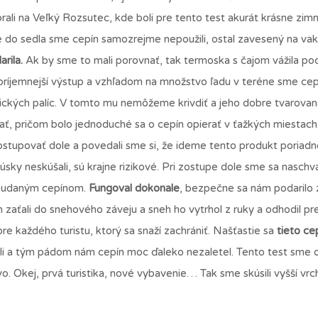
rali na Veľký Rozsutec, kde boli pre tento test akurát krásne zim
pe do sedla sme cepín samozrejme nepoužili, ostal zavesený na vak
rila.
Ak by sme to mali porovnať, tak termoska s čajom vážila po
príjemnejší výstup a vzhľadom na množstvo ľadu v teréne sme cepí
stických palíc. V tomto mu nemôžeme krivdiť a jeho dobre tvarovan
ť, pričom bolo jednoduché sa o cepín opierať v ťažkých miestach
stupovať dole a povedali sme si, že ideme tento produkt poriadn
sky neskúšali, sú krajne rizikové. Pri zostupe dole sme sa naschv
diť udaným cepínom.
Fungoval dokonale
, bezpečne sa nám podarilo 
aťali do snehového záveju a sneh ho vytrhol z ruky a odhodil pre
re každého turistu, ktorý sa snaží zachrániť. Našťastie sa
tieto ce
li a tým pádom nám cepín moc ďaleko nezaletel. Tento test sme 
vo. Okej, prvá turistika, nové vybavenie… Tak sme skúsili vyšší vrch