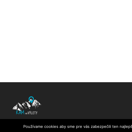
KamNaVylety.sk © 2016 - 2025 All Rights Reserved
Používame cookies aby sme pre vás zabezpečili ten najlepš