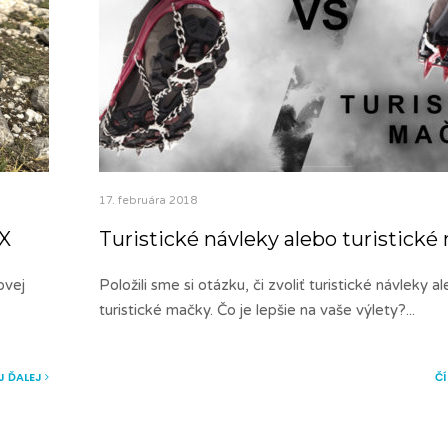
17. februára 2018
 X
Turistické návleky alebo turistick
ovej
Položili sme si otázku, či zvoliť turistické návleky a
turistické mačky. Čo je lepšie na vaše výlety?
...
J ĎALEJ
Č