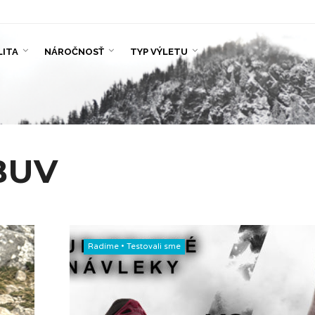
LITA
NÁROČNOSŤ
TYP VÝLETU
BUV
Radíme
•
Testovali sme