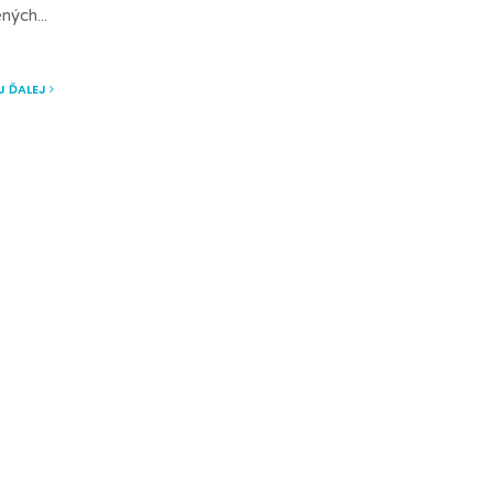
ených
...
J ĎALEJ