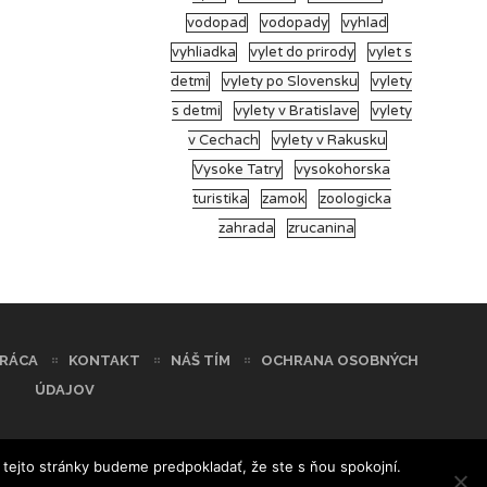
vodopad
vodopady
vyhlad
vyhliadka
vylet do prirody
vylet s
detmi
vylety po Slovensku
vylety
s detmi
vylety v Bratislave
vylety
v Cechach
vylety v Rakusku
Vysoke Tatry
vysokohorska
turistika
zamok
zoologicka
zahrada
zrucanina
RÁCA
KONTAKT
NÁŠ TÍM
OCHRANA OSOBNÝCH
ÚDAJOV
 tejto stránky budeme predpokladať, že ste s ňou spokojní.