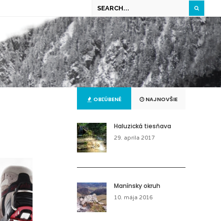
OBĽÚBENÉ
NAJNOVŠIE
Haluzická tiesňava
29. apríla 2017
Manínsky okruh
10. mája 2016