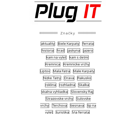
Značky
aktuality
Biele Karpaty
ferrata
historia
hrad
jaskyna
jazero
kam na vylet
kam s detmi
Kremnica
Kremnicke vrchy
Liptov
Mala Fatra
Male Karpaty
Nizke Tatry
Orava
Rakusko
roklina
rozhladna
Skalka
skalna vyhliadka
Slovensky Raj
Strazovske vrchy
Sulovske
vrchy
Terchova
tiesnava
tip na
vylet
turistika
Via ferrata