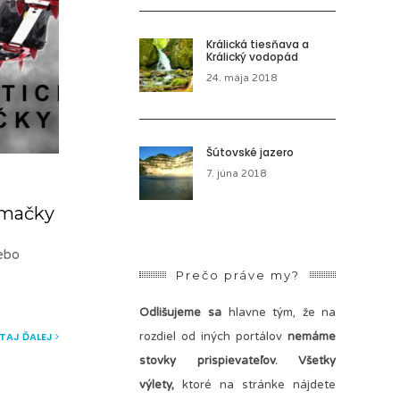
Králická tiesňava a
Králický vodopád
24. mája 2018
Šútovské jazero
7. júna 2018
é mačky
lebo
Prečo práve my?
Odlišujeme sa
hlavne tým, že na
ÍTAJ ĎALEJ
rozdiel od iných portálov
nemáme
stovky prispievateľov.
Všetky
výlety,
ktoré na stránke nájdete