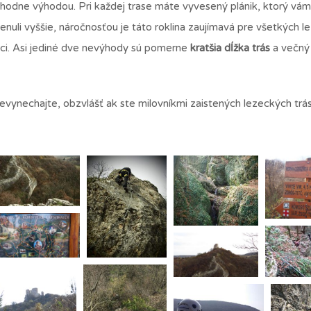
ozhodne výhodou. Pri každej trase máte vyvesený plánik, ktorý vá
uli vyššie, náročnosťou je táto roklina zaujímavá pre všetkých le
ezci. Asi jediné dve nevýhody sú pomerne
kratšia dĺžka trás
a večný
ynechajte, obzvlášť ak ste milovníkmi zaistených lezeckých trás 