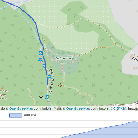
Data ©
OpenStreetMap
contributors, Maps ©
OpenStreetMap
contributors,
CC-BY-SA
, Imag