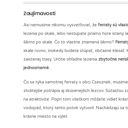
Zaujímavosti
Asi nemusíme nikomu vysvetľovať, že
ferraty sú vlas
lezenia po skale, lebo nestúpate priamo hore istený l
šikmo po skale. Čo to vlastne znamená šikmo?
Ferrat
skale rovno, inokedy budete stúpať, občasne klesať. 
zaistenej trasy. Určite ohľadne lezenia
zbytočne nerisk
jednosmerné.
Čo sa týka samotnej ferraty v obci Csesznek, musíme 
zložitejšie potrápia aj skúsenejších lezcov. Súčasťou z
na atraktivite. Popri tom všetkom môžete vidieť krá
vodopád, ktorý tento potok vytvoril. Nachádzajú sa t
krásne miesto na výlet.