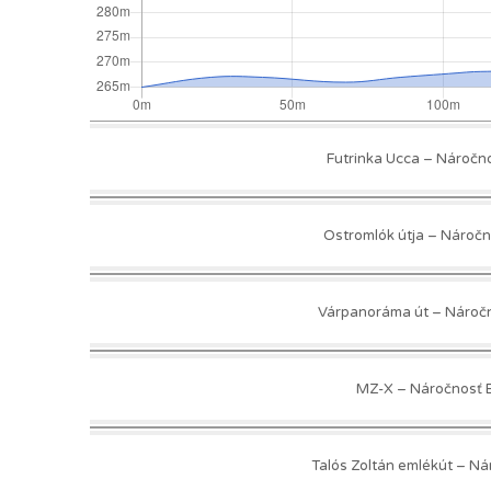
Futrinka Ucca – Náročno
Ostromlók útja – Náročno
Várpanoráma út – Náročno
MZ-X – Náročnosť E/
Talós Zoltán emlékút – Nár