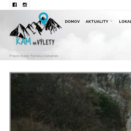
DOMOV
AKTUALITY
LOKA
Práve čítate:
Ferrata Csesznek