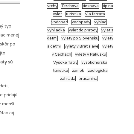
vrchy
Terchova
tiesnava
tip na
vylet
turistika
Via ferrata
vodopad
vodopady
vyhlad
ný typ
vyhliadka
vylet do prirody
vylet s
viac menej
detmi
vylety po Slovensku
vylety
 skôr po
s detmi
vylety v Bratislave
vylety
jto
v Cechach
vylety v Rakusku
raty sú
Vysoke Tatry
vysokohorska
turistika
zamok
zoologicka
zahrada
zrucanina
deti,
e pridajú
e menší
 Naozaj