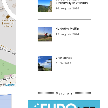
Strážovských vrchoch
16. augusta 2025
Hojdačka Mojtín
19. augusta 2024
Vrch Benát
3. júla 2023
ery ©
Mapbox
Partneri