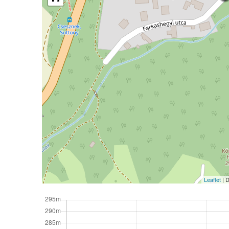
Leaflet
| 