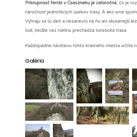
Prístupnosť ferrát v Cseszneku je celoročná
, čo je r
náročnosť jednotlivých úsekov trasy. A ako sme spomen
Vyhrajú sa tu deti a nezanevrú na ňu ani skúsenejší l
ľudí, keďže cez roklinu prechádza turistická trasa.
Každopádne návštevu tohto krásneho miesta určite nev
Galéria