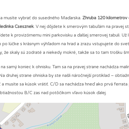
o sa musíte vybrať do susedného Maďarska.
Zhruba 120 kilometrov
dedinka Csesznek
. V nej dôjdete k smerovým tabuľám na pravej st
dete k provizórnemu mini parkovisku a ďalšej smerovej tabuli. Už 
 po lúčke s krásnym výhľadom na hrad a zrazu vstupujete do sveta
hy, že skaly sú zodraté a niekedy mokré, takže sa to tam trošku š
sť na samý koniec k ohnisku. Tam sa na pravej strane nachádza mali
a druhej strane ohniska by ste našli náročnejší protiklad – obtiaž
ť a musíte sa kúsok vrátiť. C/D sa nachádza hneď ako prvá ferrata 
 obtiažnosťou B/C zas nad potôčikom vľavo kúsok ďalej.