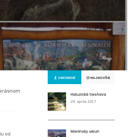
Majo
OBĽÚBENÉ
NAJNOVŠIE
o krásnom
Haluzická tiesňava
29. apríla 2017
Manínsky okruh
tu od