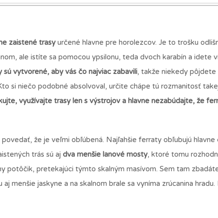
tne zaistené trasy
určené hlavne pre horolezcov. Je to trošku odliš
anom, ale istíte sa pomocou ypsilonu, teda dvoch karabín a idete 
y sú vytvorené, aby vás čo najviac zabavili
, takže niekedy pôjdete
Kto si niečo podobné absolvoval, určite chápe tú rozmanitosť take
ujte, využívajte trasy len s výstrojov a hlavne nezabúdajte, že fer
povedať, že je veľmi obľúbená. Najľahšie ferraty obľubujú hlavne 
aistených trás sú aj
dva menšie lanové mosty
, ktoré tomu rozhodn
sny potôčik, pretekajúci týmto skalným masívom. Sem tam zbadát
u aj menšie jaskyne a na skalnom brale sa vyníma zrúcanina hradu.