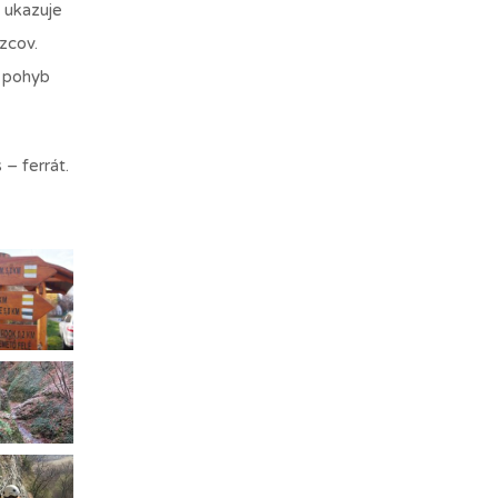
m ukazuje
zcov.
 pohyb
– ferrát.