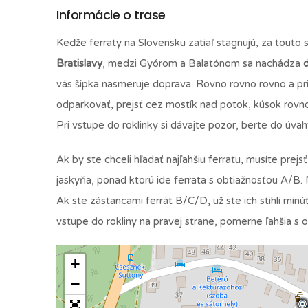
Informácie o trase
Keďže ferraty na Slovensku zatiaľ stagnujú, za tout
Bratislavy
, medzi Gyórom a Balatónom sa nachádza
vás šípka nasmeruje doprava. Rovno rovno rovno a prí
odparkovať, prejsť cez mostík nad potok, kúsok rovno
Pri vstupe do roklinky si dávajte pozor, berte do úva
Ak by ste chceli hľadať najľahšiu ferratu, musíte prej
jaskyňa, ponad ktorú ide ferrata s obtiažnosťou A/B. N
Ak ste zástancami ferrát B/C/D, už ste ich stihli minú
vstupe do rokliny na pravej strane, pomerne ľahšia s
+
−