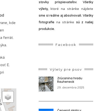
stovky prispievateľov.
Všetky
výlety,
ktoré na stránke nájdete
 od
sme si reálne aj absolvovali. Všetky
fotografie
na stránke
sú z našej
rane, kde
produkcie.
len
 ferrát.
Facebook
mýka.
nká
nosť E.
Výlety pre psov
pri
Zrúcanina hradu
Rauheneck
29. decembra 2025
Červená skala v