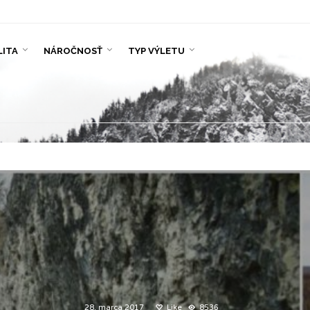
LITA
NÁROČNOSŤ
TYP VÝLETU
28. marca 2017
Like
8536