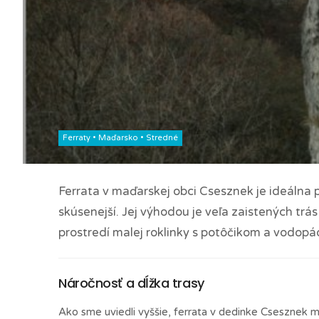
Ferraty
•
Maďarsko
•
Stredné
Ferrata v maďarskej obci Csesznek je ideálna pr
skúsenejší. Jej výhodou je veľa zaistených tr
prostredí malej roklinky s potôčikom a vodopá
Náročnosť a dĺžka trasy
Ako sme uviedli vyššie, ferrata v dedinke Csesznek má