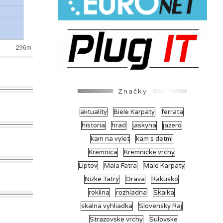
Značky
aktuality
Biele Karpaty
ferrata
historia
hrad
jaskyna
jazero
kam na vylet
kam s detmi
Kremnica
Kremnicke vrchy
Liptov
Mala Fatra
Male Karpaty
Nizke Tatry
Orava
Rakusko
roklina
rozhladna
Skalka
skalna vyhliadka
Slovensky Raj
Strazovske vrchy
Sulovske