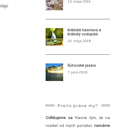
10. mája 2016
 dajú
Králická tiesňava a
Králický vodopád
24. mája 2018
Šútovské jazero
7. júna 2018
Prečo práve my?
Odlišujeme sa
hlavne tým, že na
rozdiel od iných portálov
nemáme