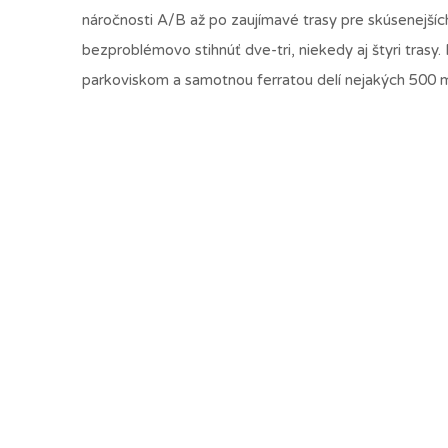
náročnosti A/B až po zaujímavé trasy pre skúsenejších
bezproblémovo stihnúť dve-tri, niekedy aj štyri trasy
parkoviskom a samotnou ferratou delí nejakých 500 