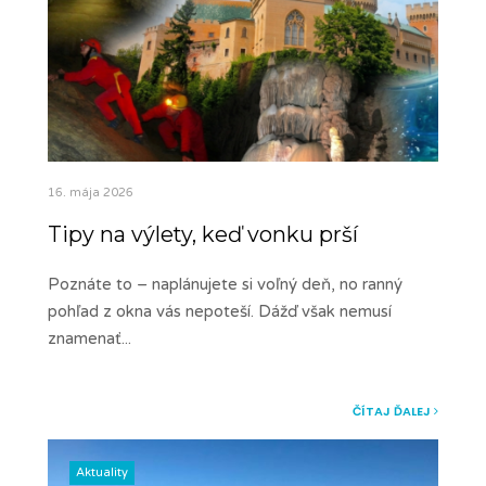
16. mája 2026
Tipy na výlety, keď vonku prší
Poznáte to – naplánujete si voľný deň, no ranný
pohľad z okna vás nepoteší. Dážď však nemusí
znamenať
...
ČÍTAJ ĎALEJ
Aktuality