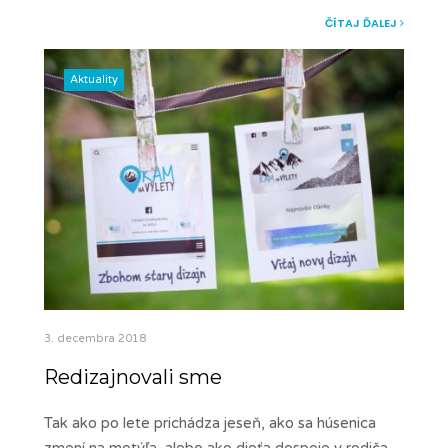
ČÍTAJ ĎALEJ
Aktuality
3. decembra 2018
Redizajnovali sme
Tak ako po lete prichádza jeseň, ako sa húsenica
zmení na motýľa, alebo ako dieťa dospeje v rodiča,