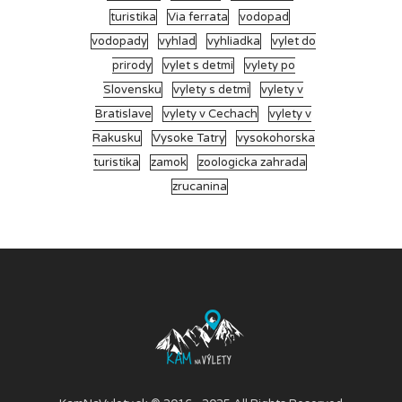
turistika
Via ferrata
vodopad
vodopady
vyhlad
vyhliadka
vylet do
prirody
vylet s detmi
vylety po
Slovensku
vylety s detmi
vylety v
Bratislave
vylety v Cechach
vylety v
Rakusku
Vysoke Tatry
vysokohorska
turistika
zamok
zoologicka zahrada
zrucanina