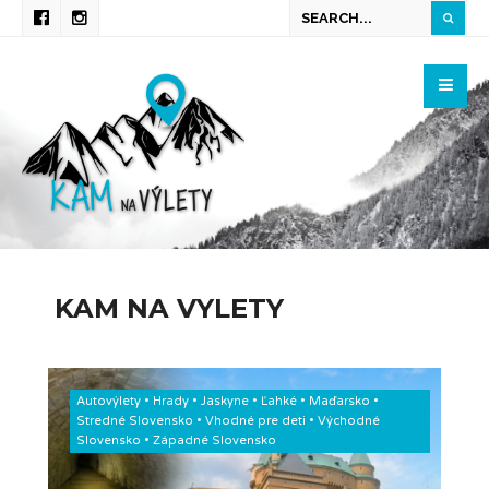
KAM NA VYLETY
Autovýlety
•
Hrady
•
Jaskyne
•
Ľahké
•
Maďarsko
•
Stredné Slovensko
•
Vhodné pre deti
•
Východné
Slovensko
•
Západné Slovensko