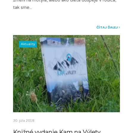
tak sme
...
ČÍTAJ ĎALEJ
Aktuality
30. júla 2018
Knižné vydanie Kam na Výlety