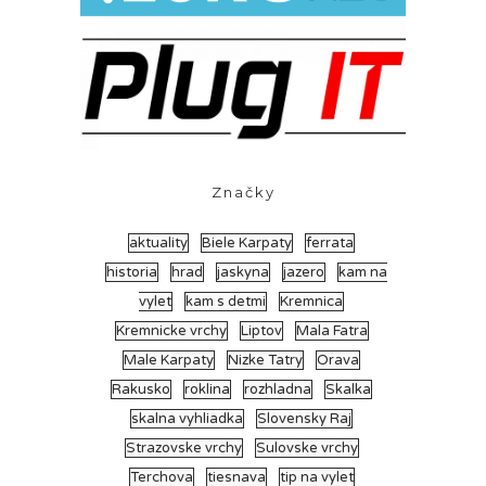
Značky
aktuality
Biele Karpaty
ferrata
historia
hrad
jaskyna
jazero
kam na
vylet
kam s detmi
Kremnica
Kremnicke vrchy
Liptov
Mala Fatra
Male Karpaty
Nizke Tatry
Orava
Rakusko
roklina
rozhladna
Skalka
skalna vyhliadka
Slovensky Raj
Strazovske vrchy
Sulovske vrchy
Terchova
tiesnava
tip na vylet