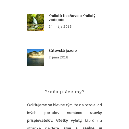
Králická tiesňava a Králický
vodopád
24. mája 2018
Šútovské jazero
7. júna 2018
Prečo práve my?
Odlišujeme sa
hlavne tým, že na rozdiel od
iných portálov
nemáme stovky
prispievateľov.
Všetky výlety,
ktoré na
stránke nájdete
sme si reálne aj