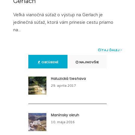
Gerlach
Veľká vianočná súťaž o výstup na Gerlach je
jedinečná súťaž, ktorá vám prinesie cestu priamo
na
...
ČÍTAJ ĎALEJ
OBĽÚBENÉ
NAJNOVŠIE
Haluzická tiesňava
29. apríla 2017
Manínsky okruh
10. mája 2016