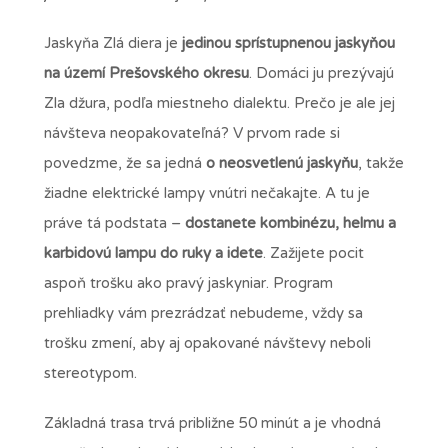
Jaskyňa Zlá diera je
jedinou sprístupnenou jaskyňou
na území Prešovského okresu
. Domáci ju prezývajú
Zla džura, podľa miestneho dialektu. Prečo je ale jej
návšteva neopakovateľná? V prvom rade si
povedzme, že sa jedná
o neosvetlenú jaskyňu
, takže
žiadne elektrické lampy vnútri nečakajte. A tu je
práve tá podstata –
dostanete kombinézu, helmu a
karbidovú lampu do ruky a idete
. Zažijete pocit
aspoň trošku ako pravý jaskyniar. Program
prehliadky vám prezrádzať nebudeme, vždy sa
trošku zmení, aby aj opakované návštevy neboli
stereotypom.
Základná trasa trvá približne 50 minút a je vhodná