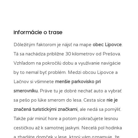
Informácie o trase
Dôležitým faktorom je nájsť na mape
obec Lipovce
.
Tá sa nachádza približne 30 kilometrov od Prešova.
Vzhľadom na pokročilú dobu a využívanie navigácie
by to nemal byť problém. Medzi obcou Lipovce a
Lačnov si všimnete
menšie parkovisko pri
smerovníku.
Práve tu je dobré nechať auto a vybrať
sa pešo po lúke smerom do lesa. Cesta síce
nie je
značená turistickými značkami
, ale nedá sa pomýliť.
Takže pár minúť hore a potom pokračujete lesnou
cestičkou až k samotnej jaskyni. Necelá pol hodinka
a zbadáte domček v lese, ktorý vám oznamuje, že