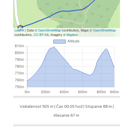
Leaflet
| Data ©
OpenStreetMap
contributors, Maps ©
OpenStreetMap
contributors,
CC-BY-SA
, Imagery ©
Mapbox
Vzdialenosť 925 m | Čas 00:25 hod | Stúpanie 88 m |
Klesanie 67 m