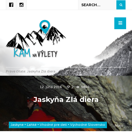
Práve čítate:
Jaskyňa Zlá diera
12. júna 2016
2
9840
Jaskyňa Zlá diera
Jaskyne
•
Ľahké
•
Vhodné pre deti
•
Východné Slovensko
Majo