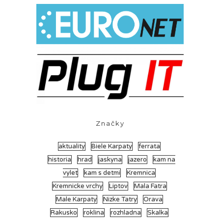
Značky
aktuality
Biele Karpaty
ferrata
historia
hrad
jaskyna
jazero
kam na
vylet
kam s detmi
Kremnica
Kremnicke vrchy
Liptov
Mala Fatra
Male Karpaty
Nizke Tatry
Orava
Rakusko
roklina
rozhladna
Skalka