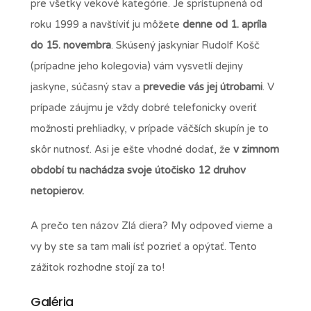
pre všetky vekové kategórie. Je sprístupnená od
roku 1999 a navštíviť ju môžete
denne od 1. apríla
do 15. novembra
. Skúsený jaskyniar Rudolf Košč
(prípadne jeho kolegovia) vám vysvetlí dejiny
jaskyne, súčasný stav a
prevedie vás jej útrobami
. V
prípade záujmu je vždy dobré telefonicky overiť
možnosti prehliadky, v prípade väčších skupín je to
skôr nutnosť. Asi je ešte vhodné dodať, že
v zimnom
období tu nachádza svoje útočisko 12 druhov
netopierov.
A prečo ten názov Zlá diera? My odpoveď vieme a
vy by ste sa tam mali ísť pozrieť a opýtať. Tento
zážitok rozhodne stojí za to!
Galéria