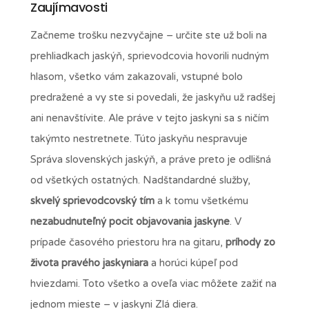
Zaujímavosti
Začneme trošku nezvyčajne – určite ste už boli na
prehliadkach jaskýň, sprievodcovia hovorili nudným
hlasom, všetko vám zakazovali, vstupné bolo
predražené a vy ste si povedali, že jaskyňu už radšej
ani nenavštívite. Ale práve v tejto jaskyni sa s ničím
takýmto nestretnete. Túto jaskyňu nespravuje
Správa slovenských jaskýň, a práve preto je odlišná
od všetkých ostatných. Nadštandardné služby,
skvelý sprievodcovský tím
a k tomu všetkému
nezabudnuteľný pocit objavovania jaskyne
. V
prípade časového priestoru hra na gitaru,
príhody zo
života pravého jaskyniara
a horúci kúpeľ pod
hviezdami. Toto všetko a oveľa viac môžete zažiť na
jednom mieste – v jaskyni Zlá diera.