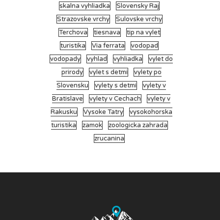
skalna vyhliadka
Slovensky Raj
Strazovske vrchy
Sulovske vrchy
Terchova
tiesnava
tip na vylet
turistika
Via ferrata
vodopad
vodopady
vyhlad
vyhliadka
vylet do
prirody
vylet s detmi
vylety po
Slovensku
vylety s detmi
vylety v
Bratislave
vylety v Cechach
vylety v
Rakusku
Vysoke Tatry
vysokohorska
turistika
zamok
zoologicka zahrada
zrucanina