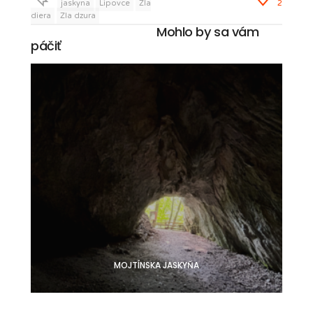
jaskyna
Lipovce
Zla
2
diera
Zla dzura
Mohlo by sa vám
páčiť
MOJTÍNSKA JASKYŇA