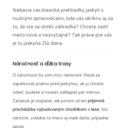
Nebavia vás klasické prehliadky jaskýň s
nudnými sprievodcami, kde vás okríknu aj za
to, že ste sa dotkli zábradlia? Chcete zažiť
niečo nové a nezvyčajné? Tak práve pre vás
je tu jaskyňa Zlá diera.
Náročnosť a dĺžka trasy
O náročnosti by som moc nehovoril. Nedá sa
zaparkovať priamo pred jaskyňou, ak ju chcete
vidieť, budete si musieť odšliapať pár metrov.
Začiatok je stúpanie, ale potom už len
príjemná
prechádzka vybudovaným chodníkom v lese
. Nič
náročné, zvládne to hravo aj malé dieťa, prípadne
senior.