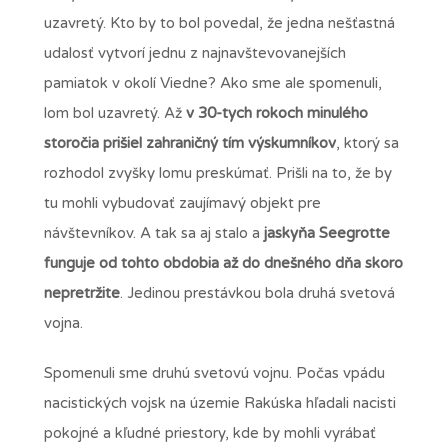
uzavretý. Kto by to bol povedal, že jedna nešťastná
udalosť vytvorí jednu z najnavštevovanejších
pamiatok v okolí Viedne? Ako sme ale spomenuli,
lom bol uzavretý. Až
v 30-tych rokoch minulého
storočia prišiel zahraničný tím výskumníkov
, ktorý sa
rozhodol zvyšky lomu preskúmať. Prišli na to, že by
tu mohli vybudovať zaujímavý objekt pre
návštevníkov. A tak sa aj stalo a
jaskyňa Seegrotte
funguje od tohto obdobia až do dnešného dňa skoro
nepretržite
. Jedinou prestávkou bola druhá svetová
vojna.
Spomenuli sme druhú svetovú vojnu. Počas vpádu
nacistických vojsk na územie Rakúska hľadali nacisti
pokojné a kľudné priestory, kde by mohli vyrábať