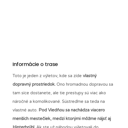
Informácie o trase
Toto je jeden z výletov, kde sa zíde
vlastný
dopravný prostriedok.
Ono hromadnou dopravou sa
tam síce dostanete, ale tie prestupy sú viac ako
náročné a komolikované. Sústreďme sa teda na
vlastné auto.
Pod Viedňou sa nachádza viacero
menších mestečiek, medzi ktorými môžme nájsť aj
Hinterbrühl.
Ak ste už náhodou výletovali do