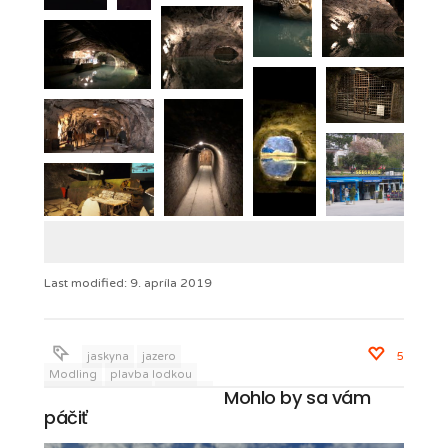
Last modified: 9. apríla 2019
jaskyna
jazero
5
Modling
plavba lodkou
Mohlo by sa vám
podzemne jazero
Rakusko
Seegrotte
Vieden
vylety v
páčiť
Rakusku