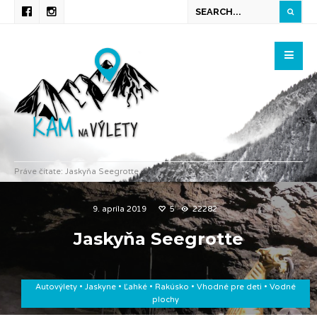
Práve čítate:
Jaskyňa Seegrotte
9. apríla 2019
5
22282
Jaskyňa Seegrotte
Autovýlety
•
Jaskyne
•
Ľahké
•
Rakúsko
•
Vhodné pre deti
•
Vodné
plochy
Majo