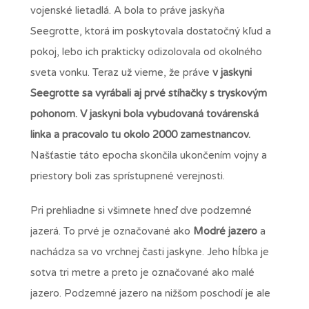
vojenské lietadlá. A bola to práve jaskyňa
Seegrotte, ktorá im poskytovala dostatočný kľud a
pokoj, lebo ich prakticky odizolovala od okolného
sveta vonku. Teraz už vieme, že práve
v jaskyni
Seegrotte sa vyrábali aj prvé stíhačky s tryskovým
pohonom.
V jaskyni bola vybudovaná továrenská
linka a pracovalo tu okolo 2000 zamestnancov.
Našťastie táto epocha skončila ukončením vojny a
priestory boli zas sprístupnené verejnosti.
Pri prehliadne si všimnete hneď dve podzemné
jazerá. To prvé je označované ako
Modré jazero
a
nachádza sa vo vrchnej časti jaskyne. Jeho hĺbka je
sotva tri metre a preto je označované ako malé
jazero. Podzemné jazero na nižšom poschodí je ale