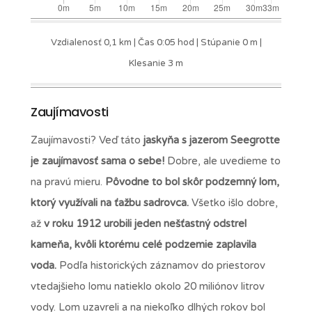
Vzdialenosť 0,1 km | Čas 0:05 hod | Stúpanie 0 m |
Klesanie 3 m
Zaujímavosti
Zaujímavosti? Veď táto
jaskyňa s jazerom Seegrotte
je zaujímavosť sama o sebe!
Dobre, ale uvedieme to
na pravú mieru.
Pôvodne to bol skôr podzemný lom,
ktorý využívali na ťažbu sadrovca.
Všetko išlo dobre,
až
v roku 1912 urobili jeden nešťastný odstrel
kameňa, kvôli ktorému celé podzemie zaplavila
voda.
Podľa historických záznamov do priestorov
vtedajšieho lomu natieklo okolo 20 miliónov litrov
vody. Lom uzavreli a na niekoľko dlhých rokov bol