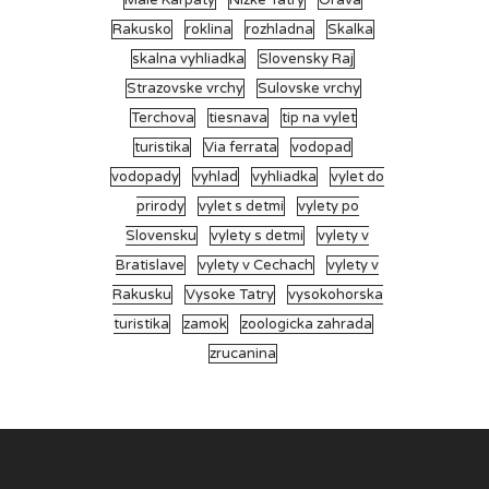
Male Karpaty
Nizke Tatry
Orava
Rakusko
roklina
rozhladna
Skalka
skalna vyhliadka
Slovensky Raj
Strazovske vrchy
Sulovske vrchy
Terchova
tiesnava
tip na vylet
turistika
Via ferrata
vodopad
vodopady
vyhlad
vyhliadka
vylet do
prirody
vylet s detmi
vylety po
Slovensku
vylety s detmi
vylety v
Bratislave
vylety v Cechach
vylety v
Rakusku
Vysoke Tatry
vysokohorska
turistika
zamok
zoologicka zahrada
zrucanina