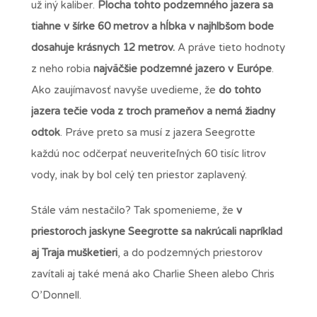
už iný kaliber.
Plocha tohto podzemného jazera sa
tiahne v šírke 60 metrov a hĺbka v najhlbšom bode
dosahuje krásnych 12 metrov.
A práve tieto hodnoty
z neho robia
najväčšie podzemné jazero v Európe
.
Ako zaujímavosť navyše uvedieme, že
do tohto
jazera tečie voda z troch prameňov a nemá žiadny
odtok
. Práve preto sa musí z jazera Seegrotte
každú noc odčerpať neuveriteľných 60 tisíc litrov
vody, inak by bol celý ten priestor zaplavený.
Stále vám nestačilo? Tak spomenieme, že
v
priestoroch jaskyne Seegrotte sa nakrúcali napríklad
aj Traja mušketieri
, a do podzemných priestorov
zavítali aj také mená ako Charlie Sheen alebo Chris
O’Donnell.