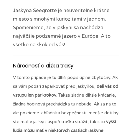
Jaskyňa Seegrotte je neuveriteľne krásne
miesto s mnohými kuriozitami v jednom.
Spomenieme, že v jaskyni sa nachádza
najväčšie podzemné jazero v Európe. A to
všetko na skok od vás!
Náročnosť a dĺžka trasy
V tomto prípade je tu dlhší popis úplne zbytočný. Ak
sa vám podarí zaparkovať pred jaskyňou,
delí vás od
vstupu len pár krokov
. Takže žiadne dlhšie kráčanie,
žiadna hodinová prechádzka tu nebude. Ak sa na to
ale pozrieme z hľadiska bezpečnosti, menšie deti by
ste mali v jaskyni aspoň trošku strážiť, tak isto
vyšší
ľudia môžu mať v niektorých častiach jaskyne