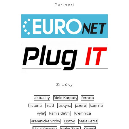
Partneri
Značky
aktuality
Biele Karpaty
ferrata
historia
hrad
jaskyna
jazero
kam na
vylet
kam s detmi
Kremnica
Kremnicke vrchy
Liptov
Mala Fatra