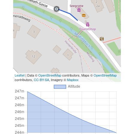
Leaflet
| Data ©
OpenStreetMap
contributors, Maps ©
OpenStreetMap
contributors,
CC-BY-SA
, Imagery ©
Mapbox