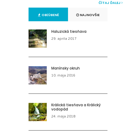
ČÍTAJ ĎALEJ
OBĽÚBENÉ
NAJNOVŠIE
Haluzická tiesňava
29. apríla 2017
Manínsky okruh
10. mája 2016
Králická tiesňava a Králický
vodopád
24. mája 2018