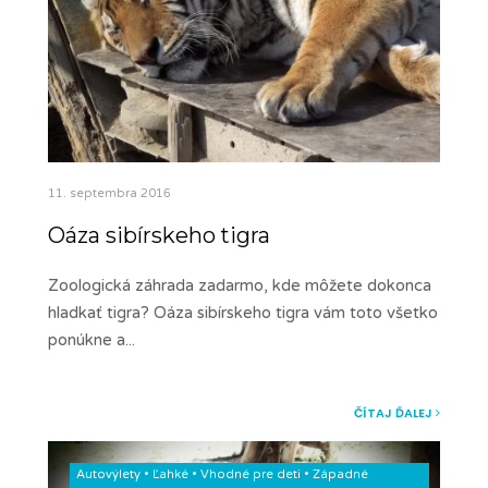
11. septembra 2016
Oáza sibírskeho tigra
Zoologická záhrada zadarmo, kde môžete dokonca
hladkať tigra? Oáza sibírskeho tigra vám toto všetko
ponúkne a
...
ČÍTAJ ĎALEJ
Autovýlety
•
Ľahké
•
Vhodné pre deti
•
Západné