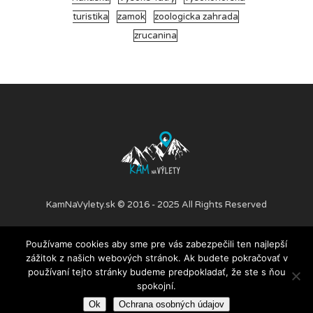
turistika
zamok
zoologicka zahrada
zrucanina
KamNaVylety.sk © 2016 - 2025 All Rights Reserved
Používame cookies aby sme pre vás zabezpečili ten najlepší
PRIDAJ ČLÁNOK
O NÁS
SPOLUPRÁCA
KONTAKT
zážitok z našich webových stránok. Ak budete pokračovať v
NÁŠ TÍM
OCHRANA OSOBNÝCH ÚDAJOV
používaní tejto stránky budeme predpokladať, že ste s ňou
spokojní.
Ok
Ochrana osobných údajov