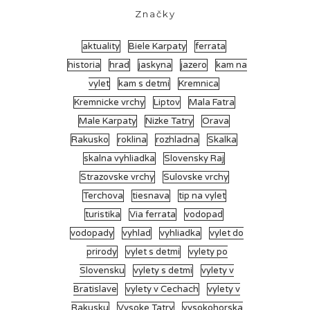
Značky
aktuality
Biele Karpaty
ferrata
historia
hrad
jaskyna
jazero
kam na
vylet
kam s detmi
Kremnica
Kremnicke vrchy
Liptov
Mala Fatra
Male Karpaty
Nizke Tatry
Orava
Rakusko
roklina
rozhladna
Skalka
skalna vyhliadka
Slovensky Raj
Strazovske vrchy
Sulovske vrchy
Terchova
tiesnava
tip na vylet
turistika
Via ferrata
vodopad
vodopady
vyhlad
vyhliadka
vylet do
prirody
vylet s detmi
vylety po
Slovensku
vylety s detmi
vylety v
Bratislave
vylety v Cechach
vylety v
Rakusku
Vysoke Tatry
vysokohorska