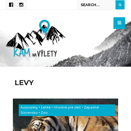
LEVY
Autovýlety
•
Ľahké
•
Vhodné pre deti
•
Západné
Slovensko
•
Zoo