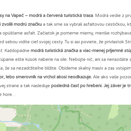
sy na Vapeč – modrá a červená turistická trasa
. Modrá vedie z pr
 zvolili modrú značku
a tak sme sa vybrali asfaltovou cestičkou, k
a opúšťame asfalt. Začiatok je pomerne mierny, menšie rozhýbav
d sebou vidíte cieľ svojej cesty. Tu si asi poviete, že prívlastok S
osť. Každopádne
modrá turistická značka a viac-menej príjemné stú
panie ešte kúsok naberie na sile. Nebojte nič, ani sa nenazdáte 
a, že sa nezadržiteľne blížite. Obídeme skalný masív a zas vstúpi
or, lebo smerovník na vrchol akosi neodkazuje.
Ale ako vaše pozo
vej strane a tak nasleduje
posledná časť po hrebeni. Jej záver je t
te hore…