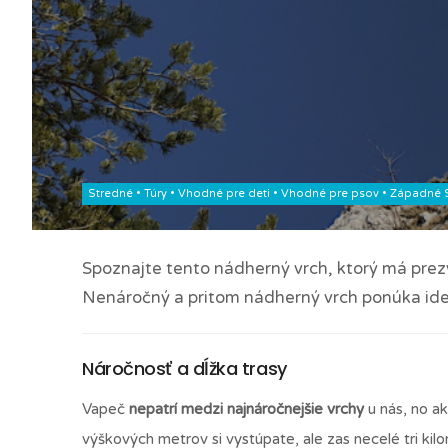
Stredné
•
Túry
•
Vhodné pre deti
•
Vhodné pre psov
•
Západné 
Spoznajte tento nádherný vrch, ktorý má prezý
Nenáročný a pritom nádherný vrch ponúka ide
Náročnosť a dĺžka trasy
Vapeč
nepatrí medzi najnáročnejšie vrchy
u nás, no ak
výškových metrov si vystúpate, ale zas necelé tri kilo