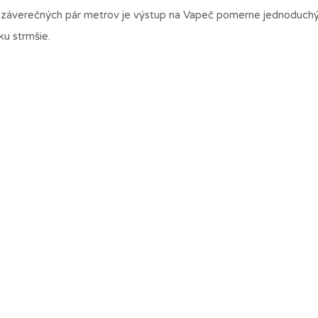
 záverečných pár metrov je výstup na Vapeč pomerne jednoduchý
šku strmšie.