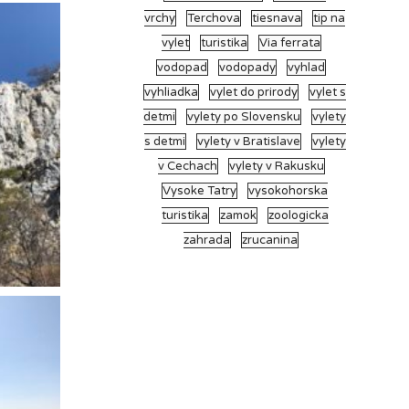
vrchy
Terchova
tiesnava
tip na
vylet
turistika
Via ferrata
vodopad
vodopady
vyhlad
vyhliadka
vylet do prirody
vylet s
detmi
vylety po Slovensku
vylety
s detmi
vylety v Bratislave
vylety
v Cechach
vylety v Rakusku
Vysoke Tatry
vysokohorska
turistika
zamok
zoologicka
zahrada
zrucanina