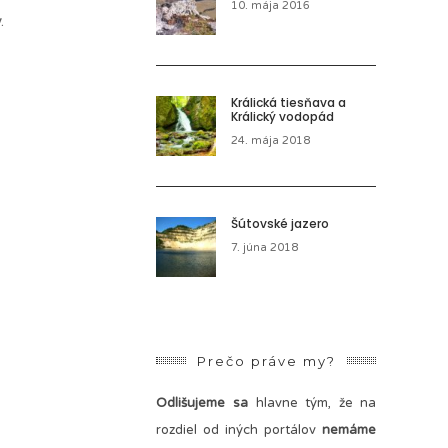
10. mája 2016
.
Králická tiesňava a
Králický vodopád
24. mája 2018
Šútovské jazero
7. júna 2018
Prečo práve my?
Odlišujeme sa
hlavne tým, že na
rozdiel od iných portálov
nemáme