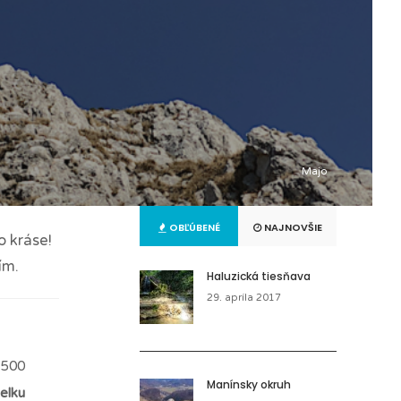
Majo
OBĽÚBENÉ
NAJNOVŠIE
o kráse!
ím.
Haluzická tiesňava
29. apríla 2017
 500
Manínsky okruh
celku