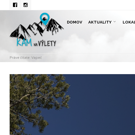
DOMOV
AKTUALITY
LOKA
Práve čítate:
Vapeč