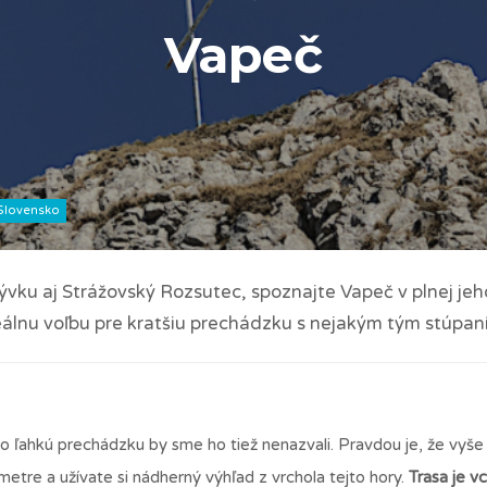
Vapeč
Slovensko
vku aj Strážovský Rozsutec, spoznajte Vapeč v plnej jeh
álnu voľbu pre kratšiu prechádzku s nejakým tým stúpan
o ľahkú prechádzku by sme ho tiež nenazvali. Pravdou je, že vyše
metre a užívate si nádherný výhľad z vrchola tejto hory.
Trasa je v