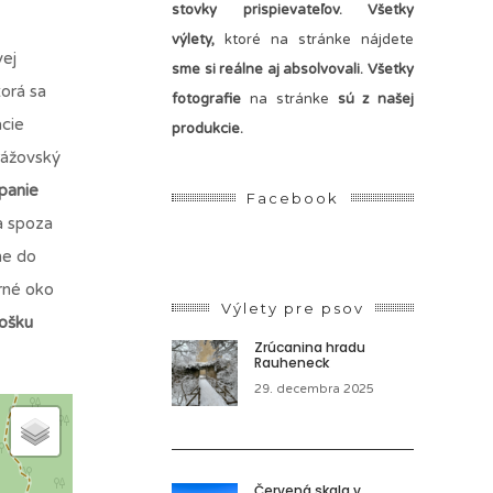
stovky prispievateľov.
Všetky
výlety,
ktoré na stránke nájdete
vej
sme si reálne aj absolvovali. Všetky
torá sa
fotografie
na stránke
sú z našej
acie
produkcie.
trážovský
panie
Facebook
a spoza
me do
rné oko
Výlety pre psov
rošku
Zrúcanina hradu
Rauheneck
29. decembra 2025
Červená skala v