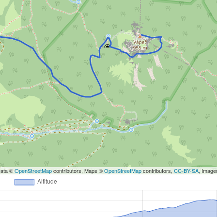
Data ©
OpenStreetMap
contributors, Maps ©
OpenStreetMap
contributors,
CC-BY-SA
, Imag