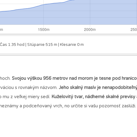
 Čas 1:35 hod | Stúpanie 515 m | Klesanie 0 m
choch.
Svojou výškou 956 metrov nad morom je tesne pod hranicou 
erváciou s rovnakým názvom.
Jeho skalný masív je nenapodobiteľn
 mu z veľkej miery sedí.
Kuželovitý tvar, nádherné skalné previsy 
eznámy a podceňovaný vrch, no určite si vašu pozornosť zaslúži.