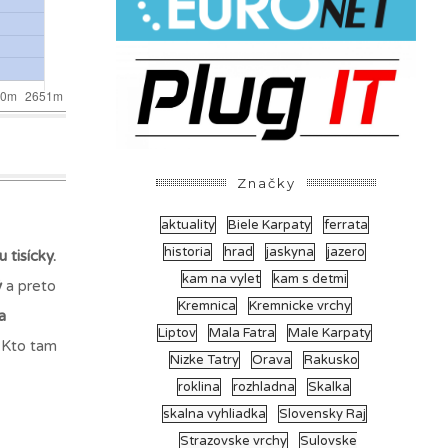
Značky
aktuality
Biele Karpaty
ferrata
historia
hrad
jaskyna
jazero
tisícky.
kam na vylet
kam s detmi
ý
a preto
Kremnica
Kremnicke vrchy
a
Liptov
Mala Fatra
Male Karpaty
 Kto tam
Nizke Tatry
Orava
Rakusko
roklina
rozhladna
Skalka
skalna vyhliadka
Slovensky Raj
Strazovske vrchy
Sulovske