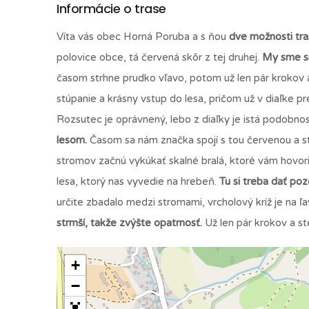
Informácie o trase
Víta vás obec Horná Poruba a s ňou
dve možnosti tra
polovice obce, tá červená skôr z tej druhej.
My sme si
časom strhne prudko vľavo, potom už len pár krokov 
stúpanie a krásny vstup do lesa, pričom už v diaľke pre
Rozsutec je oprávnený, lebo z diaľky je istá podobn
lesom.
Časom sa nám značka spojí s tou červenou a stú
stromov začnú vykúkať skalné bralá, ktoré vám hovori
lesa, ktorý nas vyvedie na hrebeň.
Tu si treba dať poz
určite zbadalo medzi stromami, vrcholový kríž je na ľa
strmší, takže zvýšte opatrnosť.
Už len pár krokov a s
+
−