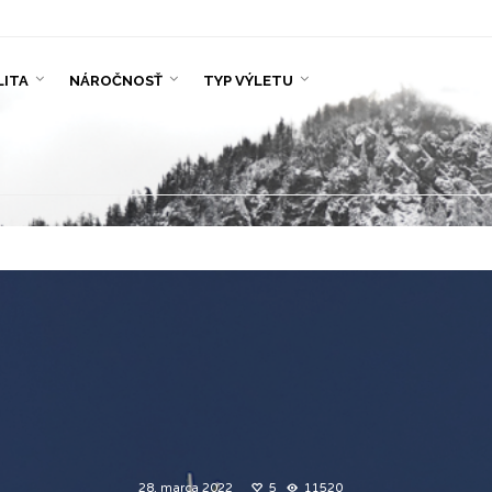
LITA
NÁROČNOSŤ
TYP VÝLETU
28. marca 2022
5
11520