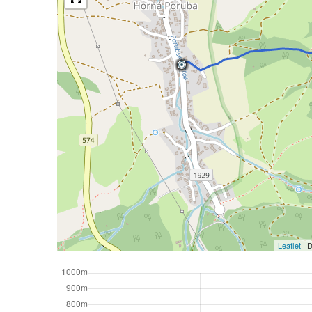
Leaflet
| 