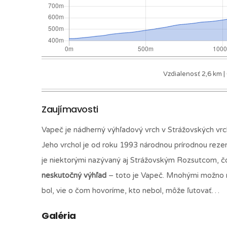
Vzdialenosť 2,6 km |
Zaujímavosti
Vapeč je nádherný výhľadový vrch v Strážovských vr
Jeho vrchol je od roku 1993 národnou prírodnou rez
je niektorými nazývaný aj Strážovským Rozsutcom, čo
neskutočný výhľad
– toto je Vapeč. Mnohými možno n
bol, vie o čom hovoríme, kto nebol, môže ľutovať…
Galéria