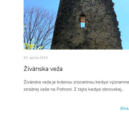
23. apríla 2019
Živánska veža
Živánska veža je krásnou zrúcaninou kedysi významne
strážnej veže na Pohroní. Z tejto kedysi obrovskej
...
ČÍTA