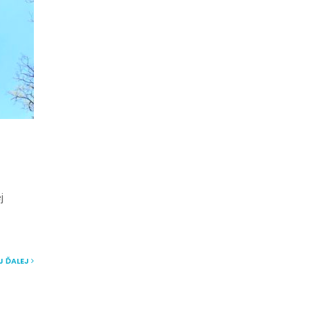
j
J ĎALEJ