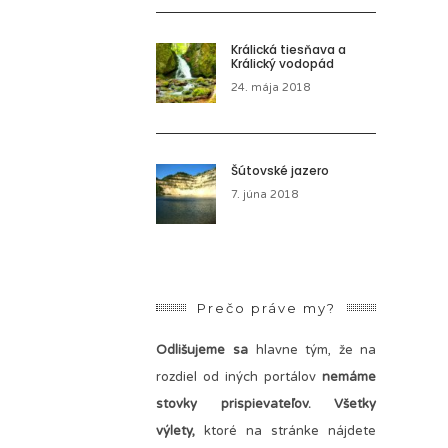
Králická tiesňava a
Králický vodopád
24. mája 2018
Šútovské jazero
7. júna 2018
Prečo práve my?
Odlišujeme sa
hlavne tým, že na
rozdiel od iných portálov
nemáme
stovky prispievateľov.
Všetky
výlety,
ktoré na stránke nájdete