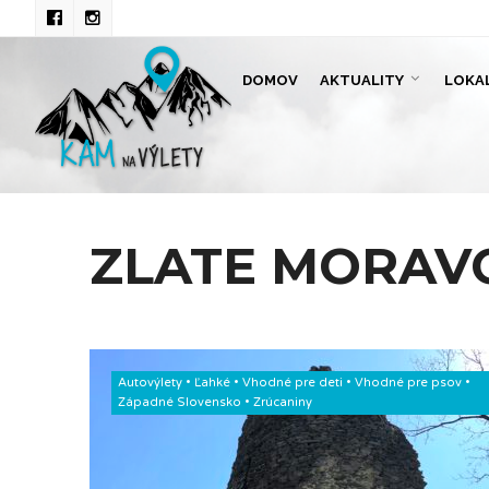
DOMOV
AKTUALITY
LOKA
ZLATE MORAV
Autovýlety
•
Ľahké
•
Vhodné pre deti
•
Vhodné pre psov
•
Západné Slovensko
•
Zrúcaniny