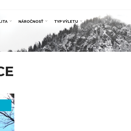
LITA
NÁROČNOSŤ
TYP VÝLETU
CE