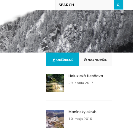
OBĽÚBENÉ
NAJNOVŠIE
Haluzická tiesňava
29. apríla 2017
Manínsky okruh
10. mája 2016