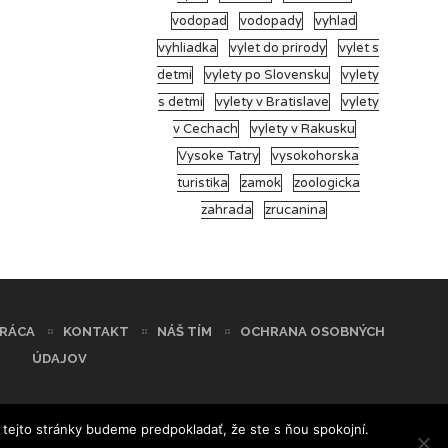
vodopad
vodopady
vyhlad
vyhliadka
vylet do prirody
vylet s
detmi
vylety po Slovensku
vylety
s detmi
vylety v Bratislave
vylety
v Cechach
vylety v Rakusku
Vysoke Tatry
vysokohorska
turistika
zamok
zoologicka
zahrada
zrucanina
RÁCA
KONTAKT
NÁŠ TÍM
OCHRANA OSOBNÝCH
ÚDAJOV
 tejto stránky budeme predpokladať, že ste s ňou spokojní.