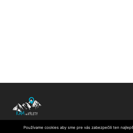
KamNaVylety.sk © 2016 - 2025 All Rights Reserved
Používame cookies aby sme pre vás zabezpečili ten najlepš