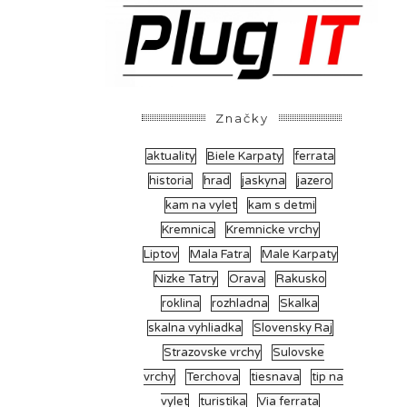
Značky
aktuality
Biele Karpaty
ferrata
historia
hrad
jaskyna
jazero
kam na vylet
kam s detmi
Kremnica
Kremnicke vrchy
Liptov
Mala Fatra
Male Karpaty
Nizke Tatry
Orava
Rakusko
roklina
rozhladna
Skalka
skalna vyhliadka
Slovensky Raj
Strazovske vrchy
Sulovske
vrchy
Terchova
tiesnava
tip na
vylet
turistika
Via ferrata