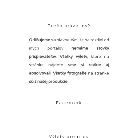
Prečo práve my?
Odlišujeme sa
hlavne tým, že na rozdiel od
iných portálov
nemáme stovky
prispievateľov.
Všetky výlety,
ktoré na
stránke nájdete
sme si reálne aj
absolvovali. Všetky fotografie
na stránke
sú z našej produkcie.
Facebook
Výlety pre psov