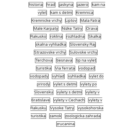
historia
hrad
jaskyna
jazero
kam na
vylet
kam s detmi
Kremnica
Kremnicke vrchy
Liptov
Mala Fatra
Male Karpaty
Nizke Tatry
Orava
Rakusko
roklina
rozhladna
Skalka
skalna vyhliadka
Slovensky Raj
Strazovske vrchy
Sulovske vrchy
Terchova
tiesnava
tip na vylet
turistika
Via ferrata
vodopad
vodopady
vyhlad
vyhliadka
vylet do
prirody
vylet s detmi
vylety po
Slovensku
vylety s detmi
vylety v
Bratislave
vylety v Cechach
vylety v
Rakusku
Vysoke Tatry
vysokohorska
turistika
zamok
zoologicka zahrada
zrucanina