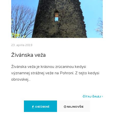
23. apríla 2019
Živánska veža
Živánska veža je krásnou zrúcaninou kedysi
významnej strážnej veže na Pohroní. Z tejto kedysi
obrovskej
...
ČÍTAJ ĎALEJ
OBĽÚBENÉ
NAJNOVŠIE