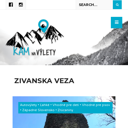
ZIVANSKA VEZA
Autovýlety
•
Ľahké
•
Vhodné pre deti
•
Vhodné pre psov
•
Západné Slovensko
•
Zrúcaniny