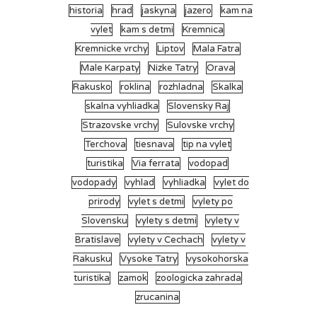
historia
hrad
jaskyna
jazero
kam na
vylet
kam s detmi
Kremnica
Kremnicke vrchy
Liptov
Mala Fatra
Male Karpaty
Nizke Tatry
Orava
Rakusko
roklina
rozhladna
Skalka
skalna vyhliadka
Slovensky Raj
Strazovske vrchy
Sulovske vrchy
Terchova
tiesnava
tip na vylet
turistika
Via ferrata
vodopad
vodopady
vyhlad
vyhliadka
vylet do
prirody
vylet s detmi
vylety po
Slovensku
vylety s detmi
vylety v
Bratislave
vylety v Cechach
vylety v
Rakusku
Vysoke Tatry
vysokohorska
turistika
zamok
zoologicka zahrada
zrucanina