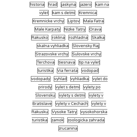
historia
hrad
jaskyna
jazero
kam na
vylet
kam s detmi
Kremnica
Kremnicke vrchy
Liptov
Mala Fatra
Male Karpaty
Nizke Tatry
Orava
Rakusko
roklina
rozhladna
Skalka
skalna vyhliadka
Slovensky Raj
Strazovske vrchy
Sulovske vrchy
Terchova
tiesnava
tip na vylet
turistika
Via ferrata
vodopad
vodopady
vyhlad
vyhliadka
vylet do
prirody
vylet s detmi
vylety po
Slovensku
vylety s detmi
vylety v
Bratislave
vylety v Cechach
vylety v
Rakusku
Vysoke Tatry
vysokohorska
turistika
zamok
zoologicka zahrada
zrucanina