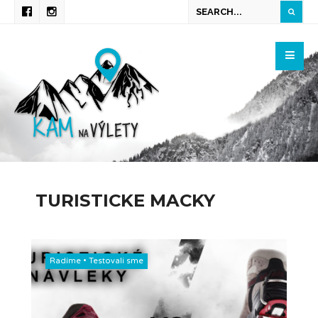
TURISTICKE MACKY
Radíme
•
Testovali sme