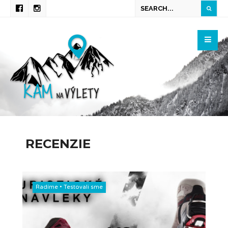
RECENZIE
Radíme
•
Testovali sme