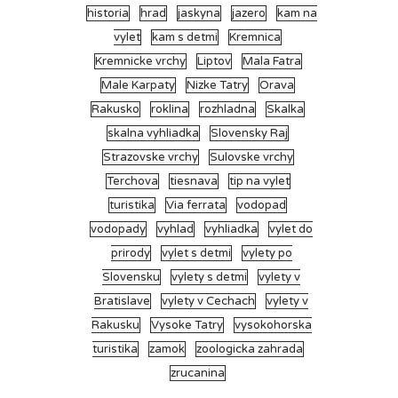
historia
hrad
jaskyna
jazero
kam na
vylet
kam s detmi
Kremnica
Kremnicke vrchy
Liptov
Mala Fatra
Male Karpaty
Nizke Tatry
Orava
Rakusko
roklina
rozhladna
Skalka
skalna vyhliadka
Slovensky Raj
Strazovske vrchy
Sulovske vrchy
Terchova
tiesnava
tip na vylet
turistika
Via ferrata
vodopad
vodopady
vyhlad
vyhliadka
vylet do
prirody
vylet s detmi
vylety po
Slovensku
vylety s detmi
vylety v
Bratislave
vylety v Cechach
vylety v
Rakusku
Vysoke Tatry
vysokohorska
turistika
zamok
zoologicka zahrada
zrucanina