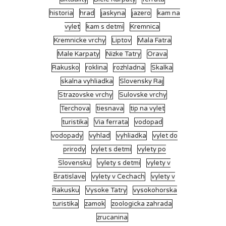
historia
hrad
jaskyna
jazero
kam na
vylet
kam s detmi
Kremnica
Kremnicke vrchy
Liptov
Mala Fatra
Male Karpaty
Nizke Tatry
Orava
Rakusko
roklina
rozhladna
Skalka
skalna vyhliadka
Slovensky Raj
Strazovske vrchy
Sulovske vrchy
Terchova
tiesnava
tip na vylet
turistika
Via ferrata
vodopad
vodopady
vyhlad
vyhliadka
vylet do
prirody
vylet s detmi
vylety po
Slovensku
vylety s detmi
vylety v
Bratislave
vylety v Cechach
vylety v
Rakusku
Vysoke Tatry
vysokohorska
turistika
zamok
zoologicka zahrada
zrucanina