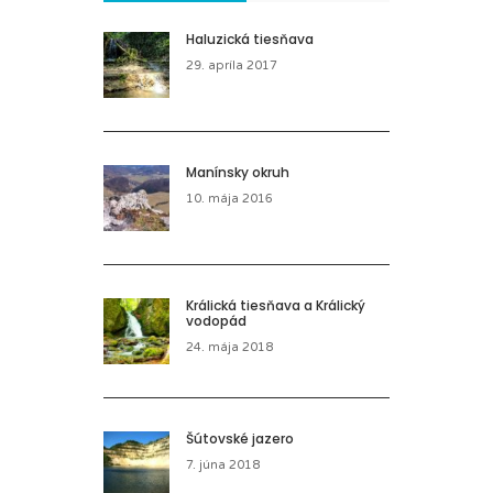
Haluzická tiesňava
29. apríla 2017
Manínsky okruh
10. mája 2016
Králická tiesňava a Králický
vodopád
24. mája 2018
Šútovské jazero
7. júna 2018