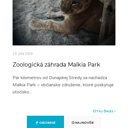
10. júla 2016
Zoologická záhrada Malkia Park
Pár kilometrov od Dunajskej Stredy sa nachádza
Malkia Park – občianske združenie, ktoré poskytuje
útočisko
...
ČÍTAJ ĎALEJ
OBĽÚBENÉ
NAJNOVŠIE