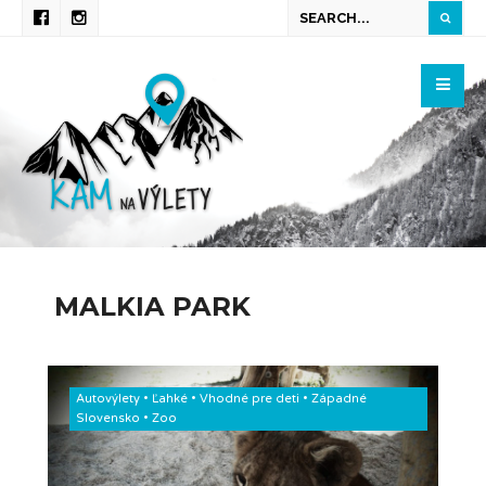
MALKIA PARK
Autovýlety
•
Ľahké
•
Vhodné pre deti
•
Západné
Slovensko
•
Zoo