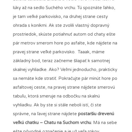
lúky až na sedlo Suchého vrchu. Tú spoznáte ľahko,
je tam veľké parkovisko, na druhej strane cesty
ohrada s koníkmi. Ak ste zvolili vlastný dopravný
prostriedok, skúste potiahnuť autom od chaty ešte
pár metrov smerom hore po asfalte, kde nájdete na
pravej strane veľké parkovisko. Taaak, máme
základný bod, teraz začneme šliapať k samotnej
skalnej vyhliadke. Ako? Veľmi jednoducho, prakticky
sa nemáte kde stratiť. Pokračujte pár minút hore po
asfaltovej ceste, na pravej strane nájdete smerovú
tabuľu, ktorá smeruje na odbočku na skalnú
vyhliadku. Ak by ste si stále neboli istí, či ste
správne, na ľavej strane nájdete
postaršiu drevenú
veľkú chatku – Chatu na Suchom vrchu
. Má na sebe
ešte pôvodné označenie a je už veľa rokov