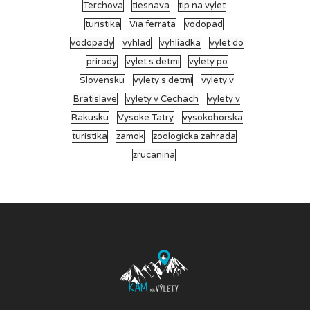
Terchova
tiesnava
tip na vylet
turistika
Via ferrata
vodopad
vodopady
vyhlad
vyhliadka
vylet do
prirody
vylet s detmi
vylety po
Slovensku
vylety s detmi
vylety v
Bratislave
vylety v Cechach
vylety v
Rakusku
Vysoke Tatry
vysokohorska
turistika
zamok
zoologicka zahrada
zrucanina