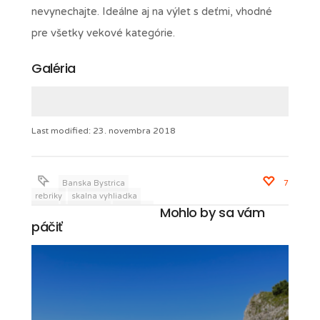
nevynechajte. Ideálne aj na výlet s deťmi, vhodné
pre všetky vekové kategórie.
Galéria
Last modified: 23. novembra 2018
Banska Bystrica
7
rebriky
skalna vyhliadka
Mohlo by sa vám
skaly
Suchy vrch
tiesnava
vyhliadka
páčiť