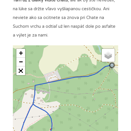
na lúke sa držte vľavo vyšliapanou cestičkou. Ani
neviete ako sa ocitnete sa znova pri Chate na
Suchom vrchu a odtiaľ už len naspäť dole po asfalte
a výlet je za nami.
+
−