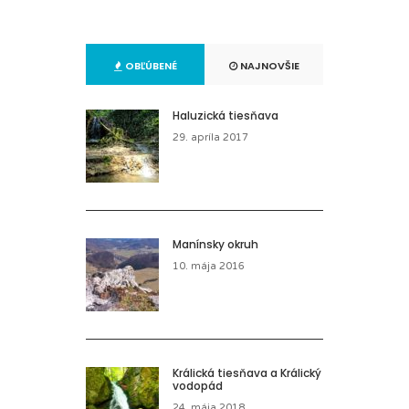
OBĽÚBENÉ
NAJNOVŠIE
Haluzická tiesňava
29. apríla 2017
Manínsky okruh
10. mája 2016
Králická tiesňava a Králický
vodopád
24. mája 2018