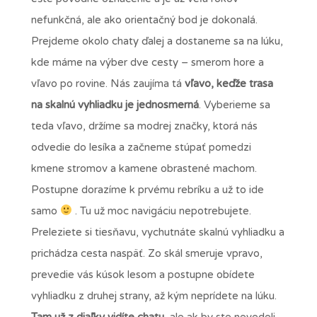
nefunkčná, ale ako orientačný bod je dokonalá.
Prejdeme okolo chaty ďalej a dostaneme sa na lúku,
kde máme na výber dve cesty – smerom hore a
vľavo po rovine. Nás zaujíma tá
vľavo, keďže trasa
na skalnú vyhliadku je jednosmerná
. Vyberieme sa
teda vľavo, držíme sa modrej značky, ktorá nás
odvedie do lesíka a začneme stúpať pomedzi
kmene stromov a kamene obrastené machom.
Postupne dorazíme k prvému rebríku a už to ide
samo
. Tu už moc navigáciu nepotrebujete.
Preleziete si tiesňavu, vychutnáte skalnú vyhliadku a
prichádza cesta naspäť. Zo skál smeruje vpravo,
prevedie vás kúsok lesom a postupne obídete
vyhliadku z druhej strany, až kým neprídete na lúku.
Tam už z diaľky vidíte chatu
, ale ak by ste nevedeli,