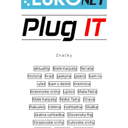
Značky
aktuality
Biele Karpaty
ferrata
historia
hrad
jaskyna
jazero
kam na
vylet
kam s detmi
Kremnica
Kremnicke vrchy
Liptov
Mala Fatra
Male Karpaty
Nizke Tatry
Orava
Rakusko
roklina
rozhladna
Skalka
skalna vyhliadka
Slovensky Raj
Strazovske vrchy
Sulovske vrchy