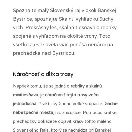
Spoznajte malý Slovenský raj v okolí Banskej
Bystrice, spoznajte Skalnú vyhliadku Suchý
vrch. Prekrásny les, skalná tiesňava a rebríky
spojené s výhľadom na okolité vrchy. Toto
všetko a ešte oveľa viac prináša nenáročná
prechádzka nad Bystricou.
Náročnosť a dĺžka trasy
Napriek tomu, že sa jedná o
rebríky a skalnú
minitiesňavu
, je
náročnosť tejto trasy veľmi
jednoduchá
. Prakticky žiadne veľké stúpanie,
žiadne
nebezpečné miesta
, nič zničujúce. Pomocou krátkej
prechádzky dokážete objaviť krásy tohto malého
Slovenského Raja, ktorý sa nachádza pri Banskej