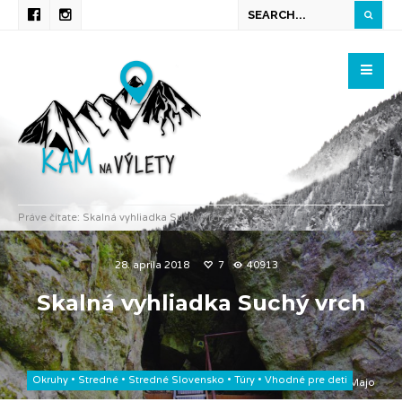
Práve čítate:
Skalná vyhliadka Suchý vrch
28. apríla 2018
7
40913
Skalná vyhliadka Suchý vrch
Okruhy
•
Stredné
•
Stredné Slovensko
•
Túry
•
Vhodné pre deti
Majo