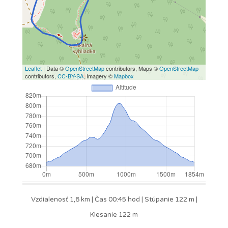
Leaflet
| Data ©
OpenStreetMap
contributors, Maps ©
OpenStreetMap
contributors,
CC-BY-SA
, Imagery ©
Mapbox
Vzdialenosť 1,8 km | Čas 00:45 hod | Stúpanie 122 m |
Klesanie 122 m