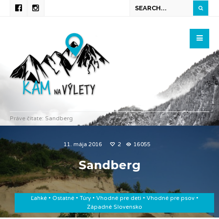
Práve čítate:
Sandberg
11. mája 2016
2
16055
Sandberg
Ľahké
•
Ostatné
•
Túry
•
Vhodné pre deti
•
Vhodné pre psov
•
Západné Slovensko
Majo