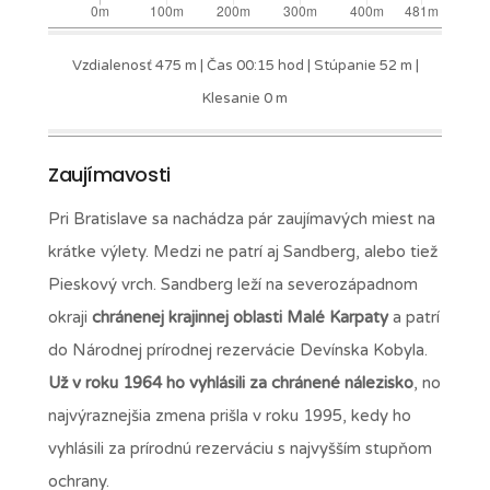
Vzdialenosť 475 m | Čas 00:15 hod | Stúpanie 52 m |
Klesanie 0 m
Zaujímavosti
Pri Bratislave sa nachádza pár zaujímavých miest na
krátke výlety. Medzi ne patrí aj Sandberg, alebo tiež
Pieskový vrch. Sandberg leží na severozápadnom
okraji
chránenej krajinnej oblasti Malé Karpaty
a patrí
do Národnej prírodnej rezervácie Devínska Kobyla.
Už v roku 1964 ho vyhlásili za chránené nálezisko
, no
najvýraznejšia zmena prišla v roku 1995, kedy ho
vyhlásili za prírodnú rezerváciu s najvyšším stupňom
ochrany.