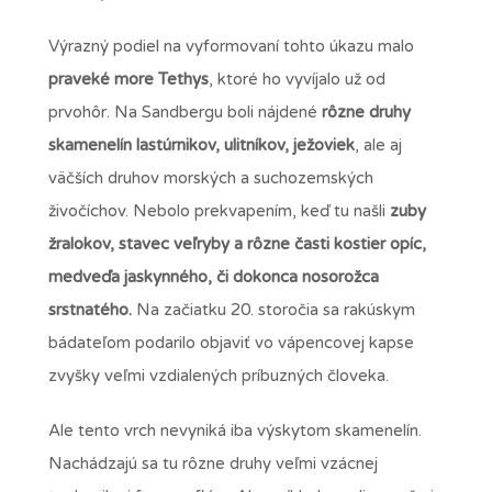
Výrazný podiel na vyformovaní tohto úkazu malo
praveké more Tethys
, ktoré ho vyvíjalo už od
prvohôr. Na Sandbergu boli nájdené
rôzne druhy
skamenelín lastúrnikov, ulitníkov, ježoviek
, ale aj
väčších druhov morských a suchozemských
živočíchov. Nebolo prekvapením, keď tu našli
zuby
žralokov, stavec veľryby a rôzne časti kostier opíc,
medveďa jaskynného, či dokonca nosorožca
srstnatého.
Na začiatku 20. storočia sa rakúskym
bádateľom podarilo objaviť vo vápencovej kapse
zvyšky veľmi vzdialených príbuzných človeka.
Ale tento vrch nevyniká iba výskytom skamenelín.
Nachádzajú sa tu rôzne druhy veľmi vzácnej