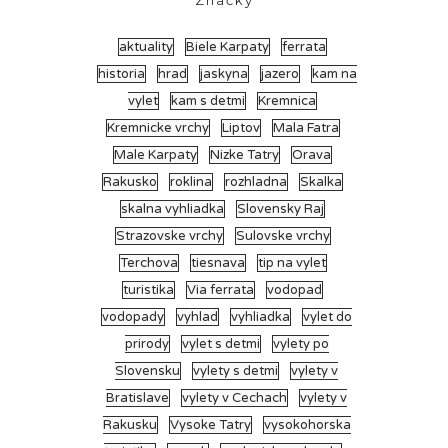
Značky
aktuality
Biele Karpaty
ferrata
historia
hrad
jaskyna
jazero
kam na
vylet
kam s detmi
Kremnica
Kremnicke vrchy
Liptov
Mala Fatra
Male Karpaty
Nizke Tatry
Orava
Rakusko
roklina
rozhladna
Skalka
skalna vyhliadka
Slovensky Raj
Strazovske vrchy
Sulovske vrchy
Terchova
tiesnava
tip na vylet
turistika
Via ferrata
vodopad
vodopady
vyhlad
vyhliadka
vylet do
prirody
vylet s detmi
vylety po
Slovensku
vylety s detmi
vylety v
Bratislave
vylety v Cechach
vylety v
Rakusku
Vysoke Tatry
vysokohorska