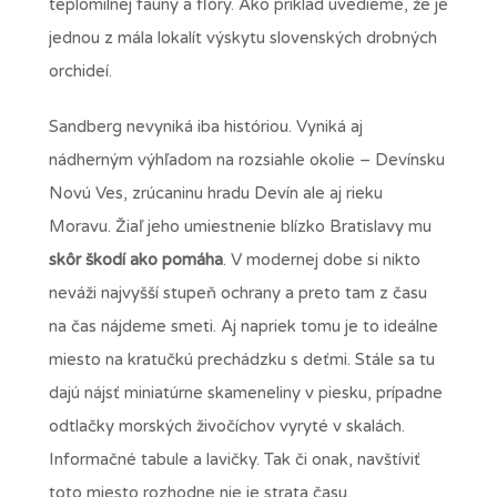
teplomilnej fauny a flóry. Ako príklad uvedieme, že je
jednou z mála lokalít výskytu slovenských drobných
orchideí.
Sandberg nevyniká iba históriou. Vyniká aj
nádherným výhľadom na rozsiahle okolie – Devínsku
Novú Ves, zrúcaninu hradu Devín ale aj rieku
Moravu. Žiaľ jeho umiestnenie blízko Bratislavy mu
skôr škodí ako pomáha
. V modernej dobe si nikto
neváži najvyšší stupeň ochrany a preto tam z času
na čas nájdeme smeti. Aj napriek tomu je to ideálne
miesto na kratučkú prechádzku s deťmi. Stále sa tu
dajú nájsť miniatúrne skameneliny v piesku, prípadne
odtlačky morských živočíchov vyryté v skalách.
Informačné tabule a lavičky. Tak či onak, navštíviť
toto miesto rozhodne nie je strata času.