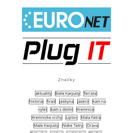
Značky
aktuality
Biele Karpaty
ferrata
historia
hrad
jaskyna
jazero
kam na
vylet
kam s detmi
Kremnica
Kremnicke vrchy
Liptov
Mala Fatra
Male Karpaty
Nizke Tatry
Orava