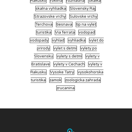
Rakusko
roklina
rozhladna
Skalka
skalna vyhliadka
Slovensky Raj
Strazovske vrchy
Sulovske vrchy
Terchova
tiesnava
tip na vylet
turistika
Via ferrata
vodopad
vodopady
vyhlad
vyhliadka
vylet do
prirody
vylet s detmi
vylety po
Slovensku
vylety s detmi
vylety v
Bratislave
vylety v Cechach
vylety v
Rakusku
Vysoke Tatry
vysokohorska
turistika
zamok
zoologicka zahrada
zrucanina