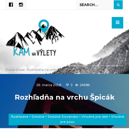
Práve čítate:
Rozhľadňa na vrchu Špicák
26. marca 2018
3
24684
Rozhľadňa na vrchu Špicák
Rozhľadne
•
Stredné
•
Stredné Slovensko
•
Vhodné pre deti
•
Vhodné
pre psov
Majo