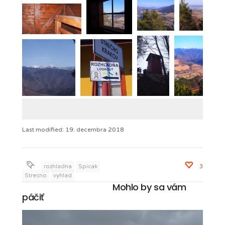
Last modified: 19. decembra 2018
rozhladna
Spicak
3
Strecno
vyhlad
Mohlo by sa vám
páčiť