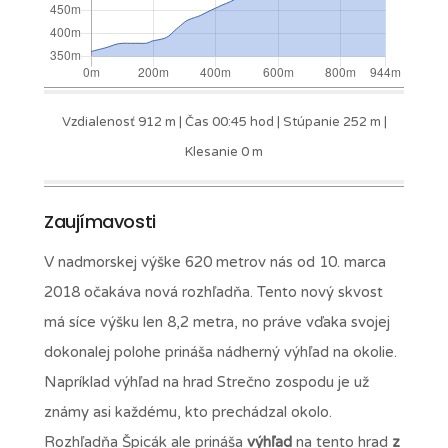
Vzdialenosť 912 m | Čas 00:45 hod | Stúpanie 252 m |
Klesanie 0 m
Zaujímavosti
V nadmorskej výške 620 metrov nás od 10. marca
2018 očakáva nová rozhľadňa. Tento nový skvost
má síce výšku len 8,2 metra, no práve vďaka svojej
dokonalej polohe prináša nádherný výhľad na okolie.
Napríklad výhľad na hrad Strečno zospodu je už
známy asi každému, kto prechádzal okolo.
Rozhľadňa Špicák ale prináša
výhľad
na tento hrad
z