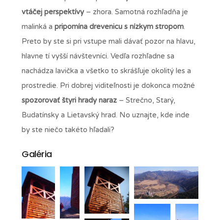
vtáčej perspektívy
– zhora. Samotná rozhľadňa je
malinká a
pripomína drevenicu s nízkym stropom
.
Preto by ste si pri vstupe mali dávať pozor na hlavu,
hlavne tí vyšší návštevníci. Vedľa rozhľadne sa
nachádza lavička a všetko to skrášľuje okolitý les a
prostredie. Pri dobrej viditeľnosti je dokonca možné
spozorovať štyri hrady naraz
– Strečno, Starý,
Budatínsky a Lietavský hrad. No uznajte, kde inde
by ste niečo takéto hľadali?
Galéria