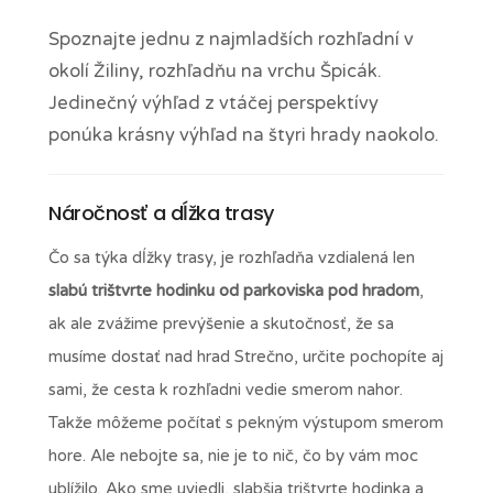
Spoznajte jednu z najmladších rozhľadní v
okolí Žiliny, rozhľadňu na vrchu Špicák.
Jedinečný výhľad z vtáčej perspektívy
ponúka krásny výhľad na štyri hrady naokolo.
Náročnosť a dĺžka trasy
Čo sa týka dĺžky trasy, je rozhľadňa vzdialená len
slabú trištvrte hodinku od parkoviska pod hradom
,
ak ale zvážime prevýšenie a skutočnosť, že sa
musíme dostať nad hrad Strečno, určite pochopíte aj
sami, že cesta k rozhľadni vedie smerom nahor.
Takže môžeme počítať s pekným výstupom smerom
hore. Ale nebojte sa, nie je to nič, čo by vám moc
ublížilo. Ako sme uviedli, slabšia trištvrte hodinka a