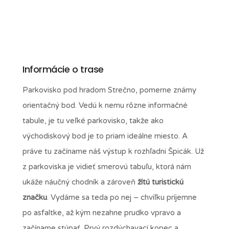
Informácie o trase
Parkovisko pod hradom Strečno, pomerne známy
orientačný bod. Vedú k nemu rôzne informačné
tabule, je tu veľké parkovisko, takže ako
východiskový bod je to priam ideálne miesto. A
práve tu začíname náš výstup k rozhľadni Špicák. Už
z parkoviska je vidieť smerovú tabuľu, ktorá nám
ukáže náučný chodník a zároveň
žltú turistickú
značku
. Vydáme sa teda po nej – chvíľku príjemne
po asfaltke, až kým nezahne prudko vpravo a
začíname stúpať. Prvý rozdýchavací kopec a