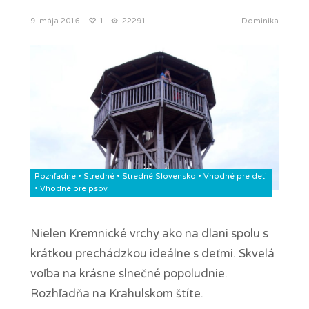
9. mája 2016
1
22291
Dominika
Rozhľadne
•
Stredné
•
Stredné Slovensko
•
Vhodné pre deti
•
Vhodné pre psov
Nielen Kremnické vrchy ako na dlani spolu s
krátkou prechádzkou ideálne s deťmi. Skvelá
voľba na krásne slnečné popoludnie.
Rozhľadňa na Krahulskom štíte.