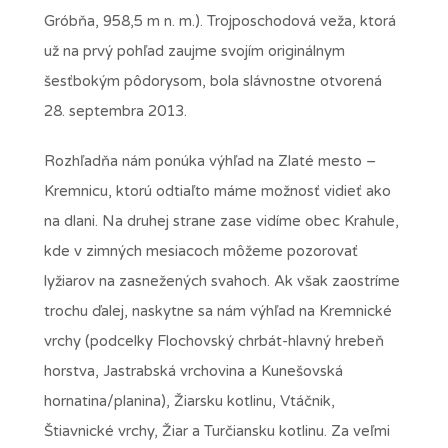
Gróbňa, 958,5 m n. m.). Trojposchodová veža, ktorá
už na prvý pohľad zaujme svojím originálnym
šesťbokým pôdorysom, bola slávnostne otvorená
28. septembra 2013.
Rozhľadňa nám ponúka výhľad na Zlaté mesto –
Kremnicu, ktorú odtiaľto máme možnosť vidieť ako
na dlani. Na druhej strane zase vidíme obec Krahule,
kde v zimných mesiacoch môžeme pozorovať
lyžiarov na zasnežených svahoch. Ak však zaostríme
trochu ďalej, naskytne sa nám výhľad na Kremnické
vrchy (podcelky Flochovský chrbát-hlavný hrebeň
horstva, Jastrabská vrchovina a Kunešovská
hornatina/planina), Žiarsku kotlinu, Vtáčnik,
Štiavnické vrchy, Žiar a Turčiansku kotlinu. Za veľmi