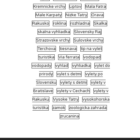
Kremnicke vrchy
Liptov
Mala Fatra
Male Karpaty
Nizke Tatry
Orava
Rakusko
roklina
rozhladna
Skalka
skalna vyhliadka
Slovensky Raj
Strazovske vrchy
Sulovske vrchy
Terchova
tiesnava
tip na vylet
turistika
Via ferrata
vodopad
vodopady
vyhlad
vyhliadka
vylet do
prirody
vylet s detmi
vylety po
Slovensku
vylety s detmi
vylety v
Bratislave
vylety v Cechach
vylety v
Rakusku
Vysoke Tatry
vysokohorska
turistika
zamok
zoologicka zahrada
zrucanina