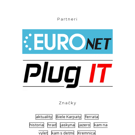
Partneri
Značky
aktuality
Biele Karpaty
ferrata
historia
hrad
jaskyna
jazero
kam na
vylet
kam s detmi
Kremnica