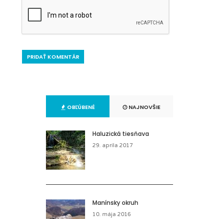
OBĽÚBENÉ
NAJNOVŠIE
Haluzická tiesňava
29. apríla 2017
Manínsky okruh
10. mája 2016