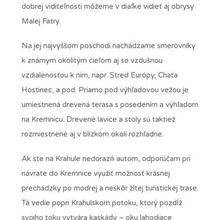
dobrej viditeľnosti môžeme v diaľke vidieť aj obrysy
Malej Fatry.
Na jej najvyššom poschodí nachádzame smerovníky
k známym okolitým cieľom aj so vzdušnou
vzdialenosťou k nim, napr. Stred Európy, Chata
Hostinec, a pod. Priamo pod výhľadovou vežou je
umiestnená drevená terasa s posedením a výhľadom
na Kremnicu. Drevené lavice a stoly sú taktiež
rozmiestnené aj v blízkom okolí rozhľadne.
Ak ste na Krahule nedorazili autom, odporúčam pri
návrate do Kremnice využiť možnosť krásnej
prechádzky po modrej a neskôr žltej turistickej trase.
Tá vedie popri Krahulskom potoku, ktorý pozdĺž
svojho toku vytvára kaskády – oku lahodiace