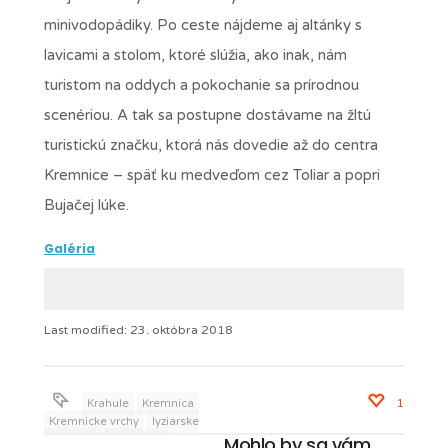
minivodopádiky. Po ceste nájdeme aj altánky s
lavicami a stolom, ktoré slúžia, ako inak, nám
turistom na oddych a pokochanie sa prírodnou
scenériou. A tak sa postupne dostávame na žltú
turistickú značku, ktorá nás dovedie až do centra
Kremnice – späť ku medveďom cez Toliar a popri
Bujačej lúke.
Galéria
Last modified: 23. októbra 2018
Krahule
Kremnica
1
Kremnicke vrchy
lyziarske
Mohlo by sa vám
stredisko
rozhladna