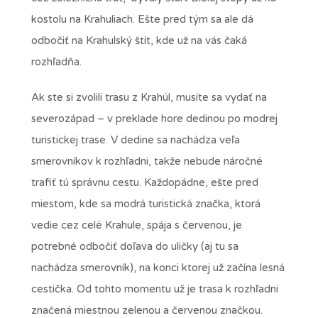
kostolu na Krahuliach. Ešte pred tým sa ale dá
odbočiť na Krahulský štít, kde už na vás čaká
rozhľadňa.
Ak ste si zvolili trasu z Krahúl, musíte sa vydať na
severozápad – v preklade hore dedinou po modrej
turistickej trase. V dedine sa nachádza veľa
smerovníkov k rozhľadni, takže nebude náročné
trafiť tú správnu cestu. Každopádne, ešte pred
miestom, kde sa modrá turistická značka, ktorá
vedie cez celé Krahule, spája s červenou, je
potrebné odbočiť doľava do uličky (aj tu sa
nachádza smerovník), na konci ktorej už začína lesná
cestička. Od tohto momentu už je trasa k rozhľadni
značená miestnou zelenou a červenou značkou.