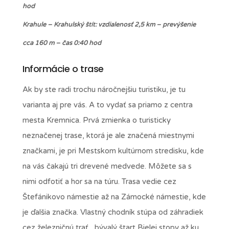
hod
Krahule – Krahulský štít: vzdialenosť 2,5 km – prevýšenie
cca 160 m – čas 0:40 hod
Informácie o trase
Ak by ste radi trochu náročnejšiu turistiku, je tu
varianta aj pre vás. A to vydať sa priamo z centra
mesta Kremnica. Prvá zmienka o turisticky
neznačenej trase, ktorá je ale značená miestnymi
značkami, je pri Mestskom kultúrnom stredisku, kde
na vás čakajú tri drevené medvede. Môžete sa s
nimi odfotiť a hor sa na túru. Trasa vedie cez
Štefánikovo námestie až na Zámocké námestie, kde
je ďalšia značka. Vlastný chodník stúpa od záhradiek
cez železničnú trať, bývalý štart Bielej stopy až ku