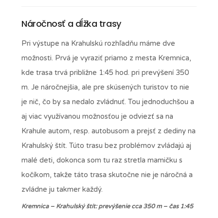
Náročnosť a dĺžka trasy
Pri výstupe na Krahulskú rozhľadňu máme dve
možnosti. Prvá je vyraziť priamo z mesta Kremnica,
kde trasa trvá približne 1:45 hod. pri prevýšení 350
m. Je náročnejšia, ale pre skúsených turistov to nie
je nič, čo by sa nedalo zvládnuť. Tou jednoduchšou a
aj viac využívanou možnosťou je odviezť sa na
Krahule autom, resp. autobusom a prejsť z dediny na
Krahulský štít. Túto trasu bez problémov zvládajú aj
malé deti, dokonca som tu raz stretla mamičku s
kočíkom, takže táto trasa skutočne nie je náročná a
zvládne ju takmer každý.
Kremnica – Krahulský štít: prevýšenie cca 350 m – čas 1:45