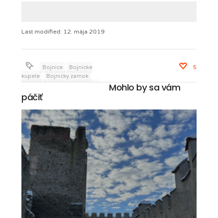
Last modified: 12. mája 2019
Bojnice
Bojnicke
5
kupele
Bojnicky zamok
Mohlo by sa vám
historia
hrad
romantika
zamok
páčiť