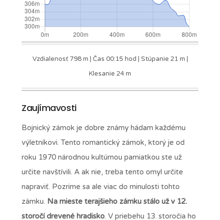
Vzdialenosť 798 m | Čas 00:15 hod | Stúpanie 21 m |
Klesanie 24 m
Zaujímavosti
Bojnický zámok je dobre známy hádam každému
výletníkovi. Tento romantický zámok, ktorý je od
roku 1970 národnou kultúrnou pamiatkou ste už
určite navštívili. A ak nie, treba tento omyl určite
napraviť. Pozrime sa ale viac do minulosti tohto
zámku.
Na mieste terajšieho zámku stálo už v 12.
storočí drevené hradisko
. V priebehu 13. storočia ho