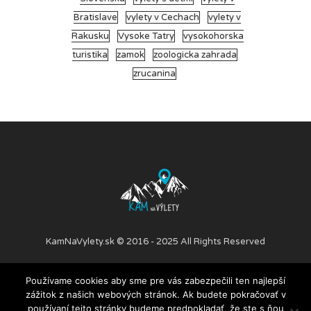
Bratislave
vylety v Cechach
vylety v
Rakusku
Vysoke Tatry
vysokohorska
turistika
zamok
zoologicka zahrada
zrucanina
KamNaVylety.sk © 2016 - 2025 All Rights Reserved
Používame cookies aby sme pre vás zabezpečili ten najlepší
PRIDAJ ČLÁNOK
O NÁS
SPOLUPRÁCA
KONTAKT
zážitok z našich webových stránok. Ak budete pokračovať v
NÁŠ TÍM
OCHRANA OSOBNÝCH ÚDAJOV
používaní tejto stránky budeme predpokladať, že ste s ňou