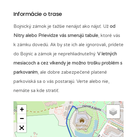
Informácie o trase
Bojnický zámok je ťažšie nenájsť ako nájsť. Už
od
Nitry alebo Prievidze vás smerujú tabule
, ktoré vás
k zámku dovedú. Ak by ste ich ale ignorovali, prídete
do Bojníc a zámok je neprehliadnuteľný.
V letných
mesiacoch a cez víkendy je možno trošku problém s
parkovaním
, ale dobre zabezpečené platené
parkoviská sa o vás postarajú. Verte alebo nie,
nemáte sa kde stratiť.
+
−