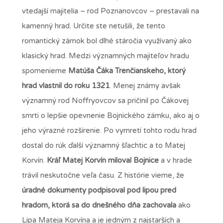
vtedajší majitelia – rod Poznanovcov – prestavali na
kamenný hrad. Určite ste netušili, že tento
romantický zámok bol dlhé stáročia využívaný ako
klasický hrad. Medzi významných majiteľov hradu
spomenieme
Matúša Čáka Trenčianskeho, ktorý
hrad vlastnil do roku 1321
. Menej známy avšak
významný rod Noffryovcov sa pričinil po Čákovej
smrti o lepšie opevnenie Bojnického zámku, ako aj o
jeho výrazné rozšírenie. Po vymretí tohto rodu hrad
dostal do rúk ďalší významný šľachtic a to Matej
Korvín.
Kráľ Matej Korvín miloval Bojnice
a v hrade
trávil neskutočne veľa času. Z histórie vieme, že
úradné dokumenty podpisoval pod lipou pred
hradom, ktorá sa do dnešného dňa zachovala
ako
Lipa Mateja Korvína a je jedným z najstarších a