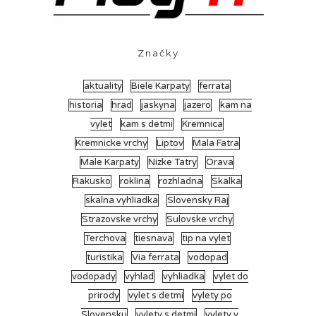
Značky
aktuality
Biele Karpaty
ferrata
historia
hrad
jaskyna
jazero
kam na
vylet
kam s detmi
Kremnica
Kremnicke vrchy
Liptov
Mala Fatra
Male Karpaty
Nizke Tatry
Orava
Rakusko
roklina
rozhladna
Skalka
skalna vyhliadka
Slovensky Raj
Strazovske vrchy
Sulovske vrchy
Terchova
tiesnava
tip na vylet
turistika
Via ferrata
vodopad
vodopady
vyhlad
vyhliadka
vylet do
prirody
vylet s detmi
vylety po
Slovensku
vylety s detmi
vylety v