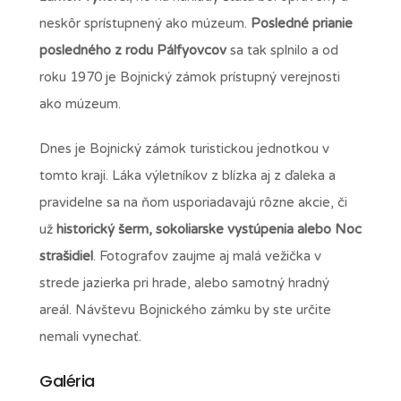
neskôr sprístupnený ako múzeum.
Posledné prianie
posledného z rodu Pálfyovcov
sa tak splnilo a od
roku 1970 je Bojnický zámok prístupný verejnosti
ako múzeum.
Dnes je Bojnický zámok turistickou jednotkou v
tomto kraji. Láka výletníkov z blízka aj z ďaleka a
pravidelne sa na ňom usporiadavajú rôzne akcie, či
už
historický šerm, sokoliarske vystúpenia alebo Noc
strašidiel
. Fotografov zaujme aj malá vežička v
strede jazierka pri hrade, alebo samotný hradný
areál. Návštevu Bojnického zámku by ste určite
nemali vynechať.
Galéria