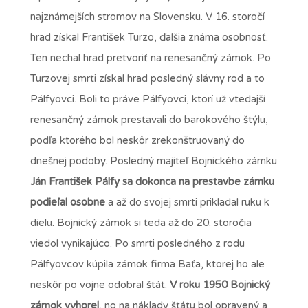
najznámejších stromov na Slovensku. V 16. storočí
hrad získal František Turzo, ďalšia známa osobnosť.
Ten nechal hrad pretvoriť na renesančný zámok. Po
Turzovej smrti získal hrad posledný slávny rod a to
Pálfyovci. Boli to práve Pálfyovci, ktorí už vtedajší
renesančný zámok prestavali do barokového štýlu,
podľa ktorého bol neskôr zrekonštruovaný do
dnešnej podoby. Posledný majiteľ Bojnického zámku
Ján František Pálfy sa dokonca na prestavbe zámku
podieľal osobne
a až do svojej smrti prikladal ruku k
dielu. Bojnický zámok si teda až do 20. storočia
viedol vynikajúco. Po smrti posledného z rodu
Pálfyovcov kúpila zámok firma Baťa, ktorej ho ale
neskôr po vojne odobral štát.
V roku 1950 Bojnický
zámok vyhorel
, no na náklady štátu bol opravený a