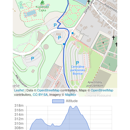
Leaflet
| Data ©
OpenStreetMap
contributors, Maps ©
OpenStreetMap
contributors,
CC-BY-SA
, Imagery ©
Mapbox