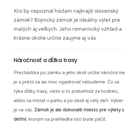
Kto by nepoznal hádam najkrajší slovenský
zámok? Bojnický zámok je ideálny výlet pre
malých aj veľkých. Jeho romantický vzhľad a
krásne okolie určite zaujme aj vás.
Náročnosť a dĺžka trasy
Prechádzka po zámku a jeho okolí určite náročná nie
je a preto sa asi moc vyjadrovať nebudeme. Čo sa
týka dĺžky trasy, viete si to prebehnúť za hodinku,
alebo sa motať v parku a po okolí aj celý deň. Výber
je na vás.
Zámok je ale dokonalé miesto pre výlety s
deťmi
, ktorým sa prehliadka isto bude páčiť.