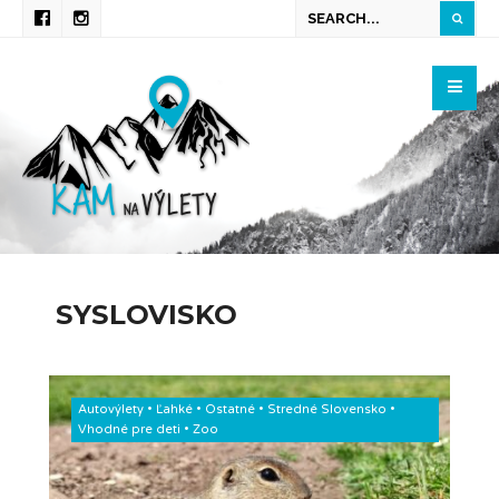
SYSLOVISKO
Autovýlety
•
Ľahké
•
Ostatné
•
Stredné Slovensko
•
Vhodné pre deti
•
Zoo