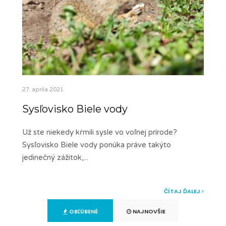
27. apríla 2021
Sysľovisko Biele vody
Už ste niekedy kŕmili sysle vo voľnej prírode?
Sysľovisko Biele vody ponúka práve takýto
jedinečný zážitok,
...
ČÍTAJ ĎALEJ
OBĽÚBENÉ
NAJNOVŠIE