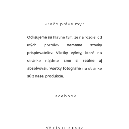
Prečo práve my?
Odlišujeme sa
hlavne tým, že na rozdiel od
iných portálov
nemáme stovky
prispievateľov.
Všetky výlety,
ktoré na
stránke nájdete
sme si reálne aj
absolvovali. Všetky fotografie
na stránke
sú z našej produkcie.
Facebook
Výlety pre psov