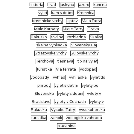
historia
hrad
jaskyna
jazero
kam na
vylet
kam s detmi
Kremnica
Kremnicke vrchy
Liptov
Mala Fatra
Male Karpaty
Nizke Tatry
Orava
Rakusko
roklina
rozhladna
Skalka
skalna vyhliadka
Slovensky Raj
Strazovske vrchy
Sulovske vrchy
Terchova
tiesnava
tip na vylet
turistika
Via ferrata
vodopad
vodopady
vyhlad
vyhliadka
vylet do
prirody
vylet s detmi
vylety po
Slovensku
vylety s detmi
vylety v
Bratislave
vylety v Cechach
vylety v
Rakusku
Vysoke Tatry
vysokohorska
turistika
zamok
zoologicka zahrada
zrucanina