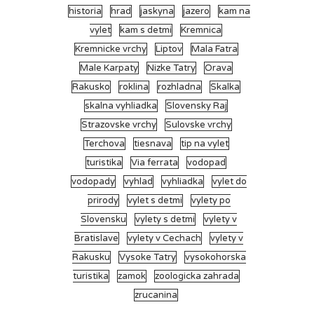
historia
hrad
jaskyna
jazero
kam na
vylet
kam s detmi
Kremnica
Kremnicke vrchy
Liptov
Mala Fatra
Male Karpaty
Nizke Tatry
Orava
Rakusko
roklina
rozhladna
Skalka
skalna vyhliadka
Slovensky Raj
Strazovske vrchy
Sulovske vrchy
Terchova
tiesnava
tip na vylet
turistika
Via ferrata
vodopad
vodopady
vyhlad
vyhliadka
vylet do
prirody
vylet s detmi
vylety po
Slovensku
vylety s detmi
vylety v
Bratislave
vylety v Cechach
vylety v
Rakusku
Vysoke Tatry
vysokohorska
turistika
zamok
zoologicka zahrada
zrucanina