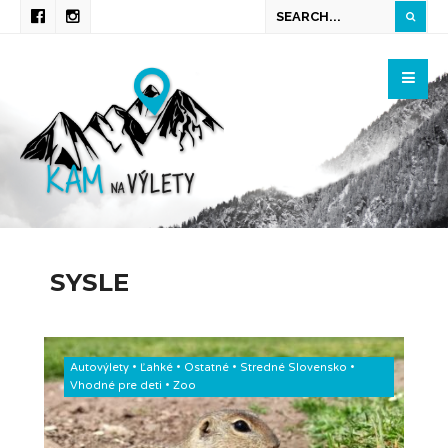
SYSLE
Autovýlety
•
Ľahké
•
Ostatné
•
Stredné Slovensko
•
Vhodné pre deti
•
Zoo