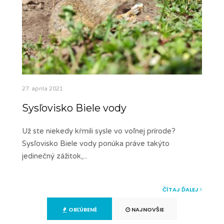
27. apríla 2021
Sysľovisko Biele vody
Už ste niekedy kŕmili sysle vo voľnej prírode?
Sysľovisko Biele vody ponúka práve takýto
jedinečný zážitok,
...
ČÍTAJ ĎALEJ
OBĽÚBENÉ
NAJNOVŠIE