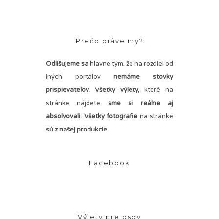
Prečo práve my?
Odlišujeme sa
hlavne tým, že na rozdiel od
iných portálov
nemáme stovky
prispievateľov.
Všetky výlety,
ktoré na
stránke nájdete
sme si reálne aj
absolvovali. Všetky fotografie
na stránke
sú z našej produkcie.
Facebook
Výlety pre psov